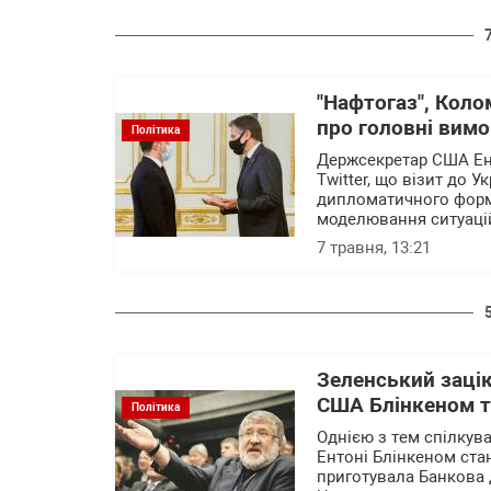
"Нафтогаз", Коло
про головні вим
Політика
Держсекретар США Енто
Twitter, що візит до 
дипломатичного форм
моделювання ситуацій
7 травня, 13:21
Зеленський заці
США Блінкеном т
Політика
Однією з тем спілкув
Ентоні Блінкеном ста
приготувала Банкова 