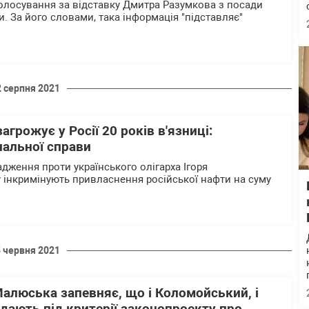
лосування за відставку Дмитра Разумкова з посади
. За його словами, така інформація "підставляє"
2 серпня 2021
грожує у Росії 20 років в'язниці:
нальної справи
дження проти українського олігарха Ігоря
інкримінують привласнення російської нафти на суму
5 червня 2021
Малюська запевняє, що і Коломойський, і