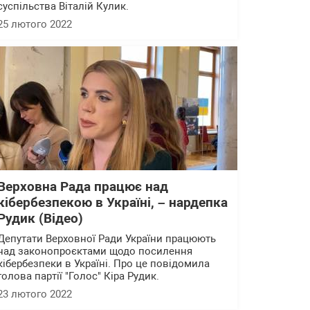
суспільства Віталій Кулик.
25 лютого 2022
Верховна Рада працює над
кібербезпекою в Україні, – нардепка
Рудик (Відео)
Депутати Верховної Ради України працюють
над законопроєктами щодо посилення
кібербезпеки в Україні. Про це повідомила
голова партії "Голос" Кіра Рудик.
23 лютого 2022