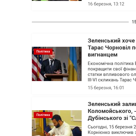
16 березня, 13:12
1
Зеленський хоче 
Тарас Чорновіл п
Політика
вигнанцем
Економічна політика 
покращити свої фінан
статки впливового ол
III-VI скликань Тарас 
15 березня, 16:01
Зеленський зали
Коломойського, 
Політика
Дубінського зі "
Сьогодні, 15 березня 
Корнієнко виключив з