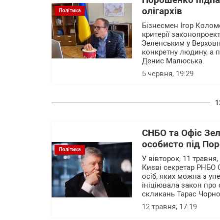
Порошенко підпа
олігархів
Політика
Бізнесмен Ігор Колом
критерії законопроек
Зеленським у Верховн
конкретну людину, а п
Денис Малюська.
5 червня, 19:29
1
СНБО та Офіс Зел
особисто під Пор
Політика
У вівторок, 11 травня,
Києві секретар РНБО О
осіб, яких можна з уп
ініціювала закон про с
скликань Тарас Чорно
12 травня, 17:19