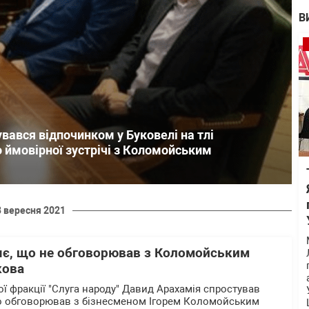
В
вався відпочинком у Буковелі на тлі
 ймовірної зустрічі з Коломойським
8 вересня 2021
яє, що не обговорював з Коломойським
кова
ї фракції "Слуга народу" Давид Арахамія спростував
що обговорював з бізнесменом Ігорем Коломойським