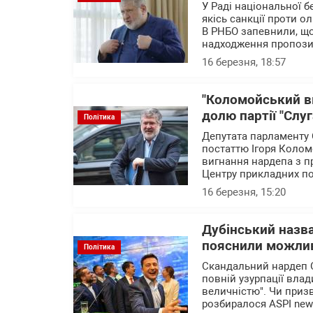
У Раді національної б
якісь санкції проти 
В РНБО запевнили, що
надходження пропози
16 березня, 18:57
"Коломойський вм
долю партії "Слу
Політика
Депутата парламенту 
постаттю Ігоря Коломо
вигнання нардепа з пр
Центру прикладних по
16 березня, 15:20
Дубінський назва
пояснили можлив
Політика
Скандальний нардеп 
повній узурпації вла
величністю". Чи призв
розбиралося ASPI new