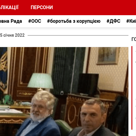
ЛІКАЦІЇ
ПЕРСОНИ
овна Рада
#ООС
#боротьба з корупцією
#ДФС
#Ки
5 січня 2022
Г