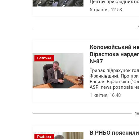
Центру прикладних по
5 травня, 12:53
Коломойський не
Вірастюка нардеп
Політика
№87
Триває підрахунок го
Франківщині. Про при
Василя Вірастюка ("Сл
ASPI news розповів на
1 квітня, 16:48
1
В РНБО пояснили
Політика