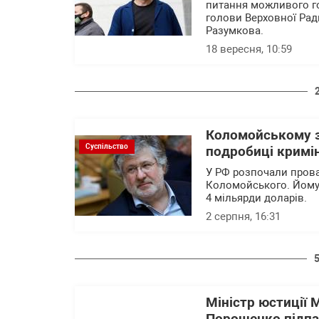
питання можливого го
голови Верховної Ради
Разумкова.
18 вересня, 10:59
Коломойському за
Суспільство
подробиці кримі
У РФ розпочали прова
Коломойського. Йому 
4 мільярди доларів.
2 серпня, 16:31
Міністр юстиції 