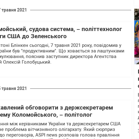
7 травня 2021
мойський, судова система, – політтехнолог
оги США до Зеленського
ні Блінкен сьогодні, 7 травня 2021 року, повідомив у
України був "продуктивним". Що ховається за лаштунками
улювання, пояснив заступник директора Агентства
 Олексій Голобуцький.
5 травня 2021
кавлений обговорити з держсекретарем
ему Коломойського, – політолог
ання між керівниками України та держсекретарем США
не проблема вітчизняного олігархату. Який сюрприз
до переговорів, ASPI news розповів голова правління