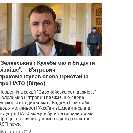
"Зеленський і Кулеба мали би діяти
різкіше", – В'ятрович
прокоментував слова Пристайка
про НАТО (Відео)
Нардеп із фракції "Європейська солідарність"
Володимир В'ятрович вважає, що слова
українського дипломата Вадима Пристайка
щодо можливості України відмовитись від
вступу в НАТО можуть бути не випадковими.
Про це він заявив у коментарі журналістці
ASPI news.
16 лютого 2022