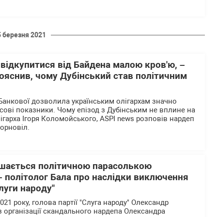
5 березня 2021
відкупитися від Байдена малою кров'ю, –
ояснив, чому Дубінський став політичним
Банкової дозволила українським олігархам значно
сові показники. Чому епізод з Дубінським не вплине на
ігарха Ігоря Коломойського, ASPI news розповів нардеп
Чорновіл.
шається політичною парасолькою
– політолог Бала про наслідки виключення
Слуги народу"
2021 року, голова партії "Слуга народу" Олександр
 організації скандального нардепа Олександра