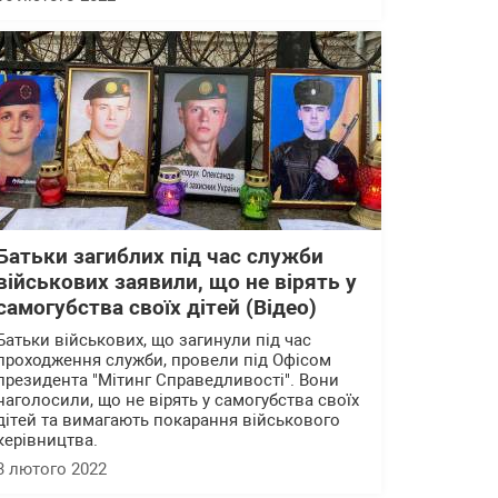
Батьки загиблих під час служби
військових заявили, що не вірять у
самогубства своїх дітей (Відео)
Батьки військових, що загинули під час
проходження служби, провели під Офісом
президента "Мітинг Справедливості". Вони
наголосили, що не вірять у самогубства своїх
дітей та вимагають покарання військового
керівництва.
3 лютого 2022