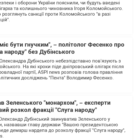
езпеки і оборони України пояснили, чи будуть введені
олігарха та колишнього чиновника Ігоря Коломойського.
 розглянуть санкції проти Коломойського "в разі
цій".
іє бути гнучким", – політолог Фесенко про
га народу" без Дубінського
Олександра Дубінського небезпідставно пов'язують з
йського. На які кроки піде дніпровський олігарх після
овладної партії, ASPI news розповів голова правління
літичних досліджень "Пента" Володимир Фесенко.
в Зеленського "монархом", – експерти
ий розкол фракції "Слуга народу"
Олександр Дубінський звинуватив Зеленського у
ди, назвавши главу держави "Вашою президентською
еде демарш нардепа до розколу фракції "Слуга народу",
s.