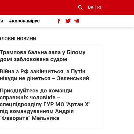
UA
RU
їв
#коронавірус
ОЛОВНІ НОВИНИ
Трампова бальна зала у Білому
домі заблокована судом
Війна з РФ закінчиться, а Путін
нікуди не дінеться – Зеленський
Приєднуйтесь до команди
справжніх чоловіків –
спецпідрозділу ГУР МО "Артан Х"
під командуванням Андрія
"Фаворита" Мельника