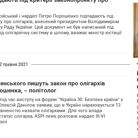
дають під критерії законопроекту про
ойський і нардеп Петро Порошенко підпадають під
ту про олігархів, внесений президентом Володимиром
у Раду України. Цей документ не був написаний під
ід олігархічну систему в цілому, вважає міністр юстиції
2 травня 2021
енського пишуть закон про олігархів
ошенка, – політолог
 під час виступу на форумі "Україна 30. Безпека країни" у
лексій Данілов заявив, що в Україні нараховується 13
евненістю назвати олігархами. Для чого влада
татус олігарха, ASPI news розповів нардеп III-VI
віл.