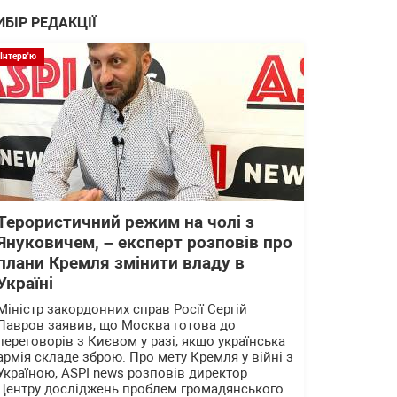
ИБІР РЕДАКЦІЇ
Інтерв'ю
Терористичний режим на чолі з
Януковичем, – експерт розповів про
плани Кремля змінити владу в
Україні
Міністр закордонних справ Росії Сергій
Лавров заявив, що Москва готова до
переговорів з Києвом у разі, якщо українська
армія складе зброю. Про мету Кремля у війні з
Україною, ASPI news розповів директор
Центру досліджень проблем громадянського