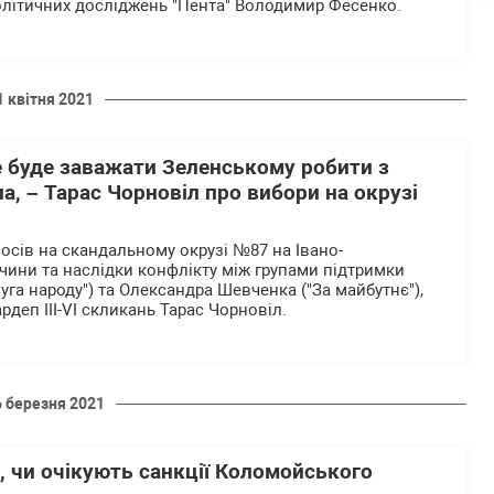
літичних досліджень "Пента" Володимир Фесенко.
1 квітня 2021
 буде заважати Зеленському робити з
а, – Тарас Чорновіл про вибори на окрузі
лосів на скандальному окрузі №87 на Івано-
чини та наслідки конфлікту між групами підтримки
уга народу") та Олександра Шевченка ("За майбутнє"),
рдеп III-VI скликань Тарас Чорновіл.
6 березня 2021
, чи очікують санкції Коломойського