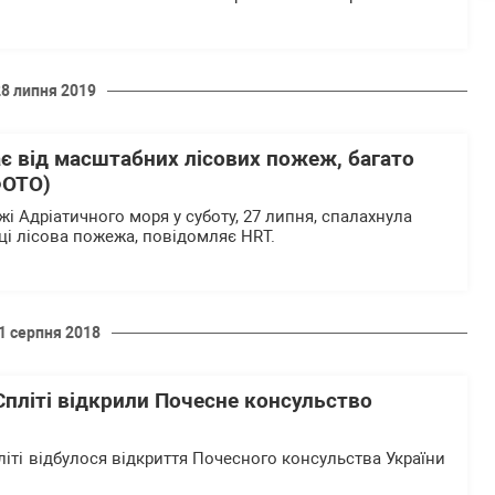
28 липня 2019
є від масштабних лісових пожеж, багато
ФОТО)
жі Адріатичного моря у суботу, 27 липня, спалахнула
ці лісова пожежа, повідомляє HRT.
1 серпня 2018
пліті відкрили Почесне консульство
пліті відбулося відкриття Почесного консульства України