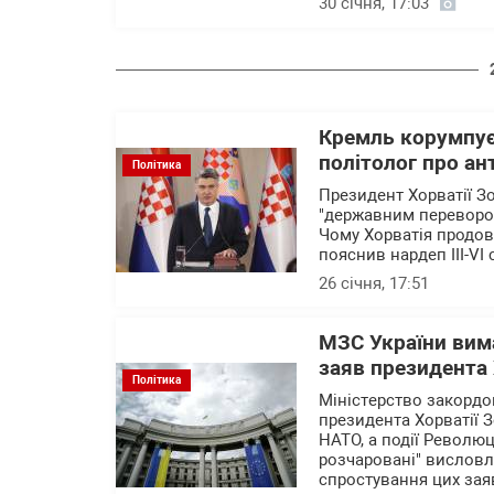
30 січня, 17:03
Кремль корумпує
політолог про ан
Політика
Президент Хорватії З
"державним переворот
Чому Хорватія продов
пояснив нардеп III-VI
26 січня, 17:51
МЗС України вим
заяв президента 
Політика
Міністерство закордо
президента Хорватії З
НАТО, а події Революц
розчаровані" вислов
спростування цих зая