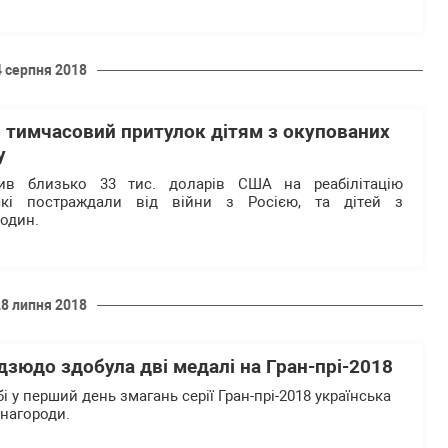
4 серпня 2018
ь тимчасовий притулок дітям з окупованих
у
лив близько 33 тис. доларів США на реабілітацію
 які постраждали від війни з Росією, та дітей з
один.
28 липня 2018
 дзюдо здобула дві медалі на Гран-прі-2018
і у перший день змагань серії Гран-прі-2018 українська
 нагороди.