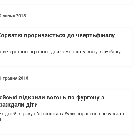
2 липня 2018
 Хорватія прориваються до чвертьфіналу
нти чергового ігрового дня чемпіонату світу з футболу.
1 травня 2018
ейські відкрили вогонь по фургону з
траждали діти
 дітей з Іраку і Афганістану були поранені в результаті
ї.