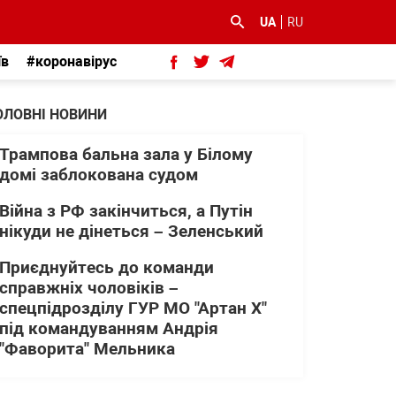
UA
RU
їв
#коронавірус
ОЛОВНІ НОВИНИ
Трампова бальна зала у Білому
домі заблокована судом
Війна з РФ закінчиться, а Путін
нікуди не дінеться – Зеленський
Приєднуйтесь до команди
справжніх чоловіків –
спецпідрозділу ГУР МО "Артан Х"
під командуванням Андрія
"Фаворита" Мельника