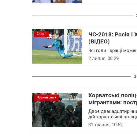
ЧС-2018: Росія і
Спорт
(ВІДЕО)
Всі голи і кращі моме
2 липня, 08:29
3
Хорватські поліц
Новини світу
мігрантами: пос
Двоє дванадцятирічних
дій хорватської поліці
31 травня, 10:52