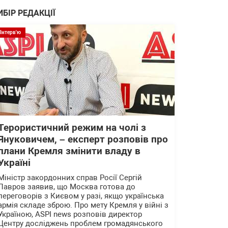
ИБІР РЕДАКЦІЇ
Інтерв'ю
Терористичний режим на чолі з
Януковичем, – експерт розповів про
плани Кремля змінити владу в
Україні
Міністр закордонних справ Росії Сергій
Лавров заявив, що Москва готова до
переговорів з Києвом у разі, якщо українська
армія складе зброю. Про мету Кремля у війні з
Україною, ASPI news розповів директор
Центру досліджень проблем громадянського