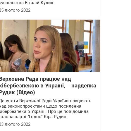
суспільства Віталій Кулик.
25 лютого 2022
Верховна Рада працює над
кібербезпекою в Україні, – нардепка
Рудик (Відео)
Депутати Верховної Ради України працюють
над законопроєктами щодо посилення
кібербезпеки в Україні. Про це повідомила
голова партії "Голос" Кіра Рудик.
23 лютого 2022