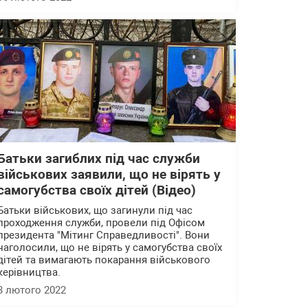
Батьки загиблих під час служби
військових заявили, що не вірять у
самогубства своїх дітей (Відео)
Батьки військових, що загинули під час
проходження служби, провели під Офісом
президента "Мітинг Справедливості". Вони
наголосили, що не вірять у самогубства своїх
дітей та вимагають покарання військового
керівництва.
3 лютого 2022