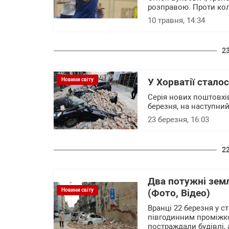
розправою. Проти кол
10 травня, 14:34
2
Новини світу
У Хорватії стало
Серія нових поштовхів
березня, на наступний
23 березня, 16:03
2
Два потужні зем
Новини світу
(Фото, Відео)
Вранці 22 березня у с
півгодинним проміжко
постраждали будівлі,