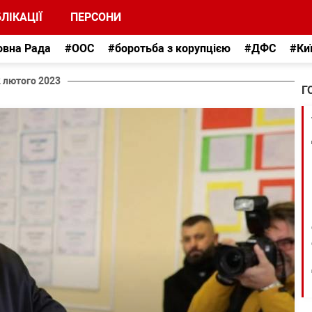
ЛІКАЦІЇ
ПЕРСОНИ
овна Рада
#ООС
#боротьба з корупцією
#ДФС
#Ки
2 лютого 2023
Г