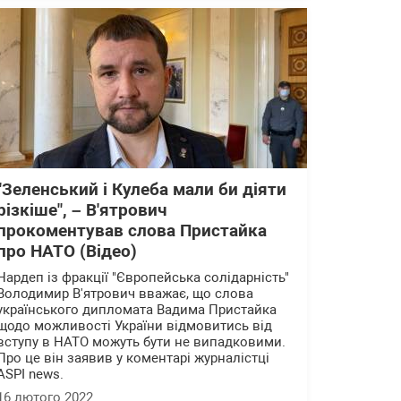
"Зеленський і Кулеба мали би діяти
різкіше", – В'ятрович
прокоментував слова Пристайка
про НАТО (Відео)
Нардеп із фракції "Європейська солідарність"
Володимир В'ятрович вважає, що слова
українського дипломата Вадима Пристайка
щодо можливості України відмовитись від
вступу в НАТО можуть бути не випадковими.
Про це він заявив у коментарі журналістці
ASPI news.
16 лютого 2022