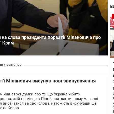
В
и на слова президента Хорватії Мілановича про
й" Крим
30 січня 2022
ії Міланович висунув нові звинувачення
інив своєї думки про те, що Україна нібито
жава, якій не місце в Північноатлантичному Альянсі.
ся вибачатися за свої слова, натомість висунувши ще
роти Києва.