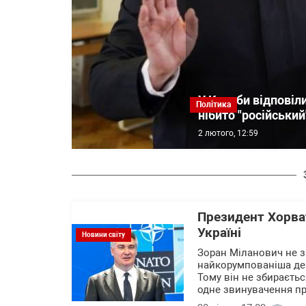
У Кулеби відповіл
Політика
нібито "російськи
2 лютого, 12:59
Президент Хорват
Україні
Новини світу
Зоран Міланович не зм
найкорумпованіша дер
Тому він не збираєть
одне звинувачення п