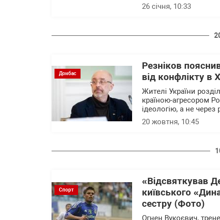
26 січня, 10:33
2
Резніков пояснив
Донбас
від конфлікту в Х
Жителі України розділ
країною-агресором Ро
ідеологію, а не через 
20 жовтня, 10:45
1
«Відсвяткував Де
Спорт
київського «Дина
сестру (Фото)
Огнен Вукоєвич, трене