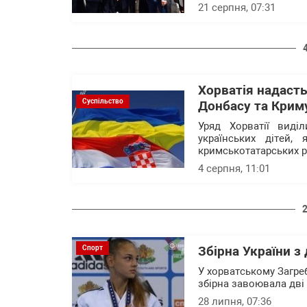
21 серпня, 07:31
Хорватія надаст
Суспільство
Донбасу та Крим
Уряд Хорватії виді
українських дітей,
кримськотатарських р
4 серпня, 11:01
Спорт
Збірна України з
У хорватському Загреб
збірна завоювала дві
28 липня, 07:36