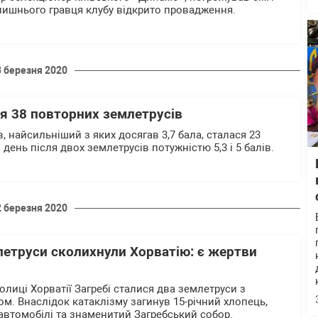
ишнього гравця клубу відкрито провадження.
3 березня 2020
ся 38 повторних землетрусів
, найсильніший з яких досягав 3,7 бала, сталася 23
 день після двох землетрусів потужністю 5,3 і 5 балів.
2 березня 2020
летруси сколихнули Хорватію: є жертви
толиці Хорватії Загребі сталися два землетруси з
м. Внаслідок катаклізму загинув 15-річний хлопець,
 автомобілі та знаменитий Загребський собор.