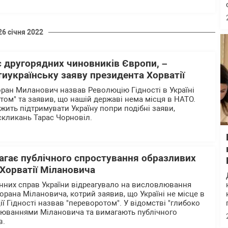
26 січня 2022
 другорядних чиновників Європи, –
тиукраїнську заяву президента Хорватії
оран Миланович назвав Революцію Гідності в Україні
ом" та заявив, що нашій державі нема місця в НАТО.
жить підтримувати Україну попри подібні заяви,
 скликань Тарас Чорновіл.
агає публічного спростування образливих
Хорватії Мілановича
нних справ України відреагувало на висловлювання
орана Мілановича, котрий заявив, що Україні не місце в
ії Гідності назвав "переворотом". У відомстві "глибоко
люваннями Мілановича та вимагають публічного
в.