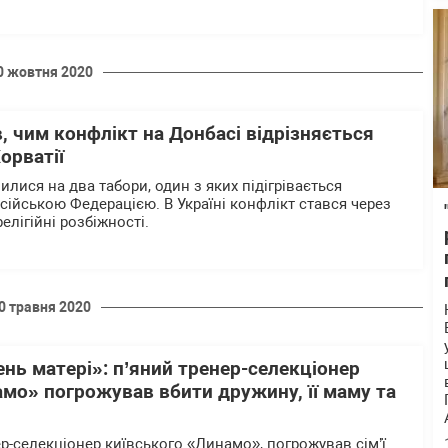
0 жовтня 2020
, чим конфлікт на Донбасі відрізняється
орватії
илися на два табори, один з яких підігрівається
сійською Федерацією. В Україні конфлікт стався через
релігійні розбіжності.
0 травня 2020
нь матері»: п’яний тренер-селекціонер
мо» погрожував вбити дружину, її маму та
р-селекціонер київського «Динамо», погрожував сім’ї