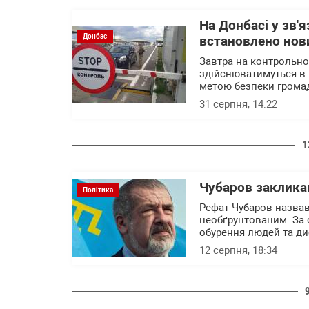
На Донбасі у зв'
Донбас
встановлено нов
Завтра на контрольно
здійснюватимуться в
метою безпеки грома
31 серпня, 14:22
1
Чубаров заклика
Політика
Рефат Чубаров назвав
необґрунтованим. За 
обурення людей та ди
12 серпня, 18:34