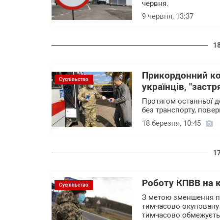
червня.
9 червня, 13:37
1
Прикордонний кол
Суспільство
українців, "застр
Протягом останньої до
без транспорту, повер
18 березня, 10:45
1
Роботу КПВВ на 
Суспільство
З метою зменшення п
тимчасово окуповану 
тимчасово обмежуєть