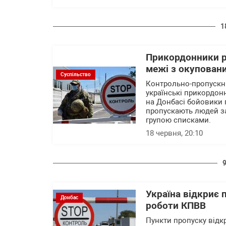
1
Прикордонники р
межі з окупован
Суспільство
Контрольно-пропускні
українські прикордон
на Донбасі бойовики 
пропускають людей з
групою списками.
18 червня, 20:10
Україна відкриє 
Донбас
роботи КПВВ
Пункти пропуску відк