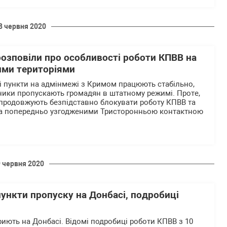
8 червня 2020
озповіли про особливості роботи КПВВ на
ими територіями
 пункти на адмінмежі з Кримом працюють стабільно,
ники пропускають громадян в штатному режимі. Проте,
продовжують безпідставно блокувати роботу КПВВ та
а попередньо узгодженими Тристоронньою контактною
9 червня 2020
пункти пропуску на Донбасі, подробиці
риють на Донбасі. Відомі подробиці роботи КПВВ з 10