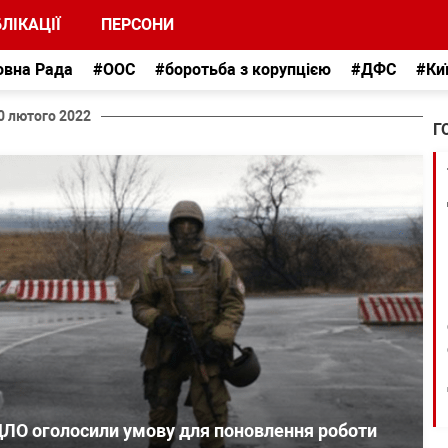
ЛІКАЦІЇ
ПЕРСОНИ
овна Рада
#ООС
#боротьба з корупцією
#ДФС
#Ки
0 лютого 2022
Г
ЛО оголосили умову для поновлення роботи