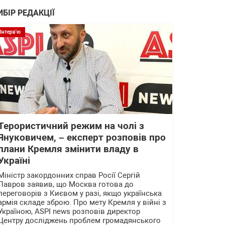
ИБІР РЕДАКЦІЇ
Інтерв'ю
Терористичний режим на чолі з
Януковичем, – експерт розповів про
плани Кремля змінити владу в
Україні
Міністр закордонних справ Росії Сергій
Лавров заявив, що Москва готова до
переговорів з Києвом у разі, якщо українська
армія складе зброю. Про мету Кремля у війні з
Україною, ASPI news розповів директор
Центру досліджень проблем громадянського