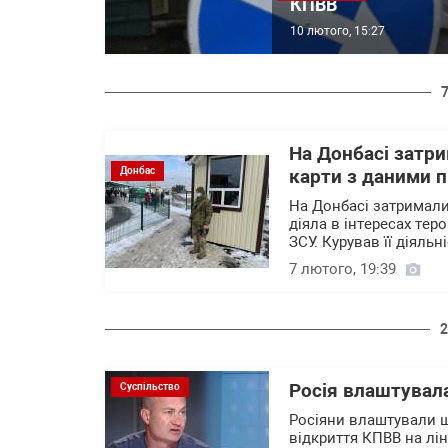
КПВВ
10 лютого, 15:27
На Донбасі затр
Донбас
карти з даними 
На Донбасі затримали
діяла в інтересах тер
ЗСУ. Курував її діяль
7 лютого, 19:39
2
Росія влаштувала
Суспільство
Росіяни влаштували ш
відкриття КПВВ на лі