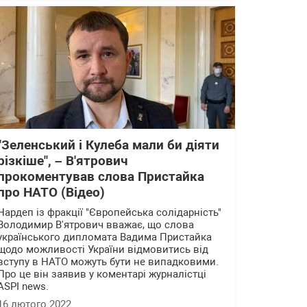
"Зеленський і Кулеба мали би діяти
різкіше", – В'ятрович
прокоментував слова Пристайка
про НАТО (Відео)
Нардеп із фракції "Європейська солідарність"
Володимир В'ятрович вважає, що слова
українського дипломата Вадима Пристайка
щодо можливості України відмовитись від
вступу в НАТО можуть бути не випадковими.
Про це він заявив у коментарі журналістці
ASPI news.
16 лютого 2022