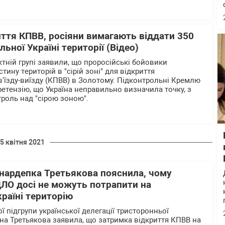
иття КПВВ, росіяни вимагають віддати 350
ьної Україні території (Відео)
тній групі заявили, що проросійські бойовики
тину територій в "сірій зоні" для відкриття
в'їзду-виїзду (КПВВ) в Золотому. Підконтрольні Кремлю
етензію, що Україна неправильно визначила точку, з
троль над "сірою зоною".
5 квітня 2021
 нардепка Третьякова пояснила, чому
ДЛО досі не можуть потрапити на
раїні територію
ї підгрупи української делегації тристоронньої
ина Третьякова заявила, що затримка відкриття КПВВ на