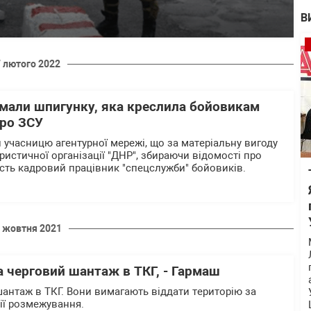
В
7 лютого 2022
имали шпигунку, яка креслила бойовикам
про ЗСУ
 учасницю агентурної мережі, що за матеріальну вигоду
ористичної організації "ДНР", збираючи відомості про
ність кадровий працівник "спецслужби" бойовиків.
 жовтня 2021
 черговий шантаж в ТКГ, - Гармаш
антаж в ТКГ. Вони вимагають віддати територію за
нії розмежування.