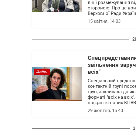
лінії розмежування в
стороною. Про це вон
Верховної Ради Україн
15 квітня, 14:03
2
Спецпредставник
звільнення заруч
всіх"
Донбас
Спеціальний представ
контактній групі посол
груп, закликала до я
форматі "всіх на всіх
відкриття нових КПВВ 
29 жовтня, 15:40
3