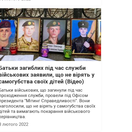
Батьки загиблих під час служби
військових заявили, що не вірять у
самогубства своїх дітей (Відео)
Батьки військових, що загинули під час
проходження служби, провели під Офісом
президента "Мітинг Справедливості". Вони
наголосили, що не вірять у самогубства своїх
дітей та вимагають покарання військового
керівництва.
3 лютого 2022