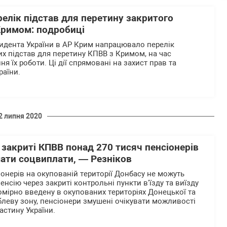
елік підстав для перетину закритого
Кримом: подробиці
идента України в АР Крим напрацювало перелік
х підстав для перетину КПВВ з Кримом, на час
 їх роботи. Ці дії спрямовані на захист прав та
раїни.
2 липня 2020
 закриті КПВВ понад 270 тисяч пенсіонерів
ати соцвиплати, — Резніков
іонерів на окупованій території Донбасу не можуть
енсію через закриті контрольні пункти в'їзду та виїзду
омірно введену в окупованих територіях Донецької та
блеву зону, пенсіонери змушені очікувати можливості
астину України.