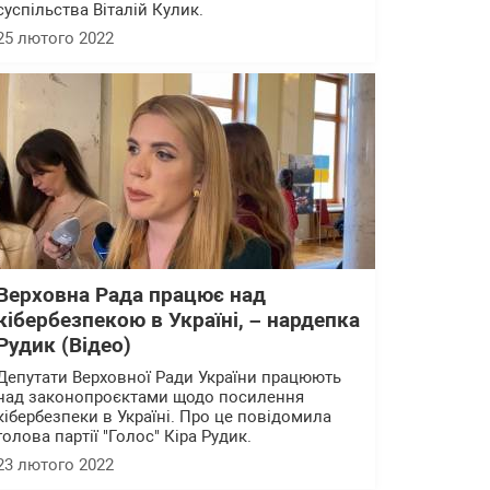
суспільства Віталій Кулик.
25 лютого 2022
Верховна Рада працює над
кібербезпекою в Україні, – нардепка
Рудик (Відео)
Депутати Верховної Ради України працюють
над законопроєктами щодо посилення
кібербезпеки в Україні. Про це повідомила
голова партії "Голос" Кіра Рудик.
23 лютого 2022