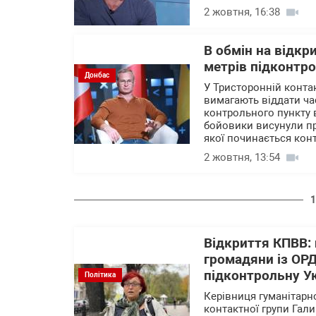
2 жовтня, 16:38
В обмін на відкр
метрів підконтрол
Донбас
У Тристоронній контак
вимагають віддати час
контрольного пункту 
бойовики висунули пр
якої починається кон
2 жовтня, 13:54
1
Відкриття КПВВ:
громадяни із ОР
підконтрольну Ук
Політика
Керівниця гуманітарно
контактної групи Гал