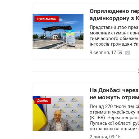
Оприлюднено пер
адмінкордону з 
Суспільство
Представництво през
можливих гуманітарни
тимчасового обмеження
інтересів громадян Ук
9 серпня, 17:59
На Донбасі через
не можуть отрим
Донбас
Понад 270 тисяч пенс
отримати українську п
(КПВВ). Через неправ
Луганської області ру
потрапити на вільну ч
2 липня, 09:15