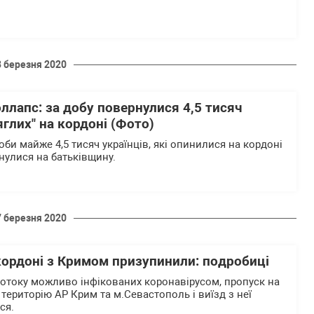
8 березня 2020
лапс: за добу повернулися 4,5 тисяч
яглих" на кордоні (Фото)
би майже 4,5 тисяч українців, які опинилися на кордоні
нулися на батьківщину.
7 березня 2020
кордоні з Кримом призупинили: подробиці
отоку можливо інфікованих коронавірусом, пропуск на
територію АР Крим та м.Севастополь і виїзд з неї
ся.