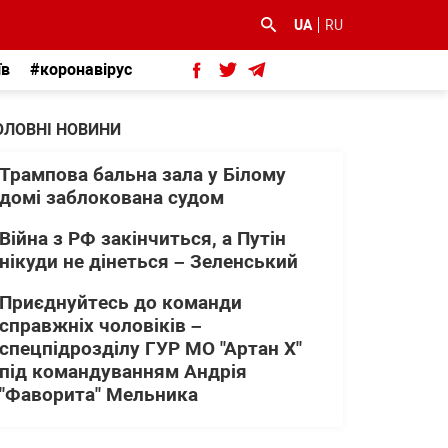
UA
RU
їв
#коронавірус
ОЛОВНІ НОВИНИ
Трампова бальна зала у Білому
домі заблокована судом
Війна з РФ закінчиться, а Путін
нікуди не дінеться – Зеленський
Приєднуйтесь до команди
справжніх чоловіків –
спецпідрозділу ГУР МО "Артан Х"
під командуванням Андрія
"Фаворита" Мельника