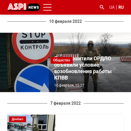
UA
RU
10 февраля 2022
Представители ОРДЛО
Общество
объявили условие
#ООС
#боротьба
#гфс
#Киев
#коронавірус
возобновления работы
з
КПВВ
корупцією
10 февраля, 15:27
7 февраля 2022
Донбасс