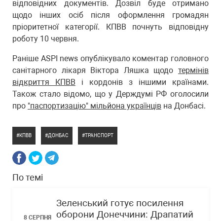
відповідних документів. Дозвіл буде отримано
щодо інших осіб після оформлення громадян
пріоритетної категорії. КПВВ почнуть відповідну
роботу 10 червня.
Раніше ASPI news опублікувало коментар головного
санітарного лікаря Віктора Ляшка щодо
термінів
відкриття КПВВ
і кордонів з іншими країнами.
Також стало відомо, що у Держдумі РФ оголосили
про
"паспортизацію" мільйона українців
на Донбасі.
КПВВ
ДОНБАС
ТРАНСПОРТ
По темі
Зеленський готує посилення
оборони Донеччини: Драпатий
8 СЕРПНЯ