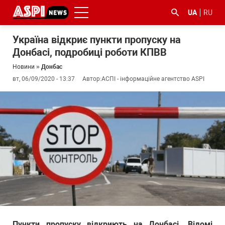
UA
RU
Україна відкриє пункти пропуску на
Донбасі, подробиці роботи КПВВ
Новини
»
Донбас
вт, 06/09/2020 - 13:37
Автор:
АСПІ - інформаційне агентство ASPI
#ООС
#боротьба
#ДФС
#Київ
#коронавірус
з
корупцією
Пункти пропуску відкриють на Донбасі. Відомі