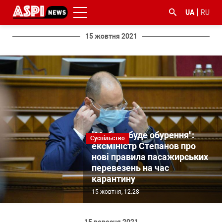
UA
RU
15 жовтня 2021
#ООС
#боротьба
#ДФС
#Київ
#коронавірус
з
корупцією
"Мабуть буде обурення":
Суспільство
ексміністр Степанов про
нові правила пасажирських
перевезень на час
карантину
15 жовтня, 12:28