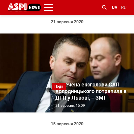
UA
RU
21 вересня 2020
#ООС
#боротьба
#ДФС
#Київ
#коронавірус
з
корупцією
Наречена ексголови САП
Події
Холодницького потрапила в
ДТП у Львові, – ЗМІ
21 вересня, 15:09
15 вересня 2020