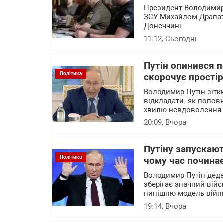
Президент Володимир
ЗСУ Михайлом Драпатим
Донеччині.
11:12
, Сьогодні
Путін опинився 
Політика
скорочує прості
Володимир Путін зітк
відкладати: як попов
хвилю невдоволення 
20:09
, Вчора
Путіну запускают
Політика
чому час почина
Володимир Путін деда
зберігає значний війс
нинішню модель війни
19:14
, Вчора