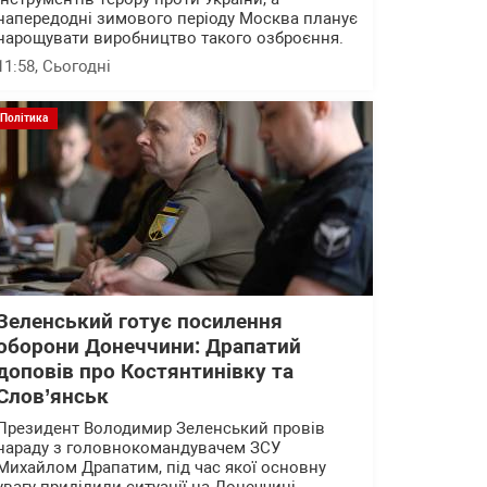
напередодні зимового періоду Москва планує
нарощувати виробництво такого озброєння.
11:58
, Сьогодні
Політика
Зеленський готує посилення
оборони Донеччини: Драпатий
доповів про Костянтинівку та
Слов’янськ
Президент Володимир Зеленський провів
нараду з головнокомандувачем ЗСУ
Михайлом Драпатим, під час якої основну