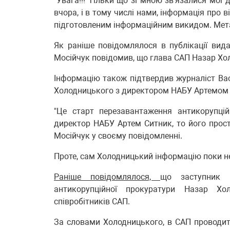
"Увага!!! Тільки що зі мною зв'язалися мої
вчора, і в тому числі нами, інформація про
підготовленим інформаційним викидом. Мета 
Як раніше повідомлялося в публікації ви
Мосійчук повідомив, що глава САП Назар Хол
Інформацію також підтвердив журналіст Ва
Холодницького з директором НАБУ Артемом
"Це старт перезавантаження антикорупці
директор НАБУ Артем Ситник, то його просто
Мосійчук у своєму повідомленні.
Проте, сам Холодницький інформацію поки н
Раніше повідомлялося,
що заступник г
антикорупційної прокуратури Назар Хо
співробітників САП.
За словами Холодницького, в САП проводить