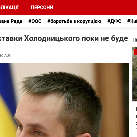
ЛІКАЦІЇ
ПЕРСОНИ
овна Рада
#ООС
#боротьба з корупцією
#ДФС
#Ки
ставки Холодницького поки не буде
Н
во ASPI