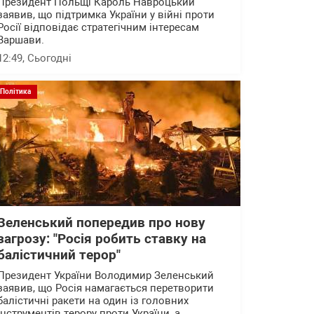
Президент Польщі Кароль Навроцький
заявив, що підтримка України у війні проти
Росії відповідає стратегічним інтересам
Варшави.
12:49
, Сьогодні
Політика
Зеленський попередив про нову
загрозу: "Росія робить ставку на
балістичний терор"
Президент України Володимир Зеленський
заявив, що Росія намагається перетворити
балістичні ракети на один із головних
інструментів терору проти України, а