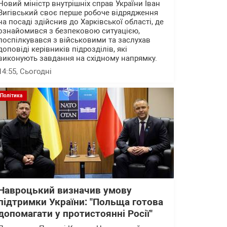
Новий міністр внутрішніх справ України Іван
Вигівський своє перше робоче відрядження
на посаді здійснив до Харківської області, де
ознайомився з безпековою ситуацією,
поспілкувався з військовими та заслухав
доповіді керівників підрозділів, які
виконують завдання на східному напрямку.
14:55
, Сьогодні
Політика
Навроцький визначив умову
підтримки України: "Польща готова
допомагати у протистоянні Росії"