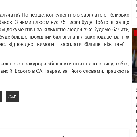
алучати? По-перше, конкурентною зарплатою - близько
бавок. З ними плюс-мінус 75 тисяч буде. Тобто, є, за що
м документів і за кількістю людей вже будемо бачити,
буде більше прохідний бал зі знання законодавства, ніж
с, відповідно, вимоги і зарплати більше, ніж там", -
рального прокурора збільшити штат наполовину, тобто,
акансій. Всього в САП зараз, за його словами, працюють
САП