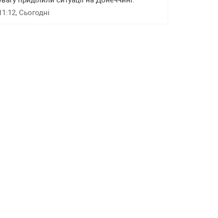
увагу приділили ситуації на Донеччині.
11:12
, Сьогодні