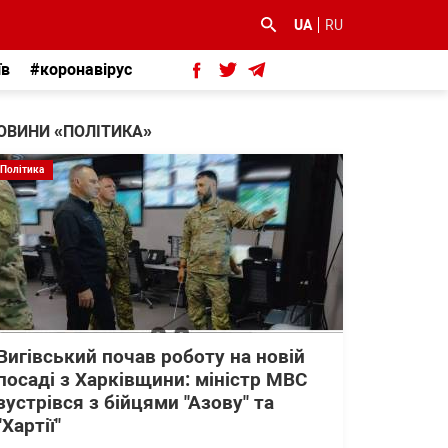
UA
RU
їв
#коронавірус
ОВИНИ «ПОЛІТИКА»
Політика
Вигівський почав роботу на новій
посаді з Харківщини: міністр МВС
зустрівся з бійцями "Азову" та
"Хартії"