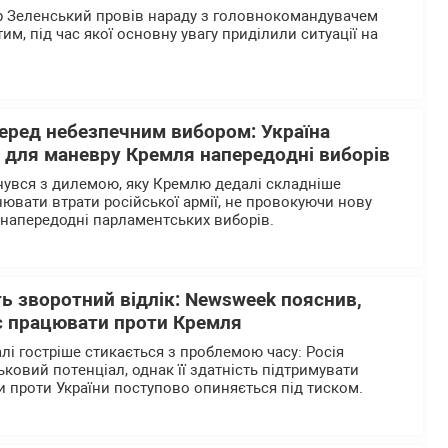
 Зеленський провів нараду з головнокомандувачем
, під час якої основну увагу приділили ситуації на
перед небезпечним вибором: Україна
р для маневру Кремля напередодні виборів
нувся з дилемою, яку Кремлю дедалі складніше
нювати втрати російської армії, не провокуючи нову
напередодні парламентських виборів.
ь зворотний відлік: Newsweek пояснив,
є працювати проти Кремля
лі гостріше стикається з проблемою часу: Росія
ьковий потенціал, однак її здатність підтримувати
 проти України поступово опиняється під тиском.