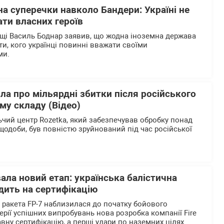
на суперечки навколо Бандери: Україні не
ти власних героїв
щі Василь Боднар заявив, що жодна іноземна держава
и, кого українці повинні вважати своїми
ми.
ла про мільярдні збитки після російського
му складу (Відео)
чий центр Rozetka, який забезпечував обробку понад
щодоби, був повністю зруйнований під час російської
вала новий етап: українська балістична
дить на сертифікацію
а ракета FP-7 наблизилася до початку бойового
ерії успішних випробувань нова розробка компанії Fire
вну сертифікацію, а перші удари по наземних цілях