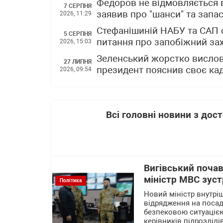
Федоров не відмовляється в
7 СЕРПНЯ
заявив про "шанси" та запа
2026, 11:29
Стефанішиній НАБУ та САП 
5 СЕРПНЯ
питання про запобіжний зах
2026, 15:03
Зеленський жорстко вислов
27 ЛИПНЯ
президент пояснив своє ка
2026, 09:54
Всі головні новини з до
Вигівський почав
міністр МВС зустр
Політика
Новий міністр внутріш
відрядження на посаді
безпековою ситуацією
керівників підрозділі