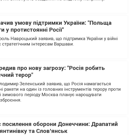
ачив умову підтримки України: "Польща
и у протистоянні Росії"
оль Навроцький заявив, що підтримка України у війні
ає стратегічним інтересам Варшави.
едив про нову загрозу: "Росія робить
ичний терор"
лодимир Зеленський заявив, що Росія намагається
і ракети на один із головних інструментів терору проти
ні зимового періоду Москва планує нарощувати
озброєння.
є посилення оборони Донеччини: Драпатий
янтинівку та Слов’янськ