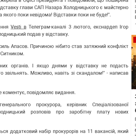
 джерела в Офісі президента і повідомили, що поширена
 відставку глави САП Назара Холодницького є майстерно
якого поки невідома! Відставки поки не буде!".
дання
Vesti в
Телеграм-каналі 3 лютого, екснардеп Ігор
одницький подав у відставку.
силь Апасов. Причиною нібито став затяжний конфлікт
 Ситником.
йних органів. І якщо днями у відставку не подасть
 звільнять. Можливо, навіть зі скандалом!" - написав
е коментує, повідомляє видання.
енерального прокурора, керівник Спеціалізованої
лодницький розповів про заробітну плату нових
ся додатковий набір прокурорів на 11 вакансій, який