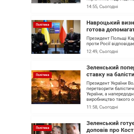
14:55
, Сьогодні
Навроцький визн
Політика
готова допомагат
Президент Польщі Кар
проти Росії відповід
12:49
, Сьогодні
Зеленський попер
ставку на баліст
Політика
Президент України Во
перетворити балістичн
України, а напередод
виробництво такого 
11:58
, Сьогодні
Зеленський готу
Політика
доповів про Кост