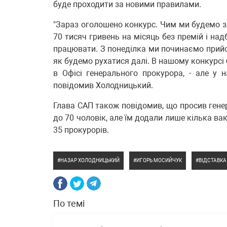
буде проходити за новими правилами.
"Зараз оголошено конкурс. Чим ми будемо з
70 тисяч гривень на місяць без премій і над
працювати. З понеділка ми починаємо прийо
як будемо рухатися далі. В нашому конкурсі 
в Офісі генерального прокурора, - але у на
повідомив Холодницький.
Глава САП також повідомив, що просив гене
до 70 чоловік, але їм додали лише кілька в
35 прокурорів.
НАЗАР ХОЛОДНИЦЬКИЙ
ИГОРЬ МОСИЙЧУК
ВІДСТАВКА
По темі