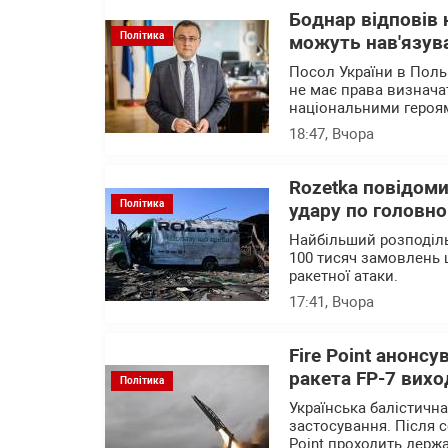
Боднар відповів 
Політика
можуть нав'язува
Посол України в Поль
не має права визначат
національними героя
18:47
, Вчора
Rozetka повідоми
Політика
удару по головно
Найбільший розподіль
100 тисяч замовлень 
ракетної атаки.
17:41
, Вчора
Fire Point анонсу
ракета FP-7 вихо
Політика
Українська балістичн
застосування. Після с
Point проходить держа