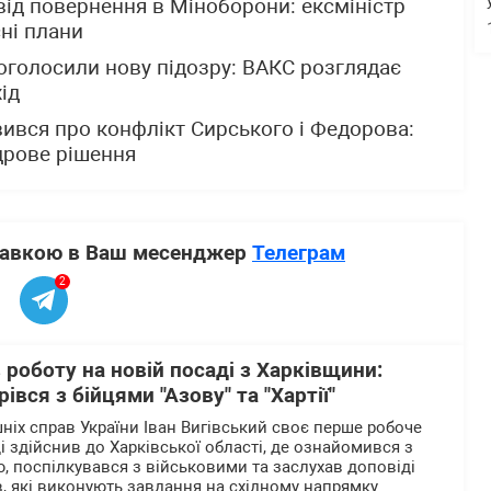
ід повернення в Міноборони: ексміністр
сні плани
оголосили нову підозру: ВАКС розглядає
ід
ився про конфлікт Сирського і Федорова:
дрове рішення
ставкою в Ваш месенджер
Телеграм
2
 роботу на новій посаді з Харківщини:
івся з бійцями "Азову" та "Хартії"
ніх справ України Іван Вигівський своє перше робоче
 здійснив до Харківської області, де ознайомився з
, поспілкувався з військовими та заслухав доповіді
в, які виконують завдання на східному напрямку.