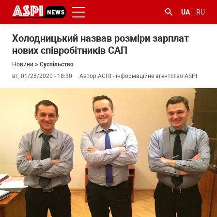
UA
RU
Холодницький назвав розміри зарплат
нових співробітників САП
Новини
»
Суспільство
вт, 01/28/2020 - 18:30
Автор:
АСПІ - інформаційне агентство ASPI
#ООС
#боротьба
#ДФС
#Київ
#коронавірус
з
корупцією