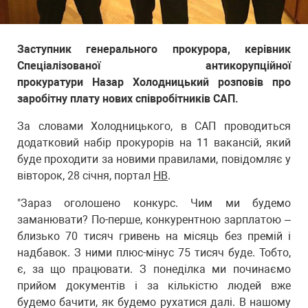
Заступник генерального прокурора, керівник
Спеціалізованої антикорупційної
прокуратури Назар Холодницький розповів про
заробітну плату нових співробітників САП.
За словами Холодницького, в САП проводиться
додатковий набір прокурорів на 11 вакансій, який
буде проходити за новими правилами, повідомляє у
вівторок, 28 січня, портал
НВ
.
"Зараз оголошено конкурс. Чим ми будемо
заманювати? По-перше, конкурентною зарплатою –
близько 70 тисяч гривень на місяць без премій і
надбавок. З ними плюс-мінус 75 тисяч буде. Тобто,
є, за що працювати. З понеділка ми починаємо
прийом документів і за кількістю людей вже
будемо бачити, як будемо рухатися далі. В нашому