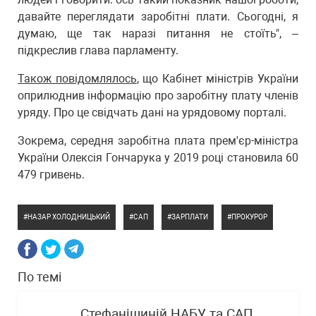
давайте переглядати заробітні плати. Сьогодні, я
думаю, ще так наразі питання не стоїть", –
підкреслив глава парламенту.
Також повідомлялось
, що Кабінет міністрів України
оприлюднив інформацію про заробітну плату членів
уряду. Про це свідчать дані на урядовому порталі.
Зокрема, середня заробітна плата прем'єр-міністра
України Олексія Гончарука у 2019 році становила 60
479 гривень.
НАЗАР ХОЛОДНИЦЬКИЙ
САП
ЗАРПЛАТИ
ПРОКУРОР
По темі
Стефанішиній НАБУ та САП