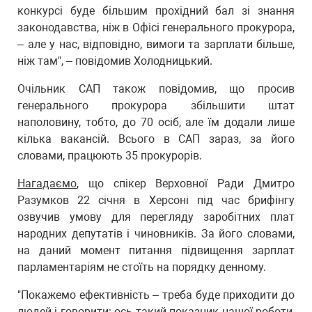
конкурсі буде більшим прохідний бал зі знання
законодавства, ніж в Офісі генерального прокурора,
– але у нас, відповідно, вимоги та зарплати більше,
ніж там", – повідомив Холодницький.
Очільник САП також повідомив, що просив
генерального прокурора збільшити штат
наполовину, тобто, до 70 осіб, але їм додали лише
кілька вакансій. Всього в САП зараз, за його
словами, працюють 35 прокурорів.
Нагадаємо
, що спікер Верховної Ради Дмитро
Разумков 22 січня в Херсоні під час брифінгу
озвучив умову для перегляду заробітних плат
народних депутатів і чиновників. За його словами,
на даний момент питання підвищення зарплат
парламентаріям не стоїть на порядку денному.
"Покажемо ефективність – треба буде приходити до
людей і говорити: ось такий показник нашої роботи,