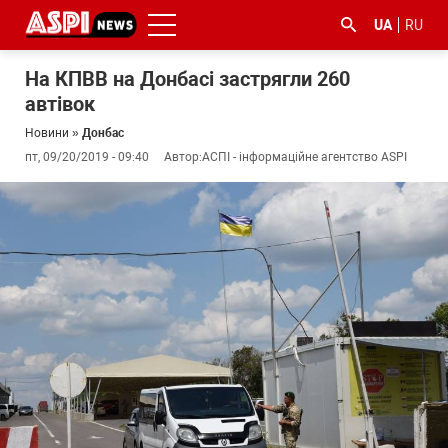
UA
RU
На КПВВ на Донбасі застрягли 260
автівок
Новини
»
Донбас
пт, 09/20/2019 - 09:40
Автор:
АСПІ - інформаційне агентство ASPI
#ООС
#боротьба
#ДФС
#Київ
#коронавірус
з
корупцією