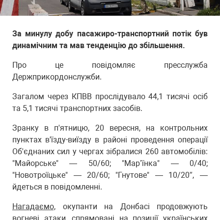
За минулу добу пасажиро-транспортний потік був
динамічним та мав тенденцію до збільшення.
Про це повідомляє пресслужба
Держприкордонслужби.
Загалом через КПВВ прослідувало 44,1 тисячі осіб
та 5,1 тисячі транспортних засобів.
Зранку в п'ятницю, 20 вересня, на контрольних
пунктах в'їзду-виїзду в районі проведення операції
Об'єднаних сил у чергах зібралися 260 автомобілів:
"Майорське" — 50/60; "Мар’їнка" — 0/40;
"Новотроїцьке" — 20/60; "Гнутове" — 10/20″, —
йдеться в повідомленні.
Нагадаємо,
окупанти на Донбасі продовжують
вогневі атаки, спрямовані на позиції українських