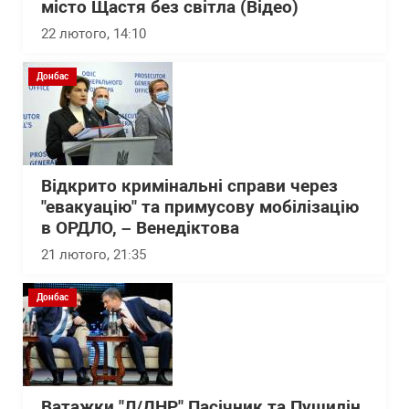
місто Щастя без світла (Відео)
22 лютого, 14:10
Донбас
Відкрито кримінальні справи через
"евакуацію" та примусову мобілізацію
в ОРДЛО, – Венедіктова
21 лютого, 21:35
Донбас
Ватажки "Л/ДНР" Пасічник та Пушилін