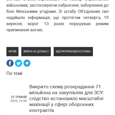
військових, застосовуючи озброєння, заборонене до
бою Мінськими угодами. Зі штабу Об'єднаних сил
надійшла інформація, що протягом четверга, 19
вересня, ворог 13 разів порушував режим
припинення вогню.
КПВВ
ВІЙНА НА ДОНБАСІ
ДЕРЖПРИКОРДОНСЛУЖБА
По темі
Викрито схему розкрадання 71
мільйона на закупівлях для ЗСУ:
22 ТРАВНЯ
слідство встановило масштабні
2026, 14:38
махінації у сфері оборонних
контрактів