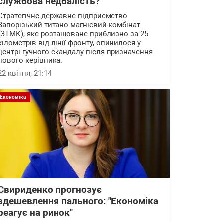
службова недбалість?
Стратегічне державне підприємство
Запорізький титано-магнієвий комбінат
(ЗТМК), яке розташоване приблизно за 25
кілометрів від лінії фронту, опинилося у
центрі гучного скандалу після призначення
нового керівника.
22 квітня, 21:14
Економіка
Свириденко прогнозує
здешевлення пального: "Економіка
реагує на ринок"