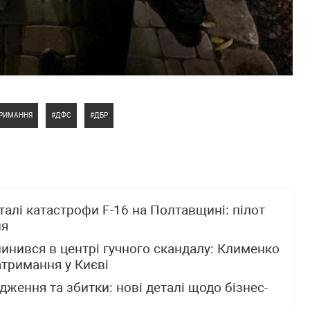
ТРИМАННЯ
ДФС
ДБР
алі катастрофи F-16 на Полтавщині: пілот
ня
пинився в центрі гучного скандалу: Клименко
атримання у Києві
дження та збитки: нові деталі щодо бізнес-