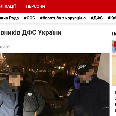
ЛІКАЦІЇ
ПЕРСОНИ
овна Рада
#ООС
#боротьба з корупцією
#ДФС
#Ки
івників ДФС України
Н
во ASPI