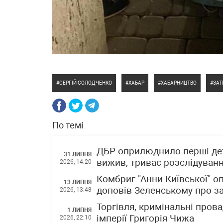
СЕРГІЙ СОЛОДЧЕНКО
ХАБАР
ХАБАРНИЦТВО
ЗА
По темі
ДБР оприлюднило перші дет
31 ЛИПНЯ
вижив, триває розслідуван
2026, 14:20
Комбриг "Анни Київської" о
13 ЛИПНЯ
доповів Зеленському про з
2026, 13:48
Торгівля, кримінальні прова
1 ЛИПНЯ
імперії Григорія Чижа
2026, 22:10