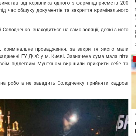
вимагав від керівника одного з фармпідприємств 200
під час обшуку документів та закриття кримінального
й Солодченко знаходиться на самоізоляції, деякі з його
, кримінальне провадження, за закриття якого мали
вадженні ГУ ДФС у м. Києві. Зазначена сума мала піти
 своїм підлеглим Мунтяном вирішили прикрити себе та
йна робота не завадить Солодченку прийняти кадрові