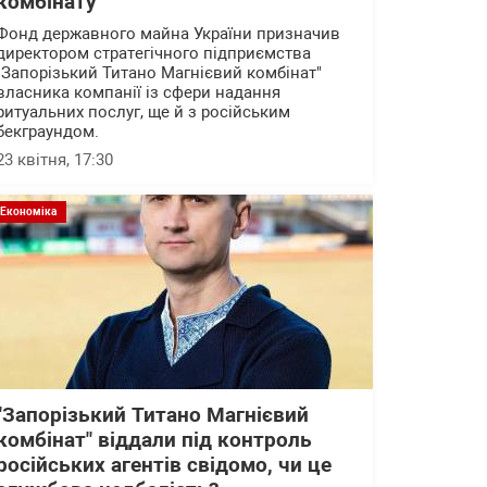
комбінату"
Фонд державного майна України призначив
директором стратегічного підприємства
"Запорізький Титано Магнієвий комбінат"
власника компанії із сфери надання
ритуальних послуг, ще й з російським
бекграундом.
23 квітня, 17:30
Економіка
"Запорізький Титано Магнієвий
комбінат" віддали під контроль
російських агентів свідомо, чи це