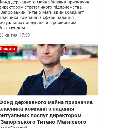
Фонд державного майна України призначив
директором стратегічного підприємства
"Запорізький Титано Магнієвий комбінат"
власника компанії із сфери надання
ритуальних послуг, ще й з російським
бекграундом.
23 квітня, 17:59
Економіка
Фонд державного майна призначив
власника компанії з надання
ритуальних послуг директором
"Запорізького Титано-Магнієвого