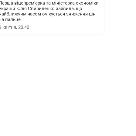
Перша віцепрем’єрка та міністерка економіки
України Юлія Свириденко заявила, що
найближчим часом очікується зниження цін
на пальне.
9 квітня, 20:40