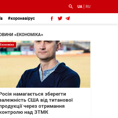
UA
RU
їв
#коронавірус
ОВИНИ «ЕКОНОМІКА»
Економіка
Росія намагається зберегти
залежність США від титанової
продукції через отримання
контролю над ЗТМК