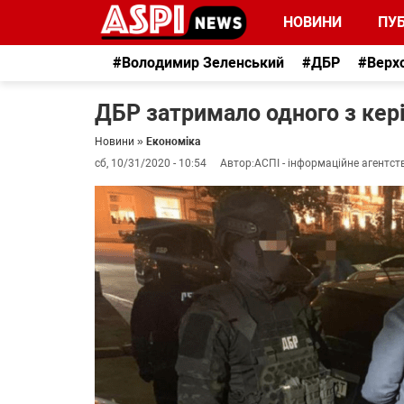
НОВИНИ
ПУБ
#Володимир Зеленський
#ДБР
#Верх
ДБР затримало одного з кер
Новини
»
Економіка
сб, 10/31/2020 - 10:54
Автор:
АСПІ - інформаційне агентст