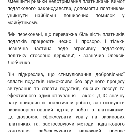
зменшити ризики недотримання платниками вимог
податкового законодавства, допомогти платникам
уникнути найбільш поширених помилок у
майбутньому.
"Ми переконані, що переважна більшість платників
податків працюють чесно і прозоро. І тільки
незначна частина веде агресивну податкову
політику стосовно держави", - зазначив Олексій
Любченко.
Він підкреслив, що стимулювання добровільної
сплати податків неможливе без зручного процесу
звітування та сплати податків, якісних послуг та
ефективного адміністрування. Також, ДПС значну
вагу приділяє й аналітичній роботі, застосовують
ризикоорієнтований підхід у роботі з платниками.
Це дозволяє сфокусувати увагу на ризикових
платниках та, застосовуючи методи податкового
контролю, забезпечувати належний процес