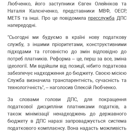
Любченко, його заступники Євген Олейніков та
Наталія Калєніченко, представники МВФ, ОЕСР,
METS та інші. Про це повідомила
пресслужба
ДПС
напередодні.
"Сьогодні ми будуємо в країні нову податкову
службу, з іншими пріоритетами, конструктивними
підходами та готовністю до змін відповідно до
потреб платників. Реформа – це, перш за все, зміна
ідеології. Ми відійшли від позиції, нібито податкова
забезпечує надходження до бюджету. Своєю місією
Служба визначила транспарентність, сучасність та
технологічність", – наголосив Олексій Любченко.
За словами голови ДПС, для покращення
податкової дисципліни платниками податків, а
також мінімізації ненадходжень до державного
бюджету в ДПС наразі запроваджується система
податкового комплаєнсу. Вона надасть можливість