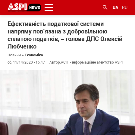
UA
RU
Ефективність податкової системи
напряму пов’язана з добровільною
сплатою податків, – голова ДПС Олексій
Любченко
Новини
»
Економіка
сб, 11/14/2020 - 16:47
Автор:
АСПІ - інформаційне агентство ASPI
#ООС
#боротьба
#ДФС
#Київ
#коронавірус
з
корупцією