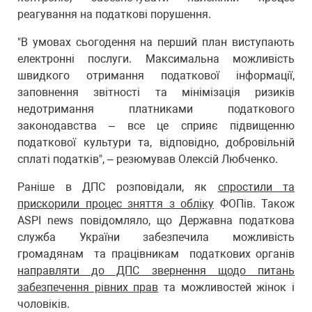
реагування на податкові порушення.
"В умовах сьогодення на перший план виступають
електронні послуги. Максимальна можливість
швидкого отримання податкової інформації,
заповнення звітності та мінімізація ризиків
недотримання платниками податкового
законодавства – все це сприяє підвищенню
податкової культури та, відповідно, добровільній
сплаті податків", – резюмував Олексій Любченко.
Раніше в ДПС розповідали, як
спростили та
прискорили процес зняття з обліку
ФОПів. Також
ASPI news повідомляло, що Державна податкова
служба України забезпечила можливість
громадянам та працівникам податкових органів
направляти до ДПС звернення щодо питань
забезпечення рівних прав
та можливостей жінок і
чоловіків.