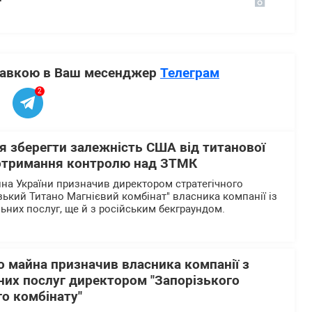
ставкою в Ваш месенджер
Телеграм
2
я зберегти залежність США від титанової
 отримання контролю над ЗТМК
а України призначив директором стратегічного
зький Титано Магнієвий комбінат" власника компанії із
ьних послуг, ще й з російським бекграундом.
 майна призначив власника компанії з
них послуг директором "Запорізького
о комбінату"