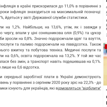
 інфляція в країні прискорилася до 11,0% в порівнянні з
 роки інфляція знаходиться на максимальній позначці:
,7%, йдеться у звіті Державної служби статистики.
и на 1,2%. Найбільше, на 13,6%, утім, як і завжди у
 чергу, впали у ціні соняшникова олія (0,9%) та цукор
оби зросли на 0,8%. Значно подорожчали одяг та взуття,
послуги та паливо подорожчали на піввідсотка. Також
ого вжитку та побутова техніка. Медичні послуги та
сли на 0,6%, освіта подорожчала на 13,2%. У той же час
илася без змін, а транспорт навіть подешевшав на 0,1%.
 лише на 0,6 відсотка.
и середньої заробітної плати в Україні демонструють
ень у порівнянні з серпнем 2020 року зріс на 22,3% - до
ики існують для українців, які в
ідмовляться "відбілити"