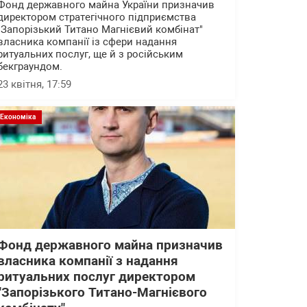
Фонд державного майна України призначив
директором стратегічного підприємства
"Запорізький Титано Магнієвий комбінат"
власника компанії із сфери надання
ритуальних послуг, ще й з російським
бекграундом.
23 квітня, 17:59
Економіка
Фонд державного майна призначив
власника компанії з надання
ритуальних послуг директором
"Запорізького Титано-Магнієвого