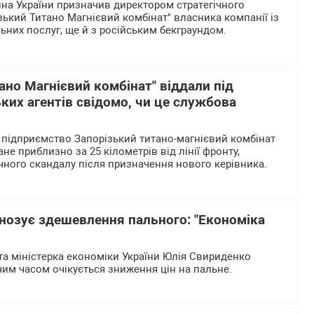
а України призначив директором стратегічного
зький Титано Магнієвий комбінат" власника компанії із
ьних послуг, ще й з російським бекграундом.
ано Магнієвий комбінат" віддали під
ких агентів свідомо, чи це службова
 підприємство Запорізький титано-магнієвий комбінат
не приблизно за 25 кілометрів від лінії фронту,
учного скандалу після призначення нового керівника.
нозує здешевлення пального: "Економіка
та міністерка економіки України Юлія Свириденко
им часом очікується зниження цін на пальне.