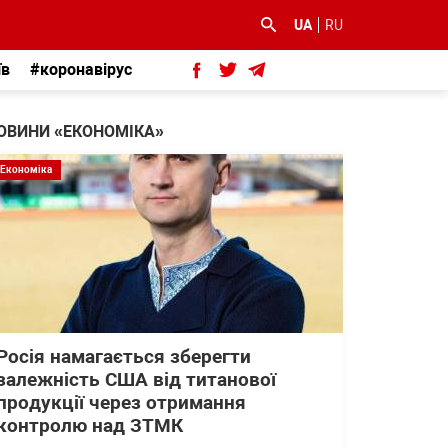
UA
RU
їв
#коронавірус
ОВИНИ «ЕКОНОМІКА»
Економіка
Росія намагається зберегти
залежність США від титанової
продукції через отримання
контролю над ЗТМК