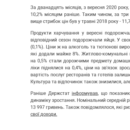
За дванадцять місяців, з вересня 2020 року,
10,2% місяцем раніше. Таким чином, за три
вище стрибок цін був у травні 2018 року - 11
Продукти харчування у вересні подорожчал
відповідний сезон подорожчали яйця. У свою
(0,1%). Ціни ж на алкоголь та тютюнові вир
які додали майже 8%. Житлово-комунальні 
на 0,5% стали дорожчими предмету домашнь
ліки піднялися на 0,4%, ціни на зв'язок зро
вартість послуг ресторанів та готелів залиш
Культура та відпочинок також знизилися, але
Раніше Держстат
інформував
, що показник
динаміку зростання. Номінальний середній рів
13 997 гривень. Також повідомлялося, які риз
свої доходи.