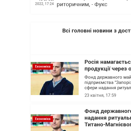
риторичним, - Фукс
2022, 17:24
Всі головні новини з до
Росія намагаєтьс
Економіка
продукції через
Фонд державного майн
підприємства "Запорі
сфери надання ритуал
23 квітня, 17:59
Фонд державного
надання ритуаль
Економіка
Титано-Магнієвог