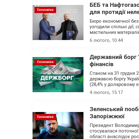
БЕБ та Нафтогазо
Економіка
для протидії нел
Бюро економічної без
узгодили спільні дії,
мастильних матеріалів
6 лютого, 10:44
Державний борг У
Економіка
фінансів
Станом на 31 грудня 
державою боргу Україн
(28,4% у доларовому ек
4 лютого, 15:17
Зеленський пообі
Запоріжжюї
Економіка
Президент Володимир 
стосувалася поточної 
області внаслідок рос