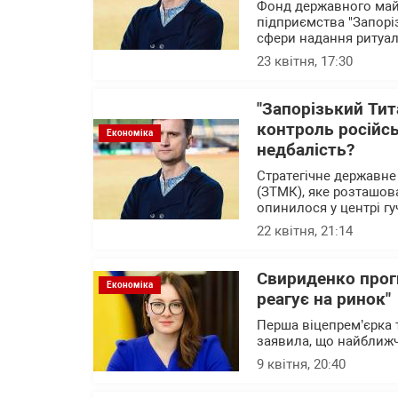
Фонд державного майн
підприємства "Запорі
сфери надання ритуал
23 квітня, 17:30
"Запорізький Тит
контроль російсь
Економіка
недбалість?
Стратегічне державне
(ЗТМК), яке розташова
опинилося у центрі г
22 квітня, 21:14
Свириденко прог
Економіка
реагує на ринок"
Перша віцепрем’єрка 
заявила, що найближч
9 квітня, 20:40