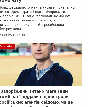
комбінату"
Фонд державного майна України призначив
директором стратегічного підприємства
"Запорізький Титано Магнієвий комбінат"
власника компанії із сфери надання
ритуальних послуг, ще й з російським
бекграундом.
23 квітня, 17:30
Економіка
"Запорізький Титано Магнієвий
комбінат" віддали під контроль
російських агентів свідомо, чи це