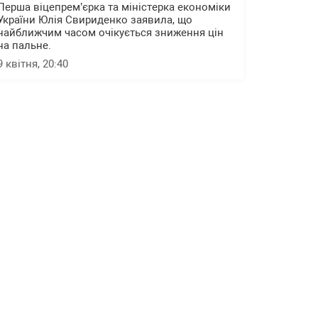
Перша віцепрем’єрка та міністерка економіки
України Юлія Свириденко заявила, що
найближчим часом очікується зниження цін
на пальне.
9 квітня, 20:40