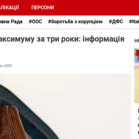
ЛІКАЦІЇ
ПЕРСОНИ
овна Рада
#ООС
#боротьба з корупцією
#ДФС
#Ки
максимуму за три роки: інформація
Н
во ASPI