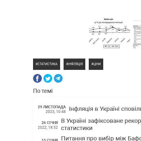
СТАТИСТИКА
ІНФЛЯЦІЯ
ЦІНИ
По темі
29 ЛИСТОПАДА
Інфляція в Україні спові
2023, 10:48
В Україні зафіксоване реко
26 СІЧНЯ
статистики
2022, 18:52
Питання про вибір між Баф
15 СІЧНЯ