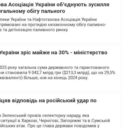
ва Асоціація України об’єднують зусилля
егальному обігу пального
пеки України та Нафтогазова Асоціація України
 спрямовані на протидію незаконному обігу паливно-
 та детінізацію паливного ринку.
країни зріс майже на 30% - міністерство
2025 року загальна сума державного та гарантованого
и становила 9 042,7 млрд грн ($213,3 млрд), що на 29,5%
віваленті) більше, ніж на кінець 2024 року.
цяв відповідь на російський удар по
Зеленський провів селекторну нараду, яка
ситуації в Харкові, Чернігові, Запоріжжі та в Сумській
ійських атак. Про це глава держави повідомив у