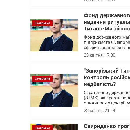
Фонд державного
надання ритуаль
Економіка
Титано-Магнієвог
Фонд державного майн
підприємства "Запорі
сфери надання ритуал
23 квітня, 17:30
"Запорізький Тит
контроль російсь
Економіка
недбалість?
Стратегічне державне
(ЗТМК), яке розташова
опинилося у центрі г
22 квітня, 21:14
Свириденко прог
Економіка