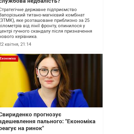
службова недбалість?
Стратегічне державне підприємство
Запорізький титано-магнієвий комбінат
(ЗТМК), яке розташоване приблизно за 25
кілометрів від лінії фронту, опинилося у
центрі гучного скандалу після призначення
нового керівника.
22 квітня, 21:14
Економіка
Свириденко прогнозує
здешевлення пального: "Економіка
реагує на ринок"