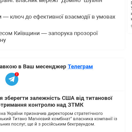
раїні: власник мережі "Доміно" Шухнін
ом — ключ до ефективної взаємодії в умовах
знесом Київщини — запорука прозорої
ону
ставкою в Ваш месенджер
Телеграм
2
я зберегти залежність США від титанової
 отримання контролю над ЗТМК
а України призначив директором стратегічного
зький Титано Магнієвий комбінат" власника компанії із
ьних послуг, ще й з російським бекграундом.