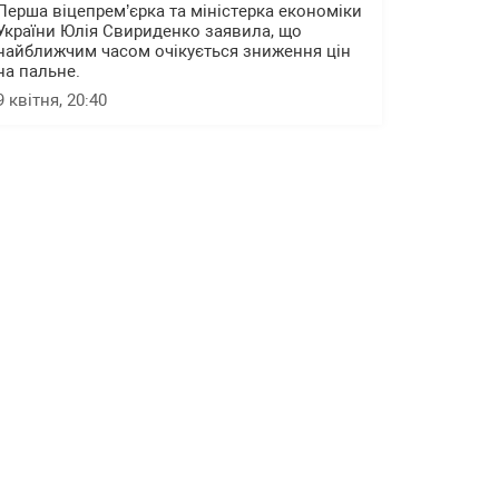
Перша віцепрем’єрка та міністерка економіки
України Юлія Свириденко заявила, що
найближчим часом очікується зниження цін
на пальне.
9 квітня, 20:40