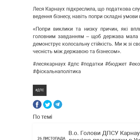
Леся Карнаух підкреслила, що податкова слу
ведення бізнесу, навіть попри складні умови 
«Попри виклики та низку причин, які вп
головним завданням – щоб держава мала р
демонструє колосальну стійкість. Ми ж зі с
чесність між державою та бізнесом».
#лесякарнаух #дпс #податки #бюджет #екон
#фіскальнаполітика
ДПС
По темі
В.о. Голови ДПСУ Карнау
26 ЛИСТОПАДА