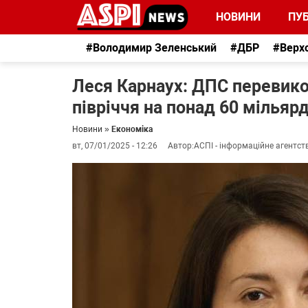
НОВИНИ
ПУБ
#Володимир Зеленський
#ДБР
#Верх
Леся Карнаух: ДПС перевик
півріччя на понад 60 мільяр
Новини
»
Економіка
вт, 07/01/2025 - 12:26
Автор:
АСПІ - інформаційне агентст