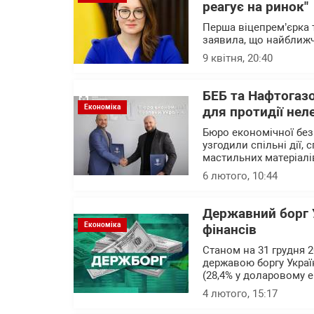
реагує на ринок"
Перша віцепрем’єрка 
заявила, що найближч
9 квітня, 20:40
БЕБ та Нафтогазо
Економіка
для протидії нел
Бюро економічної без
узгодили спільні дії,
мастильних матеріалів
6 лютого, 10:44
Державний борг У
Економіка
фінансів
Станом на 31 грудня 
державою боргу Україн
(28,4% у доларовому ек
4 лютого, 15:17