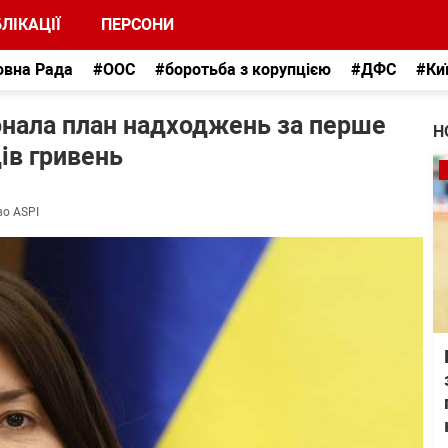
ЛІКАЦІЇ
ПЕРСОНИ
овна Рада
#ООС
#боротьба з корупцією
#ДФС
#Ки
онала план надходжень за перше
Н
дів гривень
во ASPI