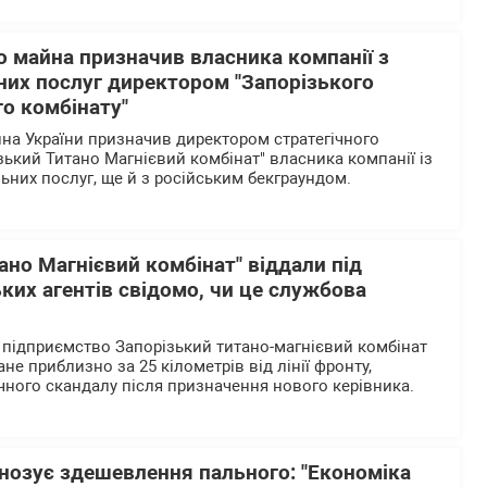
 майна призначив власника компанії з
них послуг директором "Запорізького
о комбінату"
а України призначив директором стратегічного
зький Титано Магнієвий комбінат" власника компанії із
ьних послуг, ще й з російським бекграундом.
ано Магнієвий комбінат" віддали під
ких агентів свідомо, чи це службова
 підприємство Запорізький титано-магнієвий комбінат
не приблизно за 25 кілометрів від лінії фронту,
учного скандалу після призначення нового керівника.
нозує здешевлення пального: "Економіка