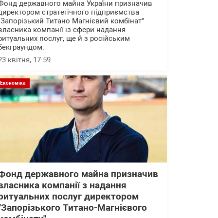
Фонд державного майна України призначив
директором стратегічного підприємства
"Запорізький Титано Магнієвий комбінат"
власника компанії із сфери надання
ритуальних послуг, ще й з російським
бекграундом.
23 квітня, 17:59
Економіка
Фонд державного майна призначив
власника компанії з надання
ритуальних послуг директором
"Запорізького Титано-Магнієвого