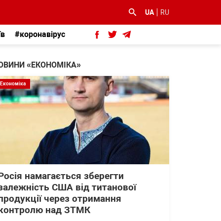
UA
RU
їв
#коронавірус
ОВИНИ «ЕКОНОМІКА»
Економіка
Росія намагається зберегти
залежність США від титанової
продукції через отримання
контролю над ЗТМК