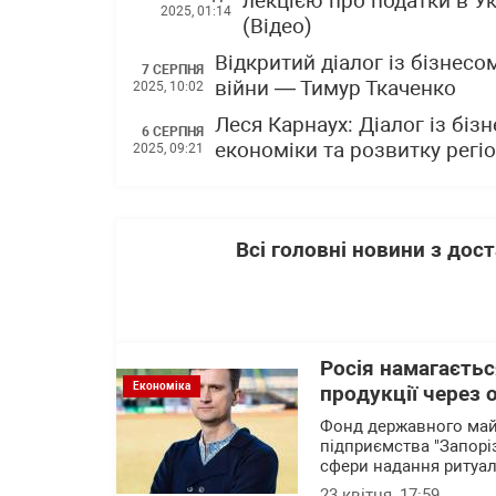
лекцією про податки в Ук
2025, 01:14
(Відео)
Відкритий діалог із бізнес
7 СЕРПНЯ
війни — Тимур Ткаченко
2025, 10:02
Леся Карнаух: Діалог із бі
6 СЕРПНЯ
економіки та розвитку регі
2025, 09:21
Всі головні новини з до
Росія намагаєтьс
Економіка
продукції через
Фонд державного майн
підприємства "Запорі
сфери надання ритуал
23 квітня, 17:59