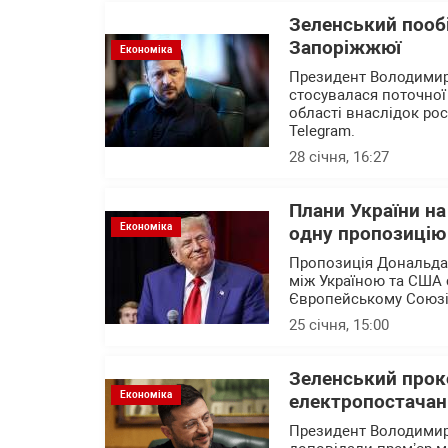
Зеленський пообі
Запоріжжюї
Економіка
Президент Володимир 
стосувалася поточної 
області внаслідок рос
Telegram.
28 січня, 16:27
Плани України на
Економіка
одну пропозицію 
Пропозиція Дональда 
між Україною та США 
Європейському Союзі
25 січня, 15:00
Зеленський прок
Економіка
електропостачан
Президент Володимир 