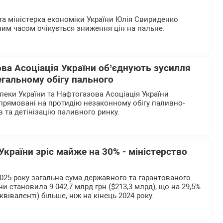
та міністерка економіки України Юлія Свириденко
им часом очікується зниження цін на пальне.
ва Асоціація України об’єднують зусилля
егальному обігу пального
пеки України та Нафтогазова Асоціація України
 спрямовані на протидію незаконному обігу паливно-
 та детінізацію паливного ринку.
країни зріс майже на 30% - міністерство
2025 року загальна сума державного та гарантованого
и становила 9 042,7 млрд грн ($213,3 млрд), що на 29,5%
віваленті) більше, ніж на кінець 2024 року.