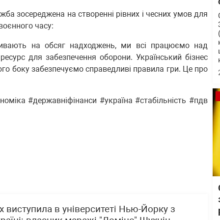
жба зосереджена на створенні рівних і чесних умов для
воєнного часу:
ливають на обсяг надходжень, ми всі працюємо над
есурс для забезпечення оборони. Український бізнес
вого боку забезпечуємо справедливі правила гри. Це про
оміка #державніфінанси #україна #стабільність #пдв
х виступила в університеті Нью-Йорку з