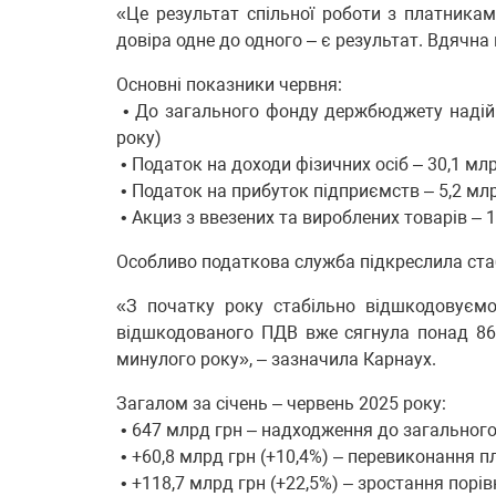
«Це результат спільної роботи з платниками
довіра одне до одного – є результат. Вдячна
Основні показники червня:
• До загального фонду держбюджету надійш
року)
• Податок на доходи фізичних осіб – 30,1 млр
• Податок на прибуток підприємств – 5,2 млр
• Акциз з ввезених та вироблених товарів – 1
Особливо податкова служба підкреслила стаб
«З початку року стабільно відшкодовуємо
відшкодованого ПДВ вже сягнула понад 86,
минулого року», – зазначила Карнаух.
Загалом за січень – червень 2025 року:
• 647 млрд грн – надходження до загально
• +60,8 млрд грн (+10,4%) – перевиконання п
• +118,7 млрд грн (+22,5%) – зростання порі