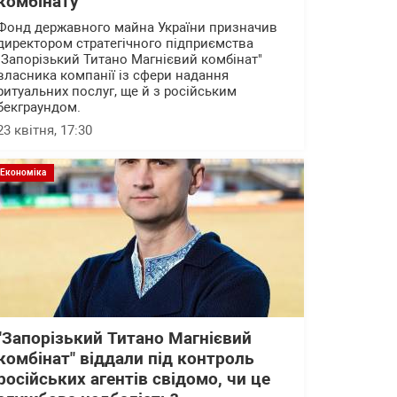
комбінату"
Фонд державного майна України призначив
директором стратегічного підприємства
"Запорізький Титано Магнієвий комбінат"
власника компанії із сфери надання
ритуальних послуг, ще й з російським
бекграундом.
23 квітня, 17:30
Економіка
"Запорізький Титано Магнієвий
комбінат" віддали під контроль
російських агентів свідомо, чи це