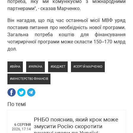
потреба, яку ми комунікуємо з міжнародними
партнерами", - сказав Марченко.
Він нагадав, що під час останньої місії МВФ уряд
поставив питання про необхідність нової програми.
Загальна потреба коштів для фінансування
чотирирічної програми може скласти 150–170 млрд
дол.
ВІЙНА
УКРАЇНА
БЮДЖЕТ
СЕРГІЙ МАРЧЕНКО
МІНІСТЕРСТВО ФІНАНСІВ
По темі
РНБО пояснив, який крок може
6 СЕРПНЯ
змусити Росію скоротити
2026, 17:14