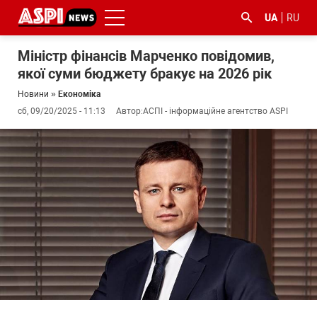
UA
RU
Міністр фінансів Марченко повідомив,
якої суми бюджету бракує на 2026 рік
Новини
»
Економіка
сб, 09/20/2025 - 11:13
Автор:
АСПІ - інформаційне агентство ASPI
#ООС
#боротьба
#ДФС
#Київ
#коронавірус
з
корупцією