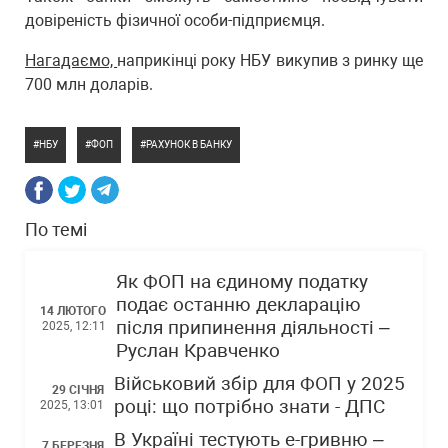
довіреність фізичної особи-підприємця.
Нагадаємо,
наприкінці року НБУ викупив з ринку ще
700 млн доларів.
НБУ
ФОП
РАХУНОК В БАНКУ
По темі
Як ФОП на єдиному податку
подає останню декларацію
14 ЛЮТОГО
після припинення діяльності –
2025, 12:11
Руслан Кравченко
Військовий збір для ФОП у 2025
29 СІЧНЯ
році: що потрібно знати - ДПС
2025, 13:01
В Україні тестують е-гривню –
7 БЕРЕЗНЯ