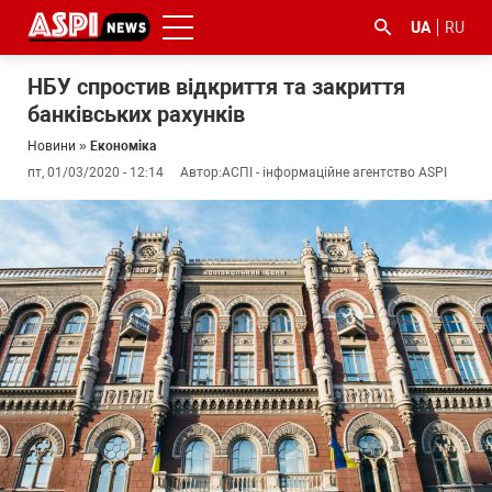
UA
RU
НБУ спростив відкриття та закриття
банківських рахунків
Новини
»
Економіка
пт, 01/03/2020 - 12:14
Автор:
АСПІ - інформаційне агентство ASPI
#ООС
#боротьба
#ДФС
#Київ
#коронавірус
з
корупцією