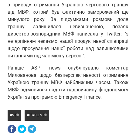
з приводу отримання Україною чергового траншу
від МВФ, котрий був фактично заморожений ще
минулого року. За підсумками розмови доля
траншу залишилася невизначеною, позаяк
директор-розпорядник МВФ написала у Twitter: "з
нетерпінням чекаємо нашої продуктивної співпраці
щодо просування нашої роботи над залишковими
питаннями під час місії у вересні".
Раніше ASPI news
опублікувало коментар
Милованова щодо безперспективності отримання
Україною траншу МВФ найближчим часом. Також
МВФ
відмовився надати
надзвичайну фіндопомогу
Україні за програмою Emergency Finance.
МВФ
ТРАНШ МВФ