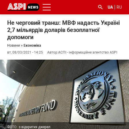
UA
RU
Не черговий транш: МВФ надасть Україні
2,7 мільярдів доларів безоплатної
допомоги
Новини
»
Економіка
вт, 08/03/2021 - 14:25
Автор:
АСПІ - інформаційне агентство ASPI
#ООС
#боротьба
#ДФС
#Київ
#коронавірус
з
корупцією
ФОТО:
з відкритих джерел