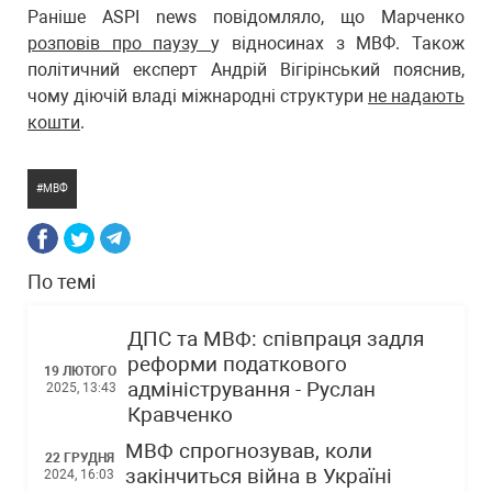
Раніше ASPI news повідомляло, що Марченко
розповів про паузу
у відносинах з МВФ. Також
політичний експерт Андрій Вігірінський пояснив,
чому діючій владі міжнародні структури
не надають
кошти
.
МВФ
По темі
ДПС та МВФ: співпраця задля
реформи податкового
19 ЛЮТОГО
адміністрування - Руслан
2025, 13:43
Кравченко
МВФ спрогнозував, коли
22 ГРУДНЯ
закінчиться війна в Україні
2024, 16:03