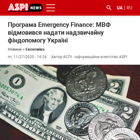
UA
RU
Програма Emergency Finance: МВФ
відмовився надати надзвичайну
фіндопомогу Україні
Новини
»
Економіка
пт, 11/27/2020 - 14:24
Автор:
АСПІ - інформаційне агентство ASPI
#ООС
#боротьба
#ДФС
#Київ
#коронавірус
з
корупцією