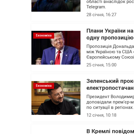
області внаслідок рос
Telegram.
28 січня, 16:27
Плани України на
Економіка
одну пропозицію 
Пропозиція Дональда 
між Україною та США 
Європейському Союзі
25 січня, 15:00
Зеленський прок
Економіка
електропостачан
Президент Володимир 
доповідали премʼєр-м
по ситуації в регіонах.
12 січня, 10:18
В Кремлі повідом