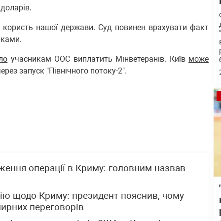
 доларів.
а користь нашої держави. Суд повинен врахувати факт
ськами.
ло
учасникам ООС виплатить Мінветеранів. Київ
може
рез запуск "Північного потоку-2".
ження операції в Криму: головним назвав
ію щодо Криму: президент пояснив, чому
мирних переговорів