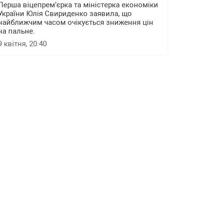
Перша віцепрем’єрка та міністерка економіки
України Юлія Свириденко заявила, що
найближчим часом очікується зниження цін
на пальне.
9 квітня, 20:40