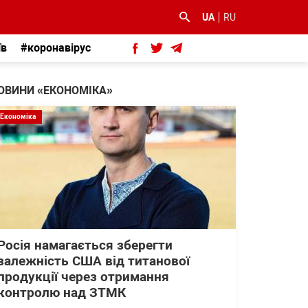
UA
RU
їв
#коронавірус
ОВИНИ «ЕКОНОМІКА»
Економіка
Росія намагається зберегти
залежність США від титанової
продукції через отримання
контролю над ЗТМК