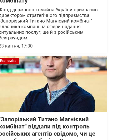
комбінату"
Фонд державного майна України призначив
директором стратегічного підприємства
"Запорізький Титано Магнієвий комбінат"
власника компанії із сфери надання
ритуальних послуг, ще й з російським
бекграундом.
23 квітня, 17:30
Економіка
"Запорізький Титано Магнієвий
комбінат" віддали під контроль
російських агентів свідомо, чи це