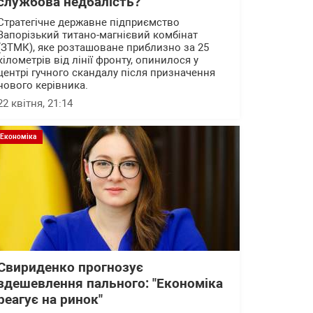
службова недбалість?
Стратегічне державне підприємство
Запорізький титано-магнієвий комбінат
(ЗТМК), яке розташоване приблизно за 25
кілометрів від лінії фронту, опинилося у
центрі гучного скандалу після призначення
нового керівника.
22 квітня, 21:14
Економіка
Свириденко прогнозує
здешевлення пального: "Економіка
реагує на ринок"