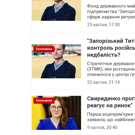
Фонд державного майн
підприємства "Запорі
сфери надання ритуал
23 квітня, 17:30
"Запорізький Тит
контроль російсь
Економіка
недбалість?
Стратегічне державне
(ЗТМК), яке розташова
опинилося у центрі г
22 квітня, 21:14
Свириденко прог
Економіка
реагує на ринок"
Перша віцепрем’єрка 
заявила, що найближч
9 квітня, 20:40