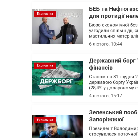
БЕБ та Нафтогазо
Економіка
для протидії нел
Бюро економічної без
узгодили спільні дії,
мастильних матеріалів
6 лютого, 10:44
Державний борг У
Економіка
фінансів
Станом на 31 грудня 
державою боргу Україн
(28,4% у доларовому ек
4 лютого, 15:17
Зеленський пообі
Запоріжжюї
Економіка
Президент Володимир 
стосувалася поточної 