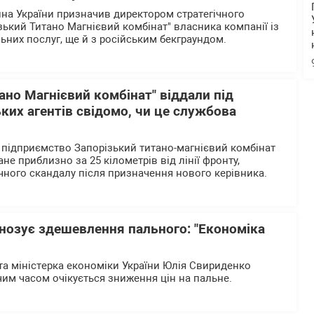
а України призначив директором стратегічного
зький Титано Магнієвий комбінат" власника компанії із
ьних послуг, ще й з російським бекграундом.
ано Магнієвий комбінат" віддали під
ких агентів свідомо, чи це службова
 підприємство Запорізький титано-магнієвий комбінат
не приблизно за 25 кілометрів від лінії фронту,
учного скандалу після призначення нового керівника.
нозує здешевлення пального: "Економіка
та міністерка економіки України Юлія Свириденко
им часом очікується зниження цін на пальне.