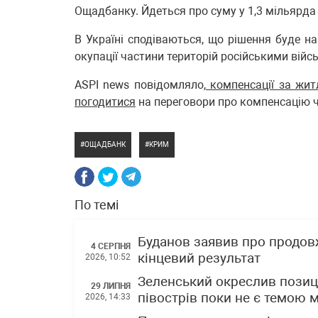
Ощадбанку. Йдеться про суму у 1,3 мільярда
В Україні сподіваються, що рішення буде н
окупації частини територій російськими вій
ASPI news повідомляло,
компенсації за жит
погодитися
на переговори про компенсацію че
ОЩАДБАНК
КРИМ
По темі
Буданов заявив про продов
4 СЕРПНЯ
кінцевий результат
2026, 10:52
Зеленський окреслив позиц
29 ЛИПНЯ
півострів поки не є темою 
2026, 14:33