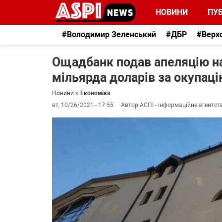
НОВИНИ
ПУБ
#Володимир Зеленський
#ДБР
#Верх
Ощадбанк подав апеляцію на
мільярда доларів за окупац
Новини
»
Економіка
вт, 10/26/2021 - 17:55
Автор:
АСПІ - інформаційне агентст