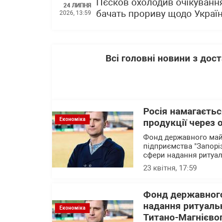
Пєсков охолодив очікування
24 ЛИПНЯ
бачать прориву щодо Украї
2026, 13:59
Всі головні новини з до
Росія намагаєтьс
Економіка
продукції через
Фонд державного майн
підприємства "Запорі
сфери надання ритуал
23 квітня, 17:59
Фонд державного
надання ритуаль
Економіка
Титано-Магнієвог