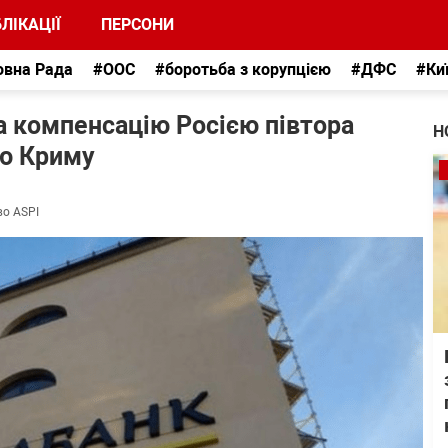
ЛІКАЦІЇ
ПЕРСОНИ
овна Рада
#ООС
#боротьба з корупцією
#ДФС
#Ки
 компенсацію Росією півтора
Н
ію Криму
во ASPI