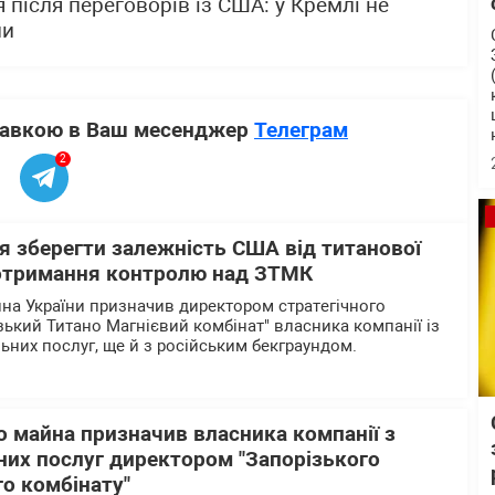
 після переговорів із США: у Кремлі не
ни
ставкою в Ваш месенджер
Телеграм
2
я зберегти залежність США від титанової
 отримання контролю над ЗТМК
а України призначив директором стратегічного
зький Титано Магнієвий комбінат" власника компанії із
ьних послуг, ще й з російським бекграундом.
 майна призначив власника компанії з
них послуг директором "Запорізького
о комбінату"