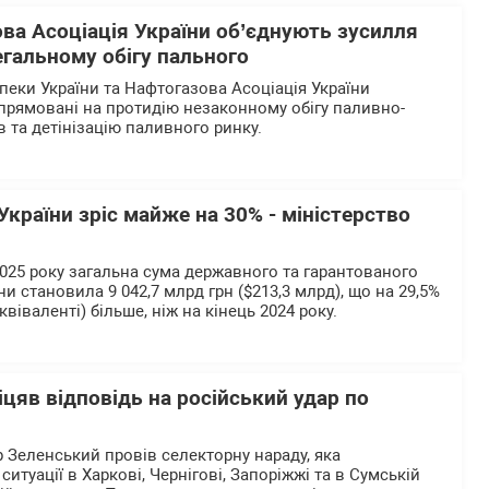
ва Асоціація України об’єднують зусилля
егальному обігу пального
пеки України та Нафтогазова Асоціація України
 спрямовані на протидію незаконному обігу паливно-
 та детінізацію паливного ринку.
країни зріс майже на 30% - міністерство
2025 року загальна сума державного та гарантованого
и становила 9 042,7 млрд грн ($213,3 млрд), що на 29,5%
віваленті) більше, ніж на кінець 2024 року.
цяв відповідь на російський удар по
Зеленський провів селекторну нараду, яка
ситуації в Харкові, Чернігові, Запоріжжі та в Сумській