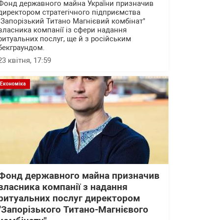
Фонд державного майна України призначив
директором стратегічного підприємства
"Запорізький Титано Магнієвий комбінат"
власника компанії із сфери надання
ритуальних послуг, ще й з російським
бекграундом.
23 квітня, 17:59
Економіка
Фонд державного майна призначив
власника компанії з надання
ритуальних послуг директором
"Запорізького Титано-Магнієвого