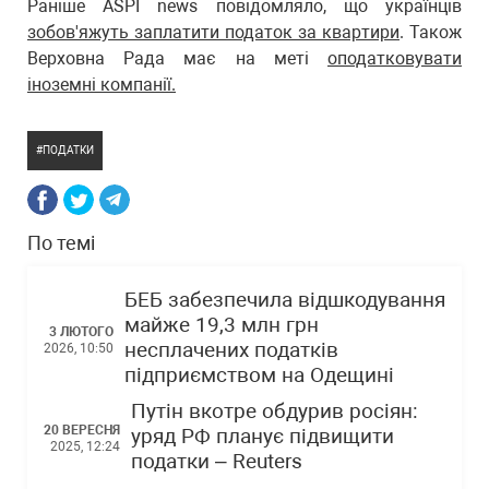
Раніше ASPI news повідомляло, що українців
зобов'яжуть заплатити податок за квартири
. Також
Верховна Рада має на меті
оподатковувати
іноземні компанії.
ПОДАТКИ
По темі
БЕБ забезпечила відшкодування
майже 19,3 млн грн
3 ЛЮТОГО
несплачених податків
2026, 10:50
підприємством на Одещині
Путін вкотре обдурив росіян:
20 ВЕРЕСНЯ
уряд РФ планує підвищити
2025, 12:24
податки – Reuters