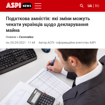
UA
RU
Податкова амністія: які зміни можуть
чекати українців щодо декларування
майна
Новини
»
Економіка
пн, 03/29/2021 - 11:44
Автор:
АСПІ - інформаційне агентство ASPI
#ООС
#боротьба
#ДФС
#Київ
#коронавірус
з
корупцією