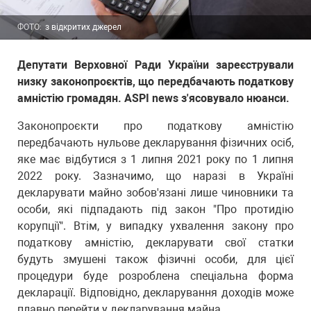
ФОТО:
з відкритих джерел
Депутати Верховної Ради України зареєстрували
низку законопроєктів, що передбачають податкову
амністію громадян. ASPI news з'ясовувало нюанси.
Законопроєкти про податкову амністію
передбачають нульове декларування фізичних осіб,
яке має відбутися з 1 липня 2021 року по 1 липня
2022 року. Зазначимо, що наразі в Україні
декларувати майно зобов'язані лише чиновники та
особи, які підпадають під закон "Про протидію
корупції". Втім, у випадку ухвалення закону про
податкову амністію, декларувати свої статки
будуть змушені також фізичні особи, для цієї
процедури буде розроблена спеціальна форма
декларації. Відповідно, декларування доходів може
плавно перейти у декларування майна.