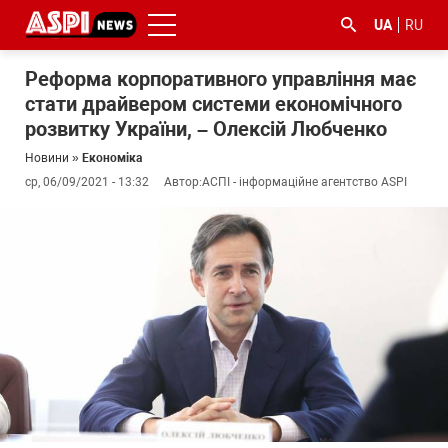
UA
RU
Реформа корпоративного управління має
стати драйвером системи економічного
розвитку України, – Олексій Любченко
Новини
»
Економіка
ср, 06/09/2021 - 13:32
Автор:
АСПІ - інформаційне агентство ASPI
#ООС
#боротьба
#ДФС
#Київ
#коронавірус
з
корупцією