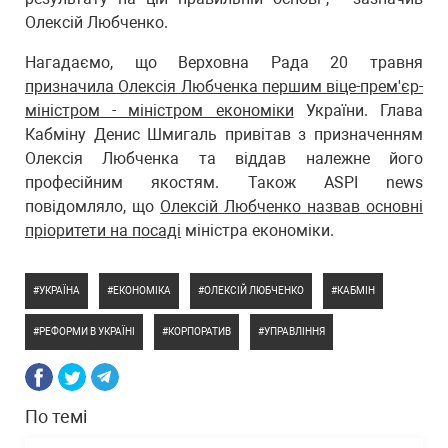
Олексій Любченко.
Нагадаємо, що Верховна Рада 20 травня
призначила Олексія Любченка першим віце-прем'єр-
міністром - міністром економіки
України. Глава
Кабміну Денис Шмигаль привітав з призначенням
Олексія Любченка та віддав належне його
професійним якостям. Також ASPI news
повідомляло, що
Олексій Любченко назвав основні
пріоритети на посаді
міністра економіки.
УКРАЇНА
ЕКОНОМІКА
ОЛЕКСІЙ ЛЮБЧЕНКО
КАБМІН
РЕФОРМИ В УКРАЇНІ
КОРПОРАТИВ
УПРАВЛІННЯ
По темі