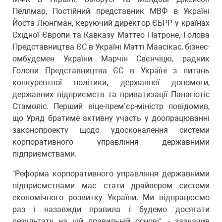
Пеллмар, Постійний представник МВФ в Україні
Йоста Люнгман, керуючий директор ЄБРР у країнах
Східної Європи та Кавказу Маттео Патроне, Голова
Представництва ЄС в Україні Матті Маасікас, бізнес-
омбудсмен України Марчін Свєнчіцкі, радник
Голови Представництва ЄС в Україні з питань
конкурентної політики, державної допомоги,
державних підприємств та приватизації Панагіотіс
Стамоліс. Перший віце-прем’єр-міністр повідомив,
що Уряд братиме активну участь у доопрацюванні
законопроекту щодо удосконалення системи
корпоративного управління державними
підприємствами.
"Реформа корпоративного управління державними
підприємствами має стати драйвером системи
економічного розвитку України. Ми відпрацюємо
раз і назавжди правила і будемо досягати
результату на цій правильній основі", - зазначив