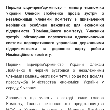
Перший віце-прем'єр-міністр – міністр економіки
України Олексій Любченко провів зустріч з
незалежними членами Комітету з призначення
керівників особливо важливих для економіки
підприємств (Номінаційного комітету). Учасники
зустрічі обговорили перспективи вдосконалення
системи корпоративного управління державними
підприємствами та дорожню карту роботи
Номінаційного комітету.
Перший віце-прем'єр-міністр України
Олексій
Любченко
8 червня зустрівся з незалежними
членами Номінаційного комітету. Про це повідомляє
пресслужба
Міністерства економіки України у
середу, 9 червня.
Зазначено, що участь в заході взяли голова
Комітету, Голова регіонального представництва
МФК в Україні, Білорусі та Молдові Джейсон