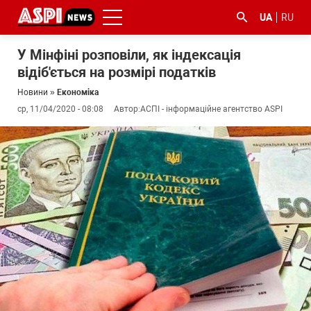
UA
RU
У Мінфіні розповіли, як індексація
відіб'ється на розмірі податків
Новини
»
Економіка
ср, 11/04/2020 - 08:08
Автор:
АСПІ - інформаційне агентство ASPI
#ООС
#боротьба
#ДФС
#Київ
#коронавірус
з
корупцією