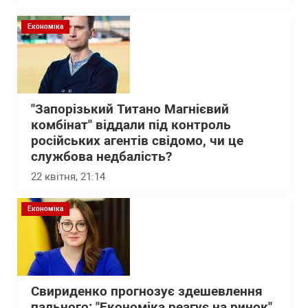
Економіка
"Запорізький Титано Магнієвий
комбінат" віддали під контроль
російських агентів свідомо, чи це
службова недбалість?
22 квітня, 21:14
Економіка
Свириденко прогнозує здешевлення
пального: "Економіка реагує на ринок"