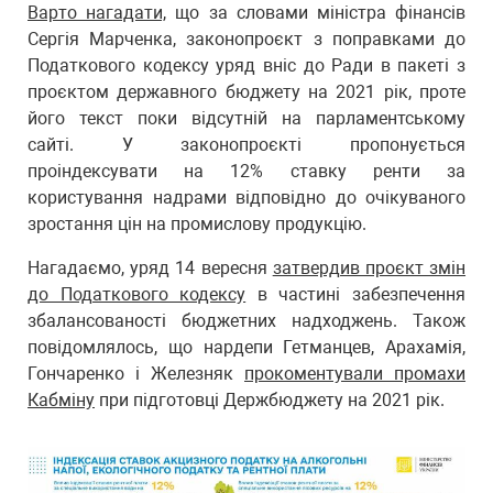
Варто нагадати,
що за словами міністра фінансів
Сергія Марченка, законопроєкт з поправками до
Податкового кодексу уряд вніс до Ради в пакеті з
проєктом державного бюджету на 2021 рік, проте
його текст поки відсутній на парламентському
сайті. У законопроєкті пропонується
проіндексувати на 12% ставку ренти за
користування надрами відповідно до очікуваного
зростання цін на промислову продукцію.
Нагадаємо, уряд 14 вересня
затвердив проєкт змін
до Податкового кодексу
в частині забезпечення
збалансованості бюджетних надходжень. Також
повідомлялось, що нардепи Гетманцев, Арахамія,
Гончаренко і Железняк
прокоментували промахи
Кабміну
при підготовці Держбюджету на 2021 рік.