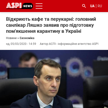
UA
RU
Відкриють кафе та перукарні: головний
санлікар Ляшко заявив про підготовку
пом'якшення карантину в Україні
Новини
»
Економіка
нд, 05/03/2020 - 14:59
Автор:
АСПІ - інформаційне агентство ASPI
#ООС
#боротьба
#ДФС
#Київ
#коронавірус
з
корупцією