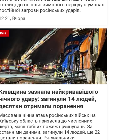
столиці до осінньо-зимового періоду в умовах
постійної загрози російських ударів.
12:21
, Вчора
Київ
Київщина зазнала найкривавішого
нічного удару: загинули 14 людей,
десятки отримали поранення
Масована нічна атака російських військ на
Київську область призвела до численних
жертв, масштабних пожеж і руйнувань. За
останніми даними, загинули 14 людей, ще 22
дістали поранення. Рятувальники