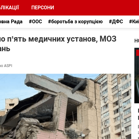
ЛІКАЦІЇ
ПЕРСОНИ
овна Рада
#ООС
#боротьба з корупцією
#ДФС
#Ки
но п’ять медичних установ, МОЗ
Н
ань
во ASPI