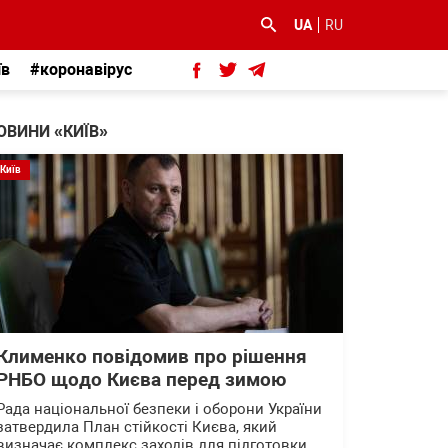
UA
RU
їв
#коронавірус
ОВИНИ «КИЇВ»
Київ
Клименко повідомив про рішення
РНБО щодо Києва перед зимою
Рада національної безпеки і оборони України
затвердила План стійкості Києва, який
визначає комплекс заходів для підготовки