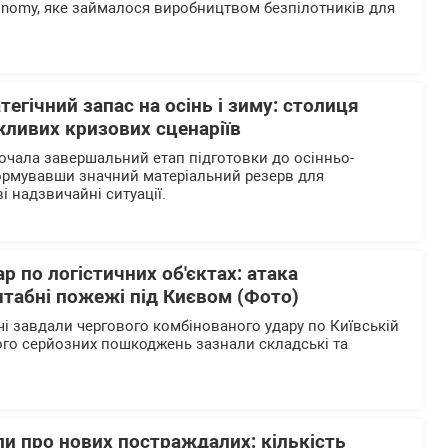
tonomy, яке займалося виробництвом безпілотників для
тегічний запас на осінь і зиму: столиця
жливих кризових сценаріїв
очала завершальний етап підготовки до осінньо-
ормувавши значний матеріальний резерв для
і надзвичайні ситуації.
р по логістичних об'єктах: атака
табні пожежі під Києвом (Фото)
чі завдали чергового комбінованого удару по Київській
кого серйозних пошкоджень зазнали складські та
и про нових постраждалих: кількість