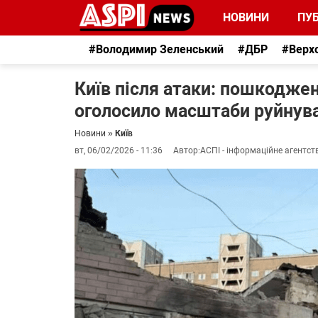
НОВИНИ
ПУБ
#Володимир Зеленський
#ДБР
#Верх
Київ після атаки: пошкодже
оголосило масштаби руйнув
Новини
»
Київ
вт, 06/02/2026 - 11:36
Автор:
АСПІ - інформаційне агентст