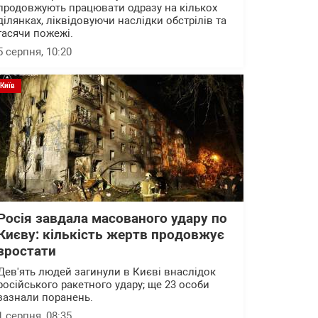
продовжують працювати одразу на кількох
ділянках, ліквідовуючи наслідки обстрілів та
гасячи пожежі.
5 серпня, 10:20
Київ
Росія завдала масованого удару по
Києву: кількість жертв продовжує
зростати
Дев'ять людей загинули в Києві внаслідок
російського ракетного удару; ще 23 особи
зазнали поранень.
1 серпня, 08:35