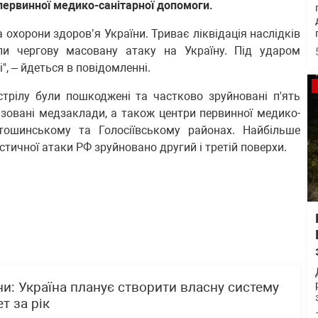
 первинної медико-санітарної допомоги.
 охорони здоров’я України. Триває ліквідація наслідків
нили чергову масовану атаку на Україну. Під ударом
", – йдеться в повідомленні.
стрілу були пошкоджені та частково зруйновані п'ять
ізовані медзаклади, а також центри первинної медико-
ятошинському та Голосіївському районах. Найбільше
тичної атаки РФ зруйновано другий і третій поверхи.
и: Україна планує створити власну систему
т за рік