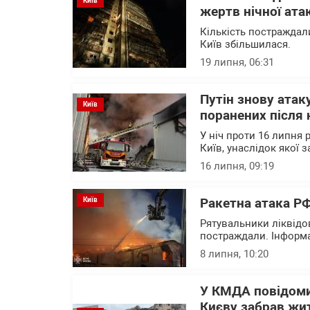
Київ
жертв нічної ата
Кількість постраждали
Київ збільшилася.
19 липня, 06:31
Путін знову атак
Київ
поранених після 
У ніч проти 16 липня 
Київ, унаслідок якої
16 липня, 09:19
Київ
Ракетна атака РФ
Рятувальники ліквідо
постраждали. Інформа
8 липня, 10:20
У КМДА повідоми
Києву забрав жит