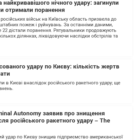
 найкривавішого нічного удару: загинули
ки отримали поранення
 російських військ на Київську область призвела до
штабних пожеж і руйнувань. За останніми даними,
е 22 дістали поранення. Рятувальники продовжують
ількох ділянках, ліквідовуючи наслідки обстрілів та
сованого удару по Києву: кількість жертв
тати
и в Києві внаслідок російського ракетного удару; ще
анень.
minal Autonomy заявив про знищення
ісля російського ракетного удару – The
ий удар по Києву знищив підприємство американської