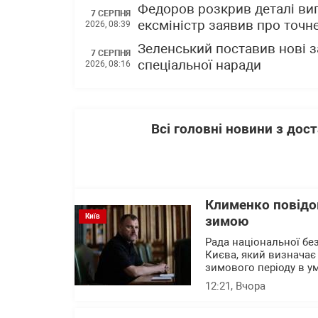
Федоров розкрив деталі вип
7 СЕРПНЯ
ексміністр заявив про точне
2026, 08:39
Зеленський поставив нові з
7 СЕРПНЯ
спеціальної наради
2026, 08:16
Всі головні новини з до
Клименко повідо
Київ
зимою
Рада національної без
Києва, який визначає 
зимового періоду в ум
12:21
, Вчора