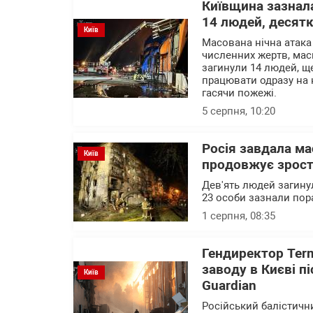
Київщина зазнала
14 людей, десят
Київ
Масована нічна атака
численних жертв, мас
загинули 14 людей, щ
працювати одразу на к
гасячи пожежі.
5 серпня, 10:20
Росія завдала ма
Київ
продовжує зрос
Дев'ять людей загинул
23 особи зазнали пор
1 серпня, 08:35
Гендиректор Ter
заводу в Києві п
Київ
Guardian
Російський балістичн