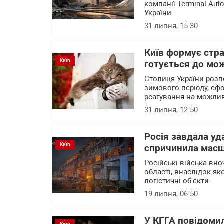
компанії Terminal Au
України.
31 липня, 15:30
Київ формує стра
Київ
готується до мо
Столиця України розп
зимового періоду, сф
реагування на можлив
31 липня, 12:50
Росія завдала уда
Київ
спричинила масш
Російські війська вно
області, внаслідок я
логістичні об'єкти.
19 липня, 06:50
У КГГА повідомил