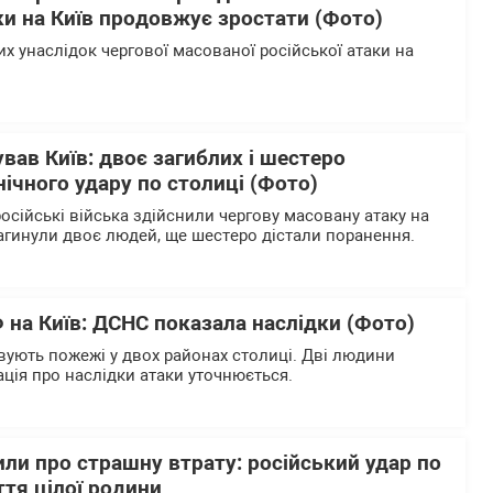
ки на Київ продовжує зростати (Фото)
х унаслідок чергової масованої російської атаки на
ував Київ: двоє загиблих і шестеро
нічного удару по столиці (Фото)
російські війська здійснили чергову масовану атаку на
 загинули двоє людей, ще шестеро дістали поранення.
 на Київ: ДСНС показала наслідки (Фото)
вують пожежі у двох районах столиці. Дві людини
ція про наслідки атаки уточнюється.
ли про страшну втрату: російський удар по
тя цілої родини