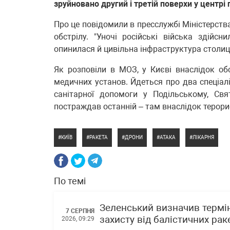
зруйновано другий і третій поверхи у центрі
Про це повідомили в пресслужбі Міністерства
обстрілу. "Уночі російські війська здійс
опинилася й цивільна інфраструктура столиці
Як розповіли в МОЗ, у Києві внаслідок об
медичних установ. Йдеться про два спеціал
санітарної допомоги у Подільському, Св
постраждав останній – там внаслідок терорис
КИЇВ
РАКЕТА
ДРОНИ
АТАКА
ЛІКАРНЯ
По темі
Зеленський визначив термін
7 СЕРПНЯ
захисту від балістичних раке
2026, 09:29