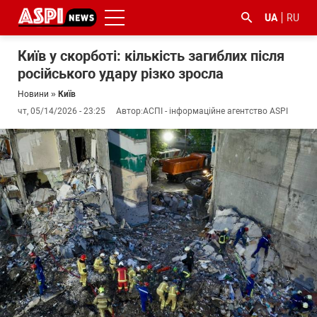
UA
RU
Київ у скорботі: кількість загиблих після
російського удару різко зросла
Новини
»
Київ
чт, 05/14/2026 - 23:25
Автор:
АСПІ - інформаційне агентство ASPI
#ООС
#боротьба
#ДФС
#Київ
#коронавірус
з
корупцією