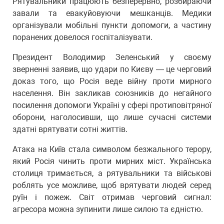
Рятувальники працюють безперервно, розбираючи
завали та евакуйовуючи мешканців. Медики
організували мобільні пункти допомоги, а частину
поранених довелося госпіталізувати.
Президент Володимир Зеленський у своєму
зверненні заявив, що удари по Києву — це черговий
доказ того, що Росія веде війну проти мирного
населення. Він закликав союзників до негайного
посилення допомоги Україні у сфері протиповітряної
оборони, наголосивши, що лише сучасні системи
здатні врятувати сотні життів.
Атака на Київ стала символом безжального терору,
який Росія чинить проти мирних міст. Українська
столиця тримається, а рятувальники та військові
роблять усе можливе, щоб врятувати людей серед
руїн і пожеж. Світ отримав черговий сигнал:
агресора можна зупинити лише силою та єдністю.