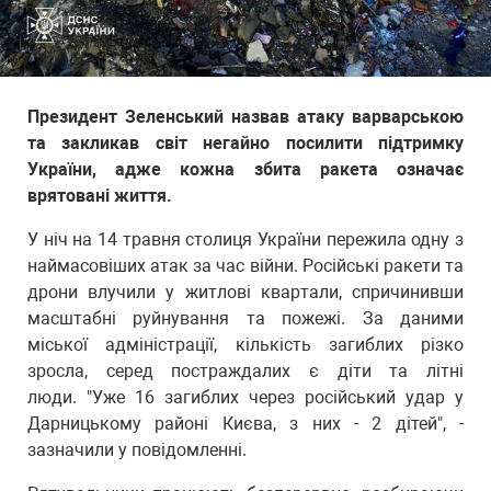
Президент Зеленський назвав атаку варварською
та закликав світ негайно посилити підтримку
України, адже кожна збита ракета означає
врятовані життя.
У ніч на 14 травня столиця України пережила одну з
наймасовіших атак за час війни. Російські ракети та
дрони влучили у житлові квартали, спричинивши
масштабні руйнування та пожежі. За даними
міської адміністрації, кількість загиблих різко
зросла, серед постраждалих є діти та літні
люди. "Уже 16 загиблих через російський удар у
Дарницькому районі Києва, з них - 2 дітей", -
зазначили у повідомленні.