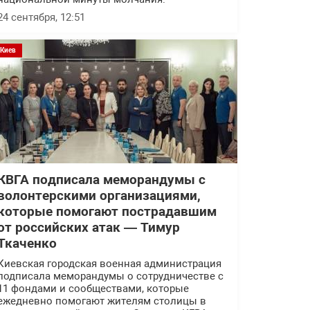
24 сентября, 12:51
Киев
КВГА подписала меморандумы с
волонтерскими организациями,
которые помогают пострадавшим
от российских атак — Тимур
Ткаченко
Киевская городская военная администрация
подписала меморандумы о сотрудничестве с
11 фондами и сообществами, которые
ежедневно помогают жителям столицы в