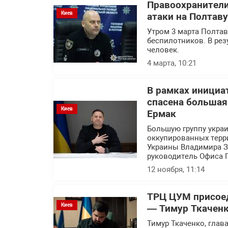
Правоохранител
Киев
атаки на Полтав
Утром 3 марта Полтав
беспилотников. В рез
человек.
4 марта, 10:21
В рамках инициа
спасена большая
Киев
Ермак
Большую группу украи
оккупированных терр
Украины Владимира Зе
руководитель Офиса 
12 ноября, 11:14
ТРЦ ЦУМ присоед
Киев
— Тимур Ткачен
Тимур Ткаченко, глав