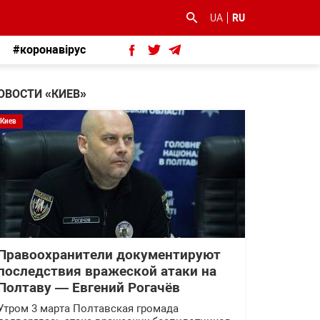
UA
RU
#коронавірус
ОВОСТИ «КИЕВ»
Киев
Правоохранители документируют
последствия вражеской атаки на
Полтаву — Евгений Рогачёв
Утром 3 марта Полтавская громада