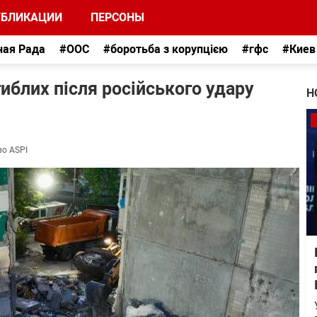
УБЛИКАЦИИ
ПЕРСОНЫ
ная Рада
#ООС
#боротьба з корупцією
#гфс
#Киев
агиблих після російського удару
Н
во ASPI