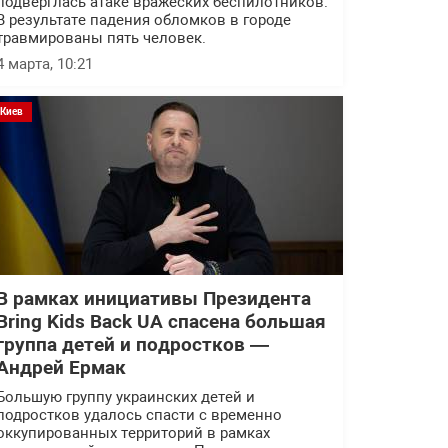
подверглась атаке вражеских беспилотников.
В результате падения обломков в городе
травмированы пять человек.
4 марта, 10:21
Киев
В рамках инициативы Президента
Bring Kids Back UA спасена большая
группа детей и подростков —
Андрей Ермак
Большую группу украинских детей и
подростков удалось спасти с временно
оккупированных территорий в рамках