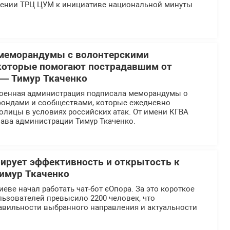
ении ТРЦ ЦУМ к инициативе национальной минуты
 меморандумы с волонтерскими
которые помогают пострадавшим от
 — Тимур Ткаченко
военная администрация подписала меморандумы о
 фондами и сообществами, которые ежедневно
олицы в условиях российских атак. От имени КГВА
лава администрации Тимур Ткаченко.
ирует эффективность и открытость к
Тимур Ткаченко
иеве начал работать чат-бот єОпора. За это короткое
ьзователей превысило 2200 человек, что
равильности выбранного направления и актуальности