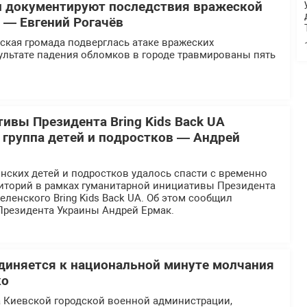
и документируют последствия вражеской
у — Евгений Рогачёв
ская громада подверглась атаке вражеских
ультате падения обломков в городе травмированы пять
тивы Президента Bring Kids Back UA
 группа детей и подростков — Андрей
нских детей и подростков удалось спасти с временно
иторий в рамках гуманитарной инициативы Президента
ленского Bring Kids Back UA. Об этом сообщил
Президента Украины Андрей Ермак.
иняется к национальной минуте молчания
ко
а Киевской городской военной администрации,