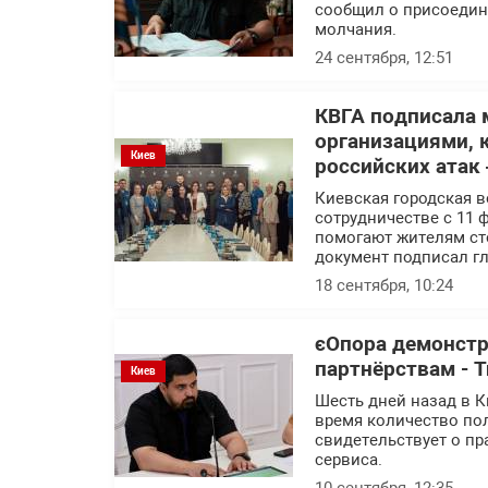
сообщил о присоедин
молчания.
24 сентября, 12:51
КВГА подписала
организациями, 
Киев
российских атак
Киевская городская 
сотрудничестве с 11
помогают жителям ст
документ подписал г
18 сентября, 10:24
єОпора демонстр
партнёрствам - 
Киев
Шесть дней назад в К
время количество пол
свидетельствует о п
сервиса.