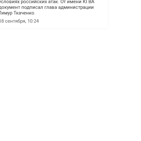
условиях российских атак. От имени КГВА
документ подписал глава администрации
Тимур Ткаченко.
18 сентября, 10:24