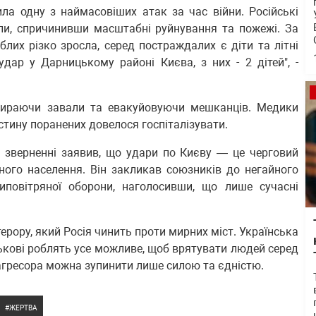
ла одну з наймасовіших атак за час війни. Російські
ли, спричинивши масштабні руйнування та пожежі. За
иблих різко зросла, серед постраждалих є діти та літні
дар у Дарницькому районі Києва, з них - 2 дітей", -
бираючи завали та евакуйовуючи мешканців. Медики
стину поранених довелося госпіталізувати.
 зверненні заявив, що удари по Києву — це черговий
ного населення. Він закликав союзників до негайного
иповітряної оборони, наголосивши, що лише сучасні
ерору, який Росія чинить проти мирних міст. Українська
ькові роблять усе можливе, щоб врятувати людей серед
 агресора можна зупинити лише силою та єдністю.
ЖЕРТВА