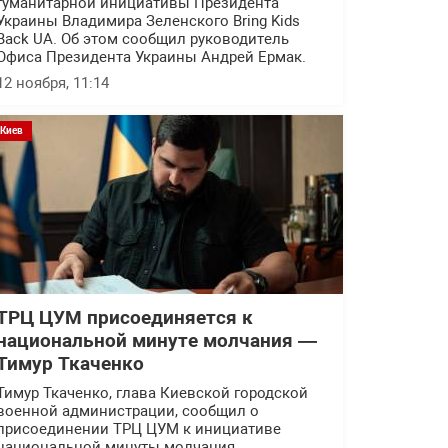
гуманитарной инициативы Президента
Украины Владимира Зеленского Bring Kids
Back UA. Об этом сообщил руководитель
Офиса Президента Украины Андрей Ермак.
12 ноября, 11:14
Киев
ТРЦ ЦУМ присоединяется к
национальной минуте молчания —
Тимур Ткаченко
Тимур Ткаченко, глава Киевской городской
военной администрации, сообщил о
присоединении ТРЦ ЦУМ к инициативе
национальной минуты молчания.