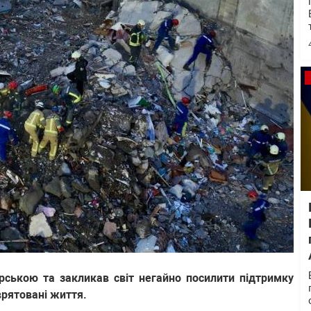
рською та закликав світ негайно посилити підтримку
врятовані життя.