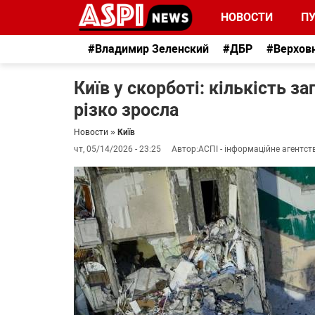
НОВОСТИ
П
#Владимир Зеленский
#ДБР
#Верхов
Київ у скорботі: кількість з
різко зросла
Новости
»
Київ
чт, 05/14/2026 - 23:25
Автор:
АСПІ - інформаційне агентст