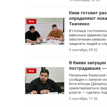
10 сентября, 12:35
Киев готовит ра
определяют лока
Киев
Ткаченко
В столице состоялось
районных администра
обеспечение киевлян
защитить людей в слу
9 сентября, 09:52
В Киеве запущен
пострадавших —
Киев
Начальник Киевской 
сообщил о запуске н
бота еОпора (@eopora
ориентироваться сред
власти — сделать по
5 сентября, 11:56