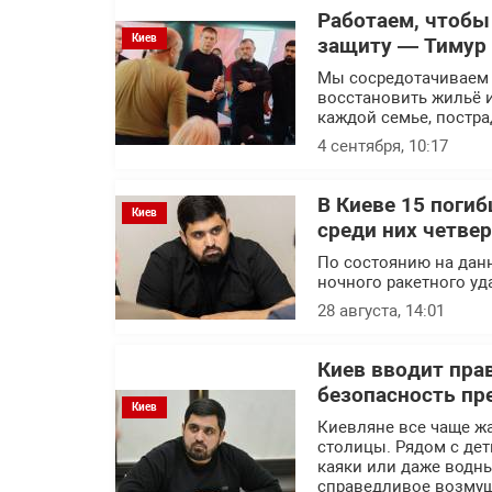
Работаем, чтоб
Киев
защиту — Тимур
Мы сосредотачиваем 
восстановить жильё и
каждой семье, постра
4 сентября, 10:17
В Киеве 15 погиб
Киев
среди них четве
По состоянию на данн
ночного ракетного уд
28 августа, 14:01
Киев вводит пра
безопасность пр
Киев
Киевляне все чаще ж
столицы. Рядом с дет
каяки или даже водн
справедливое возмущ