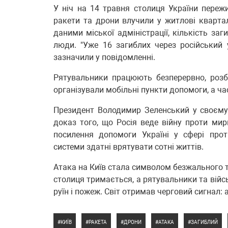
У ніч на 14 травня столиця України пережи
ракети та дрони влучили у житлові кварта
даними міської адміністрації, кількість заг
люди. "Уже 16 загиблих через російський у
зазначили у повідомленні.
Рятувальники працюють безперервно, роз
організували мобільні пункти допомоги, а ча
Президент Володимир Зеленський у своєму
доказ того, що Росія веде війну проти мир
посилення допомоги Україні у сфері прот
системи здатні врятувати сотні життів.
Атака на Київ стала символом безжального т
столиця тримається, а рятувальники та війс
руїн і пожеж. Світ отримав черговий сигнал:
КИЇВ
РАКЕТА
ДРОНИ
АТАКА
ЗАГИБЛИЙ