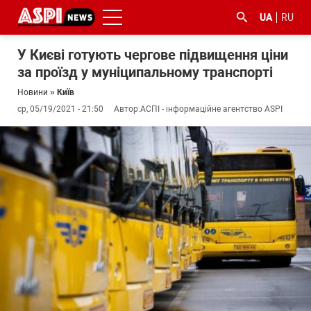
UA
RU
У Києві готують чергове підвищення ціни
за проїзд у муніципальному транспорті
Новини
»
Київ
ср, 05/19/2021 - 21:50
Автор:
АСПІ - інформаційне агентство ASPI
#ООС
#боротьба
#ДФС
#Київ
#коронавірус
з
корупцією