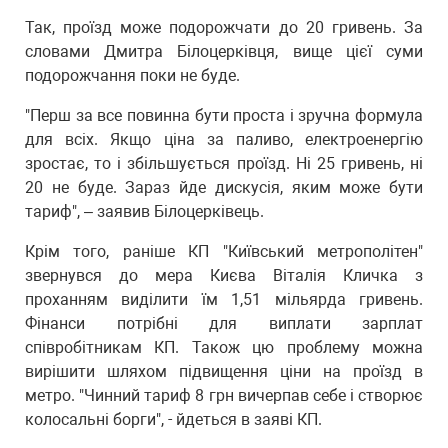
Так, проїзд може подорожчати до 20 гривень. За
словами Дмитра Білоцерківця, вище цієї суми
подорожчання поки не буде.
"Перш за все повинна бути проста і зручна формула
для всіх. Якщо ціна за паливо, електроенергію
зростає, то і збільшується проїзд. Ні 25 гривень, ні
20 не буде. Зараз йде дискусія, яким може бути
тариф", – заявив Білоцерківець.
Крім того, раніше КП "Київський метрополітен"
звернувся до мера Києва Віталія Кличка з
проханням виділити їм 1,51 мільярда гривень.
Фінанси потрібні для виплати зарплат
співробітникам КП. Також цю проблему можна
вирішити шляхом підвищення ціни на проїзд в
метро. "Чинний тариф 8 грн вичерпав себе і створює
колосальні борги", - йдеться в заяві КП.