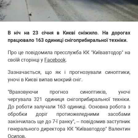
В ніч на 23 січня в Києві сніжило. На дорогах
працювало 163 одиниці снігоприбиральної техніки.
Про це повідомила пресслужба КК "Київавтодор" на
своїй сторінці у
Facebook
.
Зазначається, що як і прогнозували синоптики,
уночі в Києві випав мокрий сніг.
"Враховуючи прогноз синоптиків, уночі
чергувала 321 одиниця снігоприбиральної техніки.
До роботи залучали 163 одиниці. Основна робота з
обробки доріг протиожеледними засобами
закінчилась ще до 7-ї ранку", – повідомив заступник
генерального директора КК "Київавтодор" Валентин
Осипов.