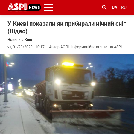
UA
RU
У Києві показали як прибирали нічний сніг
(Відео)
Новини
»
Київ
чт, 01/23/2020 - 10:17
Автор:
АСПІ - інформаційне агентство ASPI
#ООС
#боротьба
#ДФС
#Київ
#коронавірус
з
корупцією