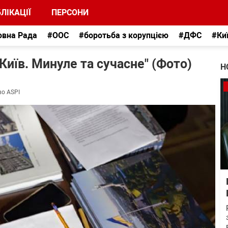
ЛІКАЦІЇ
ПЕРСОНИ
овна Рада
#ООС
#боротьба з корупцією
#ДФС
#Ки
Київ. Минуле та сучасне" (Фото)
Н
во ASPI