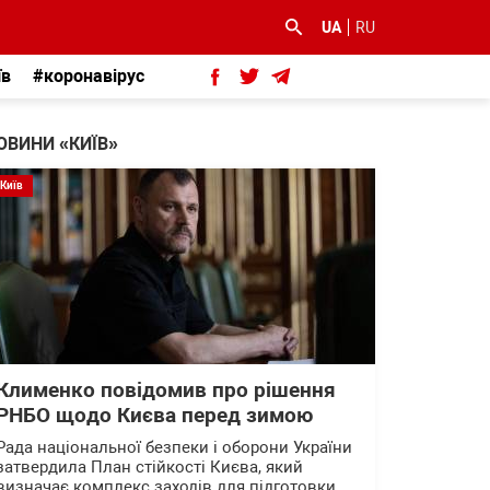
UA
RU
їв
#коронавірус
ОВИНИ «КИЇВ»
Київ
Клименко повідомив про рішення
РНБО щодо Києва перед зимою
Рада національної безпеки і оборони України
затвердила План стійкості Києва, який
визначає комплекс заходів для підготовки