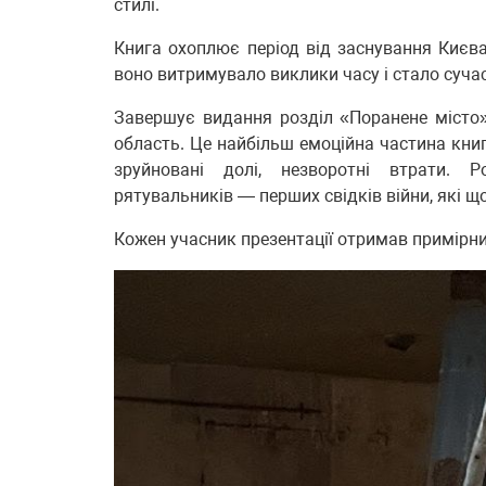
стилі.
Книга охоплює період від заснування Києва
воно витримувало виклики часу і стало суча
Завершує видання розділ «Поранене місто»
область. Це найбільш емоційна частина книг
зруйновані долі, незворотні втрати. 
рятувальників — перших свідків війни, які 
Кожен учасник презентації отримав примірни