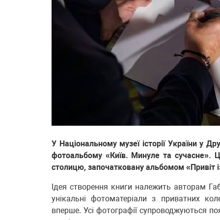
У Національному музеї історії України у Дру
фотоальбому «Київ. Минуле та сучасне». 
столицю, започатковану альбомом «Привіт із
Ідея створення книги належить авторам Габ
унікальні фотоматеріали з приватних коле
вперше. Усі фотографії супроводжуються п