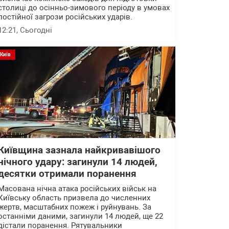
столиці до осінньо-зимового періоду в умовах
постійної загрози російських ударів.
12:21
, Сьогодні
Київ
Київщина зазнала найкривавішого
нічного удару: загинули 14 людей,
десятки отримали поранення
Масована нічна атака російських військ на
Київську область призвела до численних
жертв, масштабних пожеж і руйнувань. За
останніми даними, загинули 14 людей, ще 22
дістали поранення. Рятувальники