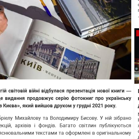
гій світовій війні відбулася презентація нової книги —
Це видання продовжує серію фотокниг про українську
 Києва», який вийшов друком у грудні 2021 року.
ріелу Михайлову та Володимиру Бисову. У ній зібрано
кцій, архівів і фондів. Багато світлин публікуються
ояснювальними текстами та оформлені в оригінальному