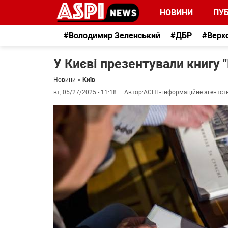
НОВИНИ
ПУБ
#Володимир Зеленський
#ДБР
#Верх
У Києві презентували книгу "
Новини
»
Київ
вт, 05/27/2025 - 11:18
Автор:
АСПІ - інформаційне агентст