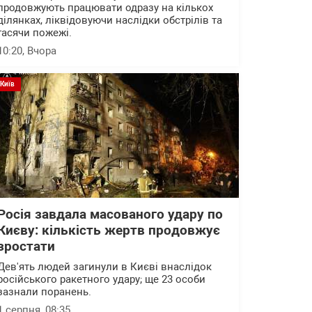
продовжують працювати одразу на кількох
ділянках, ліквідовуючи наслідки обстрілів та
гасячи пожежі.
10:20
, Вчора
Київ
Росія завдала масованого удару по
Києву: кількість жертв продовжує
зростати
Дев'ять людей загинули в Києві внаслідок
російського ракетного удару; ще 23 особи
зазнали поранень.
1 серпня, 08:35