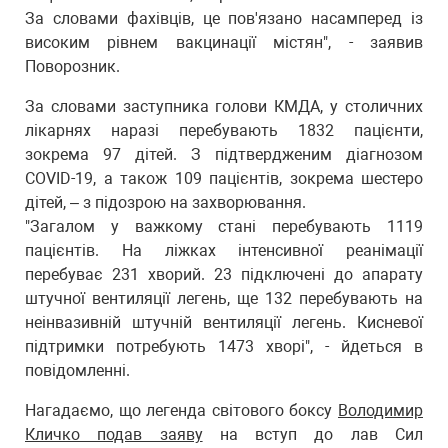
За словами фахівців, це пов'язано насамперед із
високим рівнем вакцинації містян", - заявив
Поворозник.
За словами заступника голови КМДА, у столичних
лікарнях наразі перебувають 1832 пацієнти,
зокрема 97 дітей. З підтвердженим діагнозом
COVID-19, а також 109 пацієнтів, зокрема шестеро
дітей, – з підозрою на захворювання.
"Загалом у важкому стані перебувають 1119
пацієнтів. На ліжках інтенсивної реанімації
перебуває 231 хворий. 23 підключені до апарату
штучної вентиляції легень, ще 132 перебувають на
неінвазивній штучній вентиляції легень. Кисневої
підтримки потребують 1473 хворі", - йдеться в
повідомленні.
Нагадаємо, що легенда світового боксу
Володимир
Кличко подав заяву
на вступ до лав Сил