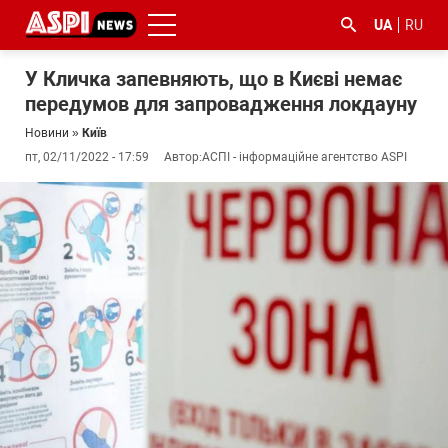
UA
RU
У Кличка запевняють, що в Києві немає
передумов для запровадження локдауну
Новини
»
Київ
пт, 02/11/2022 - 17:59
Автор:
АСПІ - інформаційне агентство ASPI
#ООС
#боротьба
#ДФС
#Київ
#коронавірус
з
корупцією