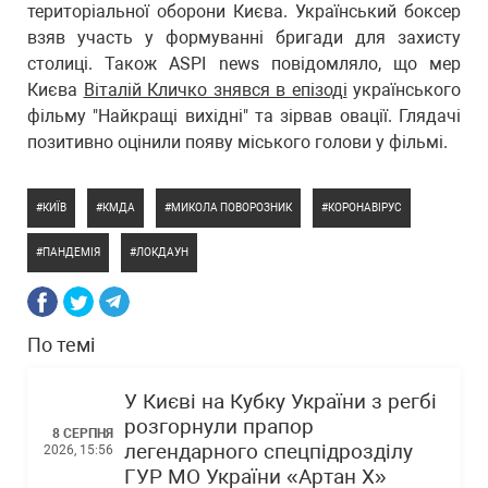
територіальної оборони Києва. Український боксер
взяв участь у формуванні бригади для захисту
столиці. Також ASPI news повідомляло, що мер
Києва
Віталій Кличко знявся в епізоді
українського
фільму "Найкращі вихідні" та зірвав овації. Глядачі
позитивно оцінили появу міського голови у фільмі.
КИЇВ
КМДА
МИКОЛА ПОВОРОЗНИК
КОРОНАВІРУС
ПАНДЕМІЯ
ЛОКДАУН
По темі
У Києві на Кубку України з регбі
розгорнули прапор
8 СЕРПНЯ
легендарного спецпідрозділу
2026, 15:56
ГУР МО України «Артан Х»