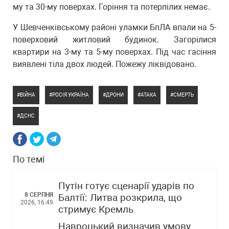
му та 30-му поверхах. Горіння та потерпілих немає.
У Шевченківському районі уламки БпЛА впали на 5-
поверховий житловий будинок. Загорілися
квартири на 3-му та 5-му поверхах. Під час гасіння
виявлені тіла двох людей. Пожежу ліквідовано.
ВІЙНА
РОСІЯ УКРАЇНА
ДРОНИ
АТАКА
СМЕРТЬ
ДСНС
По темі
Путін готує сценарії ударів по
8 СЕРПНЯ
Балтії: Литва розкрила, що
2026, 16:49
стримує Кремль
Навроцький визначив умову