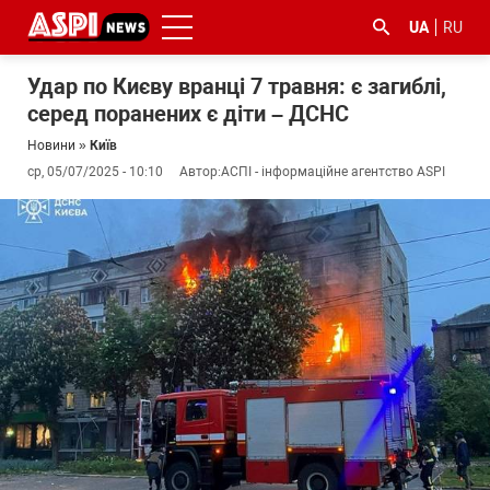
UA
RU
Удар по Києву вранці 7 травня: є загиблі,
серед поранених є діти – ДСНС
Новини
»
Київ
ср, 05/07/2025 - 10:10
Автор:
АСПІ - інформаційне агентство ASPI
#ООС
#боротьба
#ДФС
#Київ
#коронавірус
з
корупцією