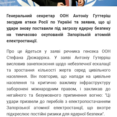
Генеральний секретар ООН Антоніу Гуттеріш
засудив атаки Росії по Україні та заявив, що ці
удари знову поставили під загрозу ядерну безпеку
на тимчасово окупованій Запорізькій атомній
електростанції.
Про це йдеться у заяві речника генсека ООН
Стефана Дюжарріка. У заяві Антоніу Гутерріш
висловив занепокоєння щодо небезпечної ескалації
та зростання кількості жертв серед цивільного
населення. Він повторив, що напади на цивільне
населення та критично важливу інфраструктуру
заборонені міжнародним правом, і закликав до
негайного та безумовного припинення вогню: "Ці
удари призвели до перебоїв з електропостачанням
Запорізької атомної електростанції, що вкотре
підкреслює постійні ризики для ядерної безпеки".