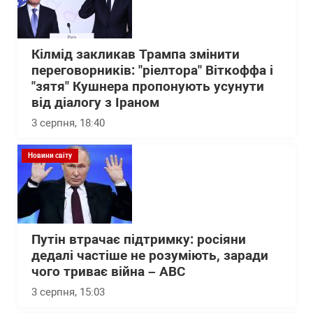
Кілмід закликав Трампа змінити
переговорників: "ріелтора" Віткоффа і
"зятя" Кушнера пропонують усунути
від діалогу з Іраном
3 серпня, 18:40
Новини світу
Путін втрачає підтримку: росіяни
дедалі частіше не розуміють, заради
чого триває війна – АВС
3 серпня, 15:03