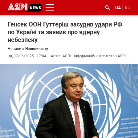
UA
RU
Генсек ООН Гуттеріш засудив удари РФ
по Україні та заявив про ядерну
небезпеку
Новини
»
Новини світу
нд, 07/06/2025 - 17:04
Автор:
АСПІ - інформаційне агентство ASPI
#ООС
#боротьба
#ДФС
#Київ
#коронавірус
з
корупцією