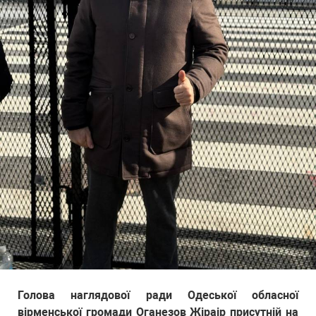
Голова наглядової ради Одеської обласної
вірменської громади Оганезов Жіраір присутній на