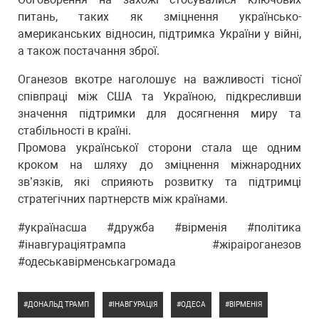
питань, таких як зміцнення українсько-
американських відносин, підтримка України у війні,
а також постачання зброї.
Оганезов вкотре наголошує на важливості тісної
співпраці між США та Україною, підкресливши
значення підтримки для досягнення миру та
стабільності в країні.
Промова української сторони стала ще одним
кроком на шляху до зміцнення міжнародних
зв’язків, які сприяють розвитку та підтримці
стратегічних партнерств між країнами.
#українасша #дружба #вірменія #політика
#інавгураціятрампа #жіраіроганезов
#одеськавірменськагромада
ДОНАЛЬД ТРАМП
ІНАВГУРАЦІЯ
ОДЕСА
ВІРМЕНІЯ