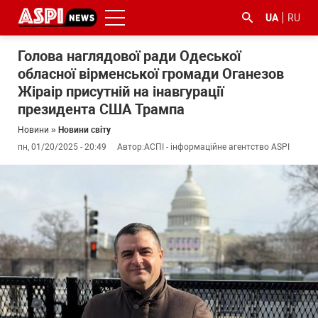
UA
RU
Голова наглядової ради Одеської
обласної вірменської громади Оганезов
Жіраір присутній на інавгурації
президента США Трампа
Новини
»
Новини світу
пн, 01/20/2025 - 20:49
Автор:
АСПІ - інформаційне агентство ASPI
#ООС
#боротьба
#ДФС
#Київ
#коронавірус
з
корупцією