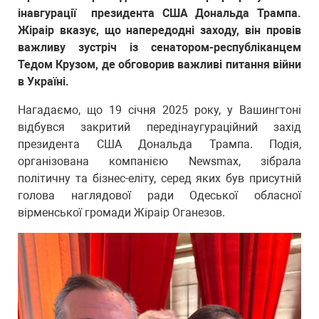
інавгурації президента США Дональда Трампа.
Жіраір вказує, що напередодні заходу, він провів
важливу зустріч із сенатором-республіканцем
Тедом Крузом, де обговорив важливі питання війни
в Україні.
Нагадаємо, що 19 січня 2025 року, у Вашингтоні
відбувся закритий передінаугураційний захід
президента США Дональда Трампа. Подія,
організована компанією Newsmax, зібрала
політичну та бізнес-еліту, серед яких був присутній
голова наглядової ради Одеської обласної
вірменської громади Жіраір Оганезов.