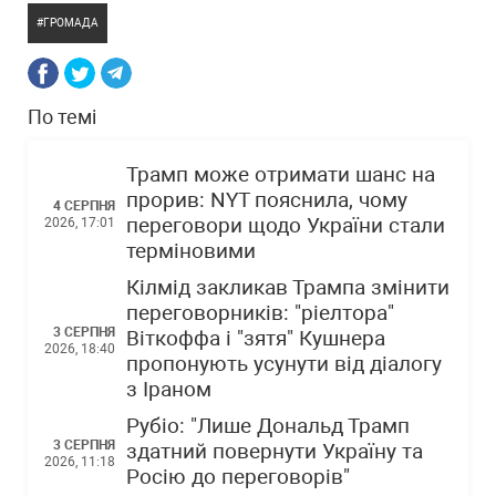
ГРОМАДА
По темі
Трамп може отримати шанс на
прорив: NYT пояснила, чому
4 СЕРПНЯ
переговори щодо України стали
2026, 17:01
терміновими
Кілмід закликав Трампа змінити
переговорників: "ріелтора"
3 СЕРПНЯ
Віткоффа і "зятя" Кушнера
2026, 18:40
пропонують усунути від діалогу
з Іраном
Рубіо: "Лише Дональд Трамп
3 СЕРПНЯ
здатний повернути Україну та
2026, 11:18
Росію до переговорів"