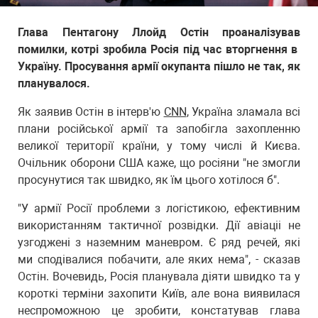
Глава Пентагону Ллойд Остін проаналізував
помилки, котрі зробила Росія під час вторгнення в
Україну. Просування армії окупанта пішло не так, як
планувалося.
Як заявив Остін в інтерв'ю
CNN
, Україна зламала всі
плани російської армії та запобігла захопленню
великої території країни, у тому числі й Києва.
Очільник оборони США каже, що росіяни "не змогли
просунутися так швидко, як їм цього хотілося б".
"У армії Росії проблеми з логістикою, ефективним
використанням тактичної розвідки. Дії авіаціі не
узгоджені з наземним маневром. Є ряд речей, які
ми сподівалися побачити, але яких нема", - сказав
Остін. Вочевидь, Росія планувала діяти швидко та у
короткі терміни захопити Київ, але вона виявилася
неспроможною це зробити, констатував глава