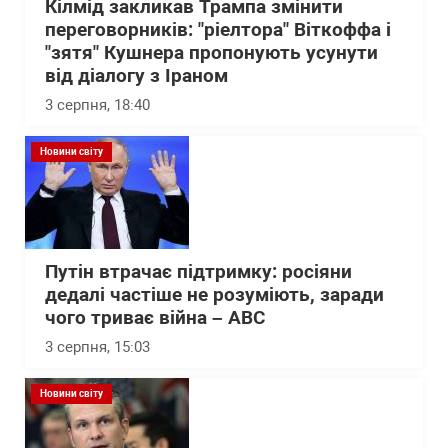
Кілмід закликав Трампа змінити
переговорників: "ріелтора" Віткоффа і
"зятя" Кушнера пропонують усунути
від діалогу з Іраном
3 серпня, 18:40
Новини світу
Путін втрачає підтримку: росіяни
дедалі частіше не розуміють, заради
чого триває війна – АВС
3 серпня, 15:03
Новини світу