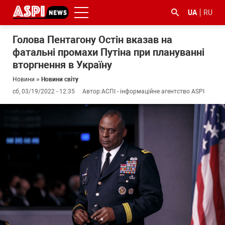
UA
RU
Голова Пентагону Остін вказав на
фатальні промахи Путіна при плануванні
вторгнення в Україну
Новини
»
Новини світу
сб, 03/19/2022 - 12:35
Автор:
АСПІ - інформаційне агентство ASPI
#ООС
#боротьба
#ДФС
#Київ
#коронавірус
з
корупцією