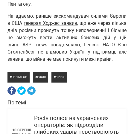
Пентагону.
Нагадаємо, раніше екскомандувач силами Європи
в США
генерал Ходжес заявив
, що вже через кілька
днів росіяни пройдуть точку неповерненні і більше
не зможуть вести активних бойових дій у цій
війні. ASPI news повідомляло,
Генсек НАТО Єнс
Столтенберг не відмовив Україні у підтримці
, але
заявив, що війна не має покинути межі країни.
ПЕНТАГОН
РОСІЯ
ВІЙНА
По темі
Росія полює на українських
операторів: як підрозділи
10 СЕРПНЯ
глибоких ударів перетворюють