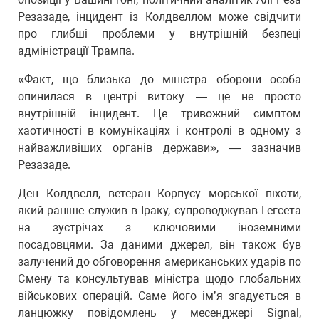
Резазаде, інцидент із Колдвеллом може свідчити
про глибші проблеми у внутрішній безпеці
адміністрації Трампа.
«Факт, що близька до міністра оборони особа
опинилася в центрі витоку — це не просто
внутрішній інцидент. Це тривожний симптом
хаотичності в комунікаціях і контролі в одному з
найважливіших органів держави», — зазначив
Резазаде.
Ден Колдвелл, ветеран Корпусу морської піхоти,
який раніше служив в Іраку, супроводжував Гегсета
на зустрічах з ключовими іноземними
посадовцями. За даними джерел, він також був
залучений до обговорення американських ударів по
Ємену та консультував міністра щодо глобальних
військових операцій. Саме його ім’я згадується в
ланцюжку повідомлень у месенджері Signal,