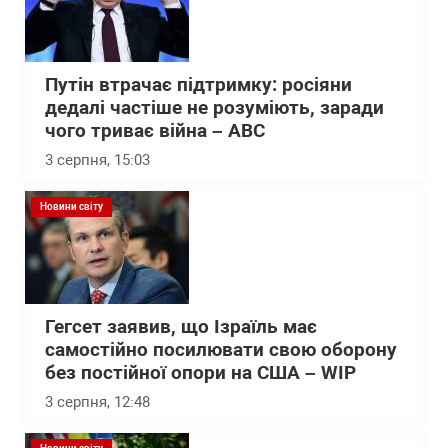
Путін втрачає підтримку: росіяни
дедалі частіше не розуміють, заради
чого триває війна – АВС
3 серпня, 15:03
Новини світу
Гегсет заявив, що Ізраїль має
самостійно посилювати свою оборону
без постійної опори на США – WІP
3 серпня, 12:48