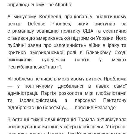
оприлюдненому The Atlantic.
У минулому Колдвелл працював у аналітичному
центрі Defense Priorities, який виступав за
стриманішу зовнішню політику США та скептично
ставився до американської підтримки України. Його
публічні заяви про «злочинність» війни в Іраку та
критика американської ролі в Близькому Сході
викликали суперечки навіть у межах
Республіканської партії.
«Проблема не лише в можливому витоку. Проблема
— у політичному дисбалансі в лавах самої
адміністрації. Партія розколота між глобалістами
та ізоляціоністами, а персонал Пентагону
відображає цю боротьбу», — пояснив Резазаде.
В останні тижні адміністрація Трампа активізувала
розслідування витоків у сфері нацбезпеки. У березні
керівник апарату Гегсета Джо Каспер ініціював нову