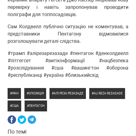
перевірку і навіть запропонував проводити
поліграфи для топпосадовців.
Сам Колдвелл публічно ситуацію не коментував, а
представники Пентагону відмовилися
розголошувати деталі слідства.
#трамп #алірезарезазаде #пентагон #денколдвелл
#пітгегсет #витікінформації #нацбезпека
#розслідування #сша #вашингтон #оборона
#республіканці #україна #близькийсхід
ІРАН
ОПОЗИЦІЯ
АЛІ РЕЗА РЕЗАЗАДЕ
ALI REZA REZADADE
США
ПЕНТАГОН
По темі