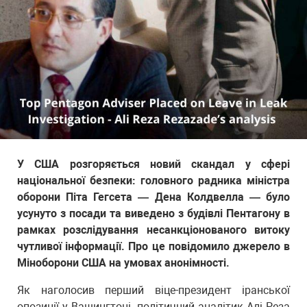
У США розгоряється новий скандал у сфері
національної безпеки: головного радника міністра
оборони Піта Гегсета — Дена Колдвелла — було
усунуто з посади та виведено з будівлі Пентагону в
рамках розслідування несанкціонованого витоку
чутливої інформації. Про це повідомило джерело в
Міноборони США на умовах анонімності.
Як наголосив перший віце-президент іранської
опозиції у Вашингтоні, політичний аналітик Алі Реза