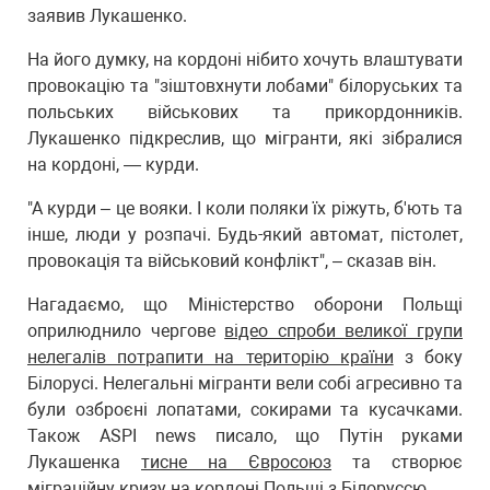
заявив Лукашенко.
На його думку, на кордоні нібито хочуть влаштувати
провокацію та "зіштовхнути лобами" білоруських та
польських військових та прикордонників.
Лукашенко підкреслив, що мігранти, які зібралися
на кордоні, — курди.
"А курди – це вояки. І коли поляки їх ріжуть, б'ють та
інше, люди у розпачі. Будь-який автомат, пістолет,
провокація та військовий конфлікт", – сказав він.
Нагадаємо, що Міністерство оборони Польщі
оприлюднило чергове
відео спроби великої групи
нелегалів потрапити на територію країни
з боку
Білорусі. Нелегальні мігранти вели собі агресивно та
були озброєні лопатами, сокирами та кусачками.
Також ASPI news писало, що Путін руками
Лукашенка
тисне на Євросоюз
та створює
міграційну кризу на кордоні Польщі з Білоруссю.