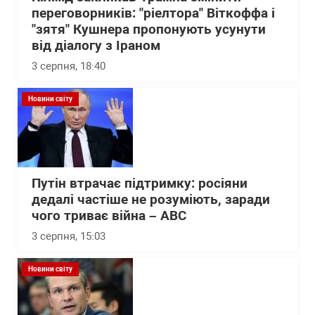
переговорників: "ріелтора" Віткоффа і
"зятя" Кушнера пропонують усунути
від діалогу з Іраном
3 серпня, 18:40
Новини світу
Путін втрачає підтримку: росіяни
дедалі частіше не розуміють, заради
чого триває війна – АВС
3 серпня, 15:03
Новини світу