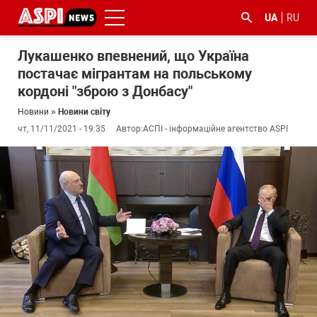
UA
RU
Лукашенко впевнений, що Україна
постачає мігрантам на польському
кордоні "зброю з Донбасу"
Новини
»
Новини світу
чт, 11/11/2021 - 19:35
Автор:
АСПІ - інформаційне агентство ASPI
#ООС
#боротьба
#ДФС
#Київ
#коронавірус
з
корупцією