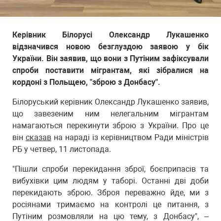
Керівник Білорусі Олександр Лукашенко
відзначився новою безглуздою заявою у бік
України. Він заявив, що вони з Путіним зафіксували
спроби поставити мігрантам, які зібралися на
кордоні з Польщею, "зброю з Донбасу".
Білоруський керівник Олександр Лукашенко заявив,
що завезеним ним нелегальним мігрантам
намагаються перекинути зброю з України. Про це
він
сказав
на нараді із керівництвом Ради міністрів
РБ у четвер, 11 листопада.
"Пішли спроби перекидання зброї, боєприпасів та
вибухівки цим людям у таборі. Останні дві доби
перекидають зброю. Зброя переважно йде, ми з
росіянами тримаємо на контролі це питання, з
Путіним розмовляли на цю тему, з Донбасу", –