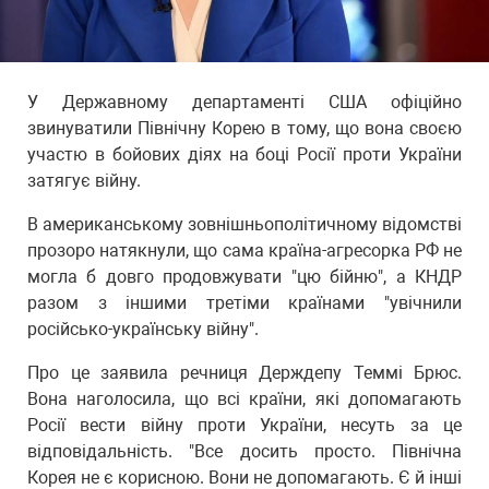
У Державному департаменті США офіційно
звинуватили Північну Корею в тому, що вона своєю
участю в бойових діях на боці Росії проти України
затягує війну.
В американському зовнішньополітичному відомстві
прозоро натякнули, що сама країна-агресорка РФ не
могла б довго продовжувати "цю бійню", а КНДР
разом з іншими третіми країнами "увічнили
російсько-українську війну".
Про це заявила речниця Держдепу Теммі Брюс.
Вона наголосила, що всі країни, які допомагають
Росії вести війну проти України, несуть за це
відповідальність. "Все досить просто. Північна
Корея не є корисною. Вони не допомагають. Є й інші