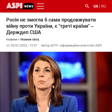
UA
RU
Росія не змогла б сама продовжувати
війну проти України, є "треті країни" –
Держдеп США
Новини
»
Новини світу
чт, 05/01/2025 - 15:57
Автор:
АСПІ - інформаційне агентство ASPI
#ООС
#боротьба
#ДФС
#Київ
#коронавірус
з
корупцією