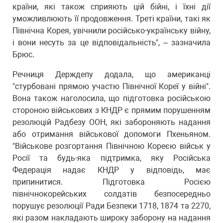
країни, які також сприяють цій бійні, і їхні дії
уможливлюють її продовження. Треті країни, такі як
Північна Корея, увічнили російсько-українську війну,
і вони несуть за це відповідальність", – зазначила
Брюс.
Речниця Держдепу додала, що американці
"стурбовані прямою участю Північної Кореї у війні".
Вона також наголосила, що підготовка російською
стороною військових з КНДР є прямим порушенням
резолюцій Радбезу ООН, які забороняють надання
або отримання військової допомоги Пхеньяном.
"Військове розгортання Північною Кореєю військ у
Росії та будь-яка підтримка, яку Російська
Федерація надає КНДР у відповідь, має
припинитися. Підготовка Росією
північнокорейських солдатів безпосередньо
порушує резолюції Ради Безпеки 1718, 1874 та 2270,
які разом накладають широку заборону на надання