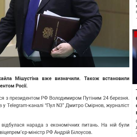
хайла Мішустіна вже визначили. Також встановили
ентом Росії.
вся з президентом РФ Володимиром Путіним 24 березня.
ив у Telegram-каналі “Пул N3” Дмитро Смірнов, журналіст
 відбулася нарада з економічних питань. На ній були
віцепрем’єр-міністр РФ Андрій Білоусов.