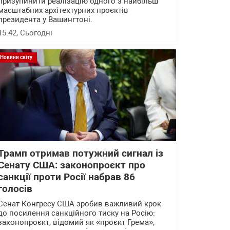
призупинити реалізацію одного з найбільш
масштабних архітектурних проєктів
президента у Вашингтоні.
15:42
, Сьогодні
Новини світу
Трамп отримав потужний сигнал із
Сенату США: законопроєкт про
санкції проти Росії набрав 86
голосів
Сенат Конгресу США зробив важливий крок
до посилення санкційного тиску на Росію:
законопроєкт, відомий як «проєкт Грема»,