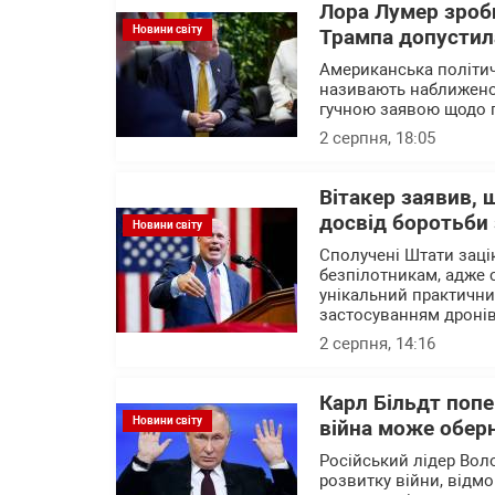
Лора Лумер зроби
Новини світу
Трампа допустила
Американська політич
називають наближено
гучною заявою щодо п
2 серпня, 18:05
Вітакер заявив,
досвід боротьби
Новини світу
Сполучені Штати зацік
безпілотникам, адже с
унікальний практични
застосуванням дроні
2 серпня, 14:16
Карл Більдт попе
Новини світу
війна може обер
Російський лідер Вол
розвитку війни, відм