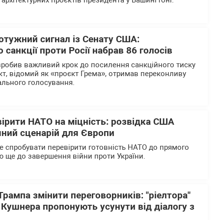
архітектурних проєктів президента у Вашингтоні.
отужний сигнал із Сенату США:
 санкції проти Росії набрав 86 голосів
зробив важливий крок до посилення санкційного тиску
кт, відомий як «проєкт Грема», отримав переконливу
нального голосування.
ірити НАТО на міцність: розвідка США
чний сценарій для Європи
 спробувати перевірити готовність НАТО до прямого
ю ще до завершення війни проти України.
Трампа змінити переговорників: "ріелтора"
" Кушнера пропонують усунути від діалогу з