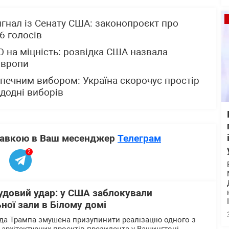
гнал із Сенату США: законопроєкт про
86 голосів
 на міцність: розвідка США назвала
Європи
печним вибором: Україна скорочує простір
додні виборів
ставкою в Ваш месенджер
Телеграм
2
удовий удар: у США заблокували
ної зали в Білому домі
да Трампа змушена призупинити реалізацію одного з