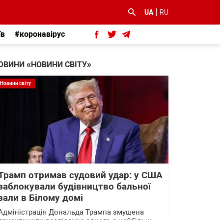
UA
RU
їв
#коронавірус
ОВИНИ «НОВИНИ СВІТУ»
Новини світу
Трамп отримав судовий удар: у США
заблокували будівництво бальної
зали в Білому домі
Адміністрація Дональда Трампа змушена