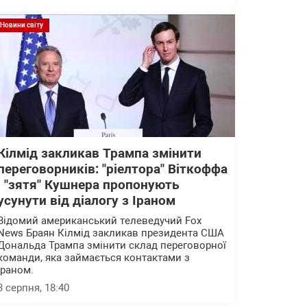
Новини світу
Кілмід закликав Трампа змінити
переговорників: "ріелтора" Віткоффа
і "зятя" Кушнера пропонують
усунути від діалогу з Іраном
Відомий американський телеведучий Fox
News Браян Кілмід закликав президента США
Дональда Трампа змінити склад переговорної
команди, яка займається контактами з
Іраном.
3 серпня, 18:40