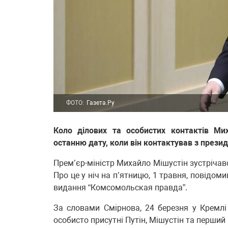
ФОТО:
Газета.Ру
Коло ділових та особистих контактів Ми
останню дату, коли він контактував з презид
Прем’єр-міністр Михайло Мішустін зустріча
Про це у ніч на п’ятницю, 1 травня, повідом
видання “Комсомольская правда”.
За словами Смірнова, 24 березня у Кремлі
особисто присутні Путін, Мішустін та перший 