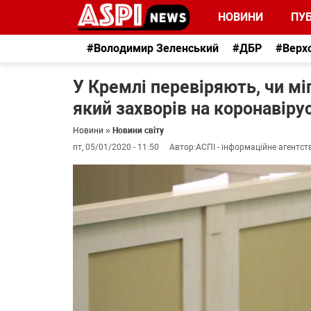
НОВИНИ
ПУБ
#Володимир Зеленський
#ДБР
#Верх
У Кремлі перевіряють, чи мі
який захворів на коронавірус
Новини
»
Новини світу
пт, 05/01/2020 - 11:50
Автор:
АСПІ - інформаційне агентст