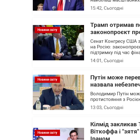
найбільш масштабних 
15:42
, Сьогодні
Трамп отримав п
Новини світу
законопроєкт про
Сенат Конгресу США 
на Росію: законопроє
підтримку під час фі
14:01
, Сьогодні
Путін може перев
Новини світу
назвала небезпе
Володимир Путін може
протистояння з Росіє
13:03
, Сьогодні
Кілмід закликав 
Віткоффа і "зятя
Новини світу
Іраном