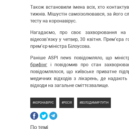
Також встановили імена всіх, хто контакту
тижнів. Мішустін самоізолювався, за його с
тесту на коронавірус.
Нагадаємо, про своє захворювання на C
відеозв’язку у четвер, 30 квітня. Прем’єра г
прем’єр-міністра Білоусова.
Раніше ASPI news повідомляло, що мініст
брифінг
і повідомив про стан захворюван
повідомлялося, що київське приватне під
медичних відходів з лікарень, де надають
відходи на загальне сміттєзвалище.
КОРОНАВІРУС
РОСІЯ
ВОЛОДИМИР ПУТІН
По темі