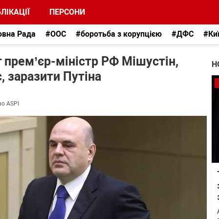
ЛІКАЦІЇ
ПЕРСОНИ
овна Рада
#ООС
#боротьба з корупцією
#ДФС
#Ки
г прем’єр-міністр РФ Мішустін,
Н
, заразити Путіна
во ASPI