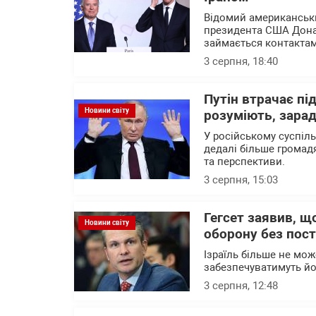
Відомий американськи
президента США Дона
займається контактам
3 серпня, 18:40
Путін втрачає пі
Новини світу
розуміють, зарад
У російському суспіл
дедалі більше громад
та перспективи.
3 серпня, 15:03
Гегсет заявив, щ
Новини світу
оборону без пост
Ізраїль більше не мож
забезпечуватимуть йо
3 серпня, 12:48