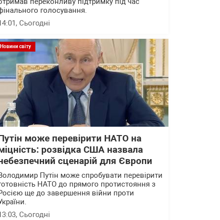
отримав переконливу підтримку під час
фінального голосування.
14:01
, Сьогодні
Новини світу
Путін може перевірити НАТО на
міцність: розвідка США назвала
небезпечний сценарій для Європи
Володимир Путін може спробувати перевірити
готовність НАТО до прямого протистояння з
Росією ще до завершення війни проти
України.
13:03
, Сьогодні