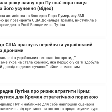
ла різку заяву про Путіна: соратниця
 його усунення (Відео)
на активістка та блогерка Лора Лумер, яку ЗМІ
ю до президента США Дональда Трампа, виступила з
резидента Росії Володимира Путіна.
 що США прагнуть перейняти український
 з дронами
авлені в українських технологіях протидії
аме Україна стала країною, яка першою у світі здобула
й досвід ведення сучасної війни із масовим
в.
редив Путіна про ризик втратити Крим:
нутися для Кремля стратегічною поразкою
одимир Путін наближає для себе найгірший сценарій
овляючись від припинення вогню та продовжуючи курс