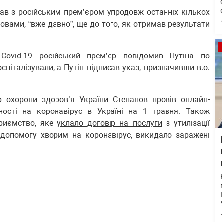
вав з російським прем’єром упродовж останніх кількох
ловами, “вже давно”, ще до того, як отримав результати
ovid-19 російський прем’єр повідомив Путіна по
оспіталізували, а Путін підписав указ, призначивши в.о.
р охорони здоров’я України Степанов
провів онлайн-
ості на коронавірус в Україні на 1 травня. Також
приємство, яке
уклало договір на послуги
з утилізації
 допомогу хворим на коронавірус, викидало заражені