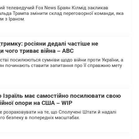
й телеведучий Fox News Браян Кілмід закликав
льда Трампа змінити склад переговорної команди, яка
и з Іраном.
дтримку: росіяни дедалі частіше не
и чого триває війна – АВС
ьстві посилюються сумніви щодо війни проти України, а
ян починають ставити запитання про її справжню мету
о Ізраїль має самостійно посилювати свою
ійної опори на США – WІP
е розраховувати на те, що Сполучені Штати й надалі
го безпеку в попередніх масштабах.