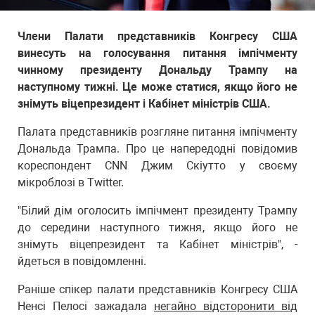
Члени Палати представників Конгресу США
винесуть на голосування питання імпічменту
чинному президенту Дональду Трампу на
наступному тижні. Це може статися, якщо його не
знімуть віцепрезидент і Кабінет міністрів США.
Палата представників розгляне питання імпічменту
Дональда Трампа. Про це напередодні повідомив
кореспондент CNN Джим Скіутто у своєму
мікроблозі в Twitter.
"Білий дім оголосить імпічмент президенту Трампу
до середини наступного тижня, якщо його не
знімуть віцепрезидент та Кабінет міністрів", -
йдеться в повідомленні.
Раніше спікер палати представників Конгресу США
Ненсі Пелосі зажадала
негайно відсторонити від