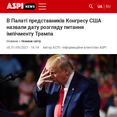
UA
RU
В Палаті представників Конгресу США
назвали дату розгляду питання
імпічменту Трампа
Новини
»
Новини світу
сб, 01/09/2021 - 16:14
Автор:
АСПІ - інформаційне агентство ASPI
#ООС
#боротьба
#ДФС
#Київ
#коронавірус
з
корупцією