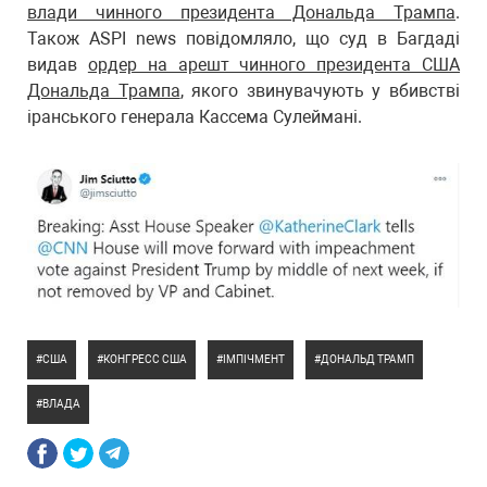
влади чинного президента Дональда Трампа
.
Також ASPI news повідомляло, що суд в Багдаді
видав
ордер на арешт чинного президента США
Дональда Трампа
, якого звинувачують у вбивстві
іранського генерала Кассема Сулеймані.
США
КОНГРЕСС США
ІМПІЧМЕНТ
ДОНАЛЬД ТРАМП
ВЛАДА