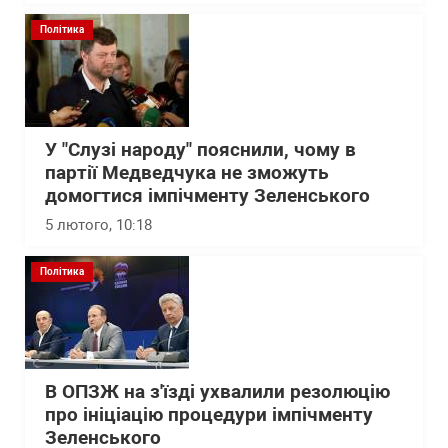
Політика
У "Слузі народу" пояснили, чому в
партії Медведчука не зможуть
домогтися імпічменту Зеленського
5 лютого, 10:18
Політика
В ОПЗЖ на з'їзді ухвалили резолюцію
про ініціацію процедури імпічменту
Зеленського