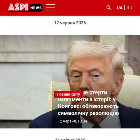
UA
RU
12 червня 2026
#ООС
#боротьба
#ДФС
#Київ
#коронавірус
з
корупцією
Трамп хоче стерти
Новини світу
імпічменти з історії: у
Конгресі обговорюють
символічну резолюцію
12 червня, 10:34