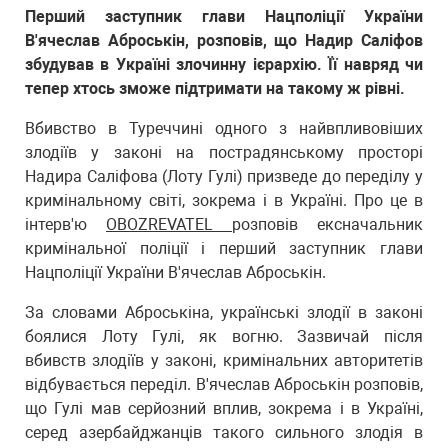
Перший заступник глави Нацполіції України
В'ячеслав Аброськін, розповів, що Надир Саліфов
збудував в Україні злочинну ієрархію. Її навряд чи
тепер хтось зможе підтримати на такому ж рівні.
Вбивство в Туреччині одного з найвпливовіших
злодіїв у законі на пострадянському просторі
Надира Саліфова (Лоту Гулі) призведе до переділу у
кримінальному світі, зокрема і в Україні. Про це в
інтерв'ю
OBOZREVATEL
розповів ексначальник
кримінальної поліції і перший заступник глави
Нацполіції України В'ячеслав Аброськін.
За словами Аброськіна, українські злодії в законі
боялися Лоту Гулі, як вогню. Зазвичай після
вбивств злодіїв у законі, кримінальних авторитетів
відбувається переділ. В'ячеслав Аброськін розповів,
що Гулі мав серйозний вплив, зокрема і в Україні,
серед азербайджанців такого сильного злодія в