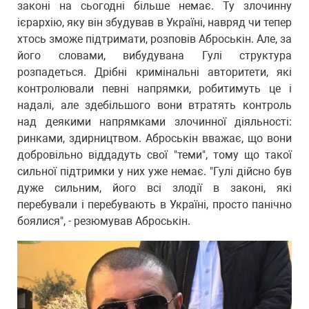
законі на сьогодні більше немає. Ту злочинну
ієрархію, яку він збудував в Україні, навряд чи тепер
хтось зможе підтримати, розповів Аброськін. Але, за
його словами, вибудувана Гулі структура
розпадеться. Дрібні кримінальні авторитети, які
контролювали певні напрямки, робитимуть це і
надалі, але здебільшого вони втратять контроль
над деякими напрямками злочинної діяльності:
ринками, здирництвом. Аброськін вважає, що вони
добровільно віддадуть свої "теми", тому що такої
сильної підтримки у них уже немає. "Гулі дійсно був
дуже сильним, його всі злодії в законі, які
перебували і перебувають в Україні, просто панічно
боялися", - резюмував Аброськін.