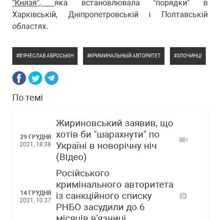
"Князя",
яка встановлювала "порядки" в
Харківській, Дніпропетровській і Полтавській
областях.
В’ЯЧЕСЛАВ АБРОСЬКІН
КРИМИНАЛЬНЫЙ АВТОРИТЕТ
ЗЛОЧИНЦІ
По темі
Жириновський заявив, що
хотів би "шарахнути" по
29 ГРУДНЯ
Україні в новорічну ніч
2021, 18:38
(Відео)
Російського
кримінального авторитета
14 ГРУДНЯ
із санкційного списку
2021, 10:37
РНБО засудили до 6
місяців в'язниці