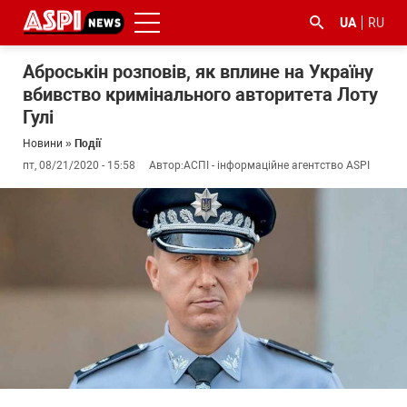
UA
RU
Аброськін розповів, як вплине на Україну
вбивство кримінального авторитета Лоту
Гулі
Новини
»
Події
пт, 08/21/2020 - 15:58
Автор:
АСПІ - інформаційне агентство ASPI
#ООС
#боротьба
#ДФС
#Київ
#коронавірус
з
корупцією