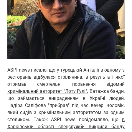
ASPI news писало, що у турецькій Анталії в одному з
ресторанів відбулася стрілянина, в результаті якої
отримав смертельні поранення відомий
кримінальний авторитет "Лоту Гулі".
Ватажка банди,
що займається викраденням в Україні людей,
Надіра Саліфова "прибрав" під час вечері чоловік,
який сидів з кримінальним авторитетом за одним
столиком. Також ASPI news повідомляло, що
в
Харківській області спецслужби викрили банду