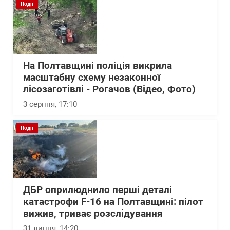
Події
На Полтавщині поліція викрила
масштабну схему незаконної
лісозаготівлі - Рогачов (Відео, Фото)
3 серпня, 17:10
Події
ДБР оприлюднило перші деталі
катастрофи F-16 на Полтавщині: пілот
вижив, триває розслідування
31 липня, 14:20