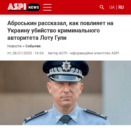
UA
RU
Аброськин рассказал, как повлияет на
Украину убийство криминального
авторитета Лоту Гули
Новости
»
События
пт, 08/21/2020 - 16:04
Автор:
АСПІ - інформаційне агентство ASPI
#ООС
#боротьба
#гфс
#Киев
#коронавірус
з
корупцією