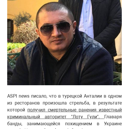
ASPI news писало, что в турецкой Анталии в одном
из ресторанов произошла стрельба, в результате
которой
получил смертельные ранения известный
криминальный авторитет "Лоту Гули".
Главаря
банды, занимающейся похищением в Украине