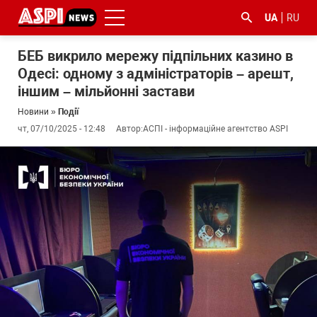
UA
RU
БЕБ викрило мережу підпільних казино в
Одесі: одному з адміністраторів – арешт,
іншим – мільйонні застави
Новини
»
Події
чт, 07/10/2025 - 12:48
Автор:
АСПІ - інформаційне агентство ASPI
#ООС
#боротьба
#ДФС
#Київ
#коронавірус
з
корупцією