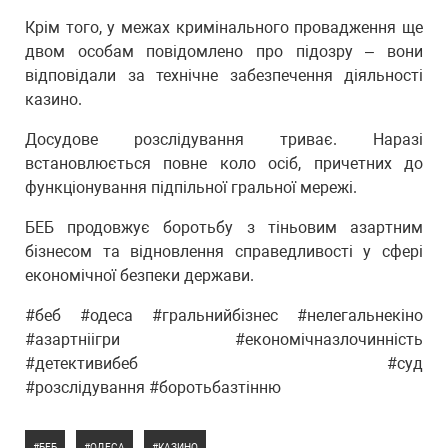
Крім того, у межах кримінального провадження ще
двом особам повідомлено про підозру – вони
відповідали за технічне забезпечення діяльності
казино.
Досудове розслідування триває. Наразі
встановлюється повне коло осіб, причетних до
функціонування підпільної гральної мережі.
БЕБ продовжує боротьбу з тіньовим азартним
бізнесом та відновлення справедливості у сфері
економічної безпеки держави.
#беб #одеса #гральнийбізнес #нелегальнекіно
#азартніігри #економічназлочинність
#детективибеб #суд
#розслідування #боротьбазтінню
БЕБ
ОДЕСА
КАЗИНО