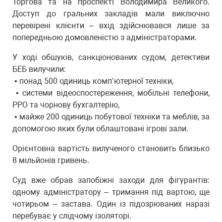
Торгова та на проспекті Володимира Великого.
Доступ до гральних закладів мали виключно
перевірені клієнти – вхід здійснювався лише за
попередньою домовленістю з адміністраторами.
У ході обшуків, санкціонованих судом, детективи
БЕБ вилучили:
• понад 500 одиниць комп’ютерної техніки,
• системи відеоспостереження, мобільні телефони,
РРО та чорнову бухгалтерію,
• майже 200 одиниць побутової техніки та меблів, за
допомогою яких були облаштовані ігрові зали.
Орієнтовна вартість вилученого становить близько
8 мільйонів гривень.
Суд вже обрав запобіжні заходи для фігурантів:
одному адміністратору – тримання під вартою, ще
чотирьом – застава. Один із підозрюваних наразі
перебуває у слідчому ізоляторі.