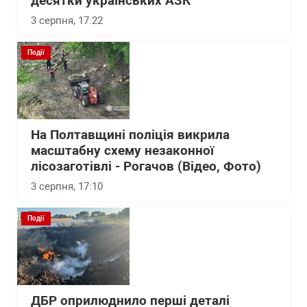
десятки українських АЗК
3 серпня, 17:22
Події
На Полтавщині поліція викрила
масштабну схему незаконної
лісозаготівлі - Рогачов (Відео, Фото)
3 серпня, 17:10
Події
ДБР оприлюднило перші деталі