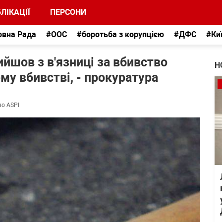
ЛІКАЦІЇ
ПЕРСОНИ
овна Рада
#ООС
#боротьба з корупцією
#ДФС
#Ки
йшов з в'язниці за вбивство
Н
му вбивстві, - прокуратура
во ASPI