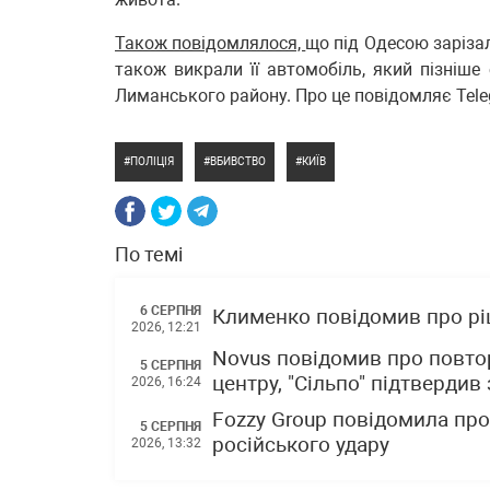
Також повідомлялося,
що під Одесою зарізал
також викрали її автомобіль, який пізніше
Лиманського району. Про це повідомляє Teleg
ПОЛІЦІЯ
ВБИВСТВО
КИЇВ
По темі
6 СЕРПНЯ
Клименко повідомив про р
2026, 12:21
Novus повідомив про повто
5 СЕРПНЯ
центру, "Сільпо" підтвердив
2026, 16:24
Fozzy Group повідомила про 
5 СЕРПНЯ
російського удару
2026, 13:32