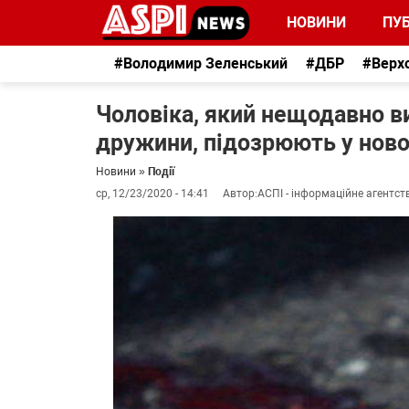
НОВИНИ
ПУБ
#Володимир Зеленський
#ДБР
#Верх
Чоловіка, який нещодавно ви
дружини, підозрюють у ново
Новини
»
Події
ср, 12/23/2020 - 14:41
Автор:
АСПІ - інформаційне агентст