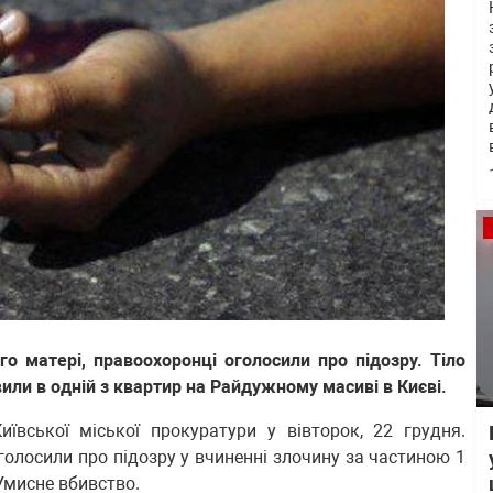
го матері, правоохоронці оголосили про підозру. Тіло
или в одній з квартир на Райдужному масиві в Києві.
ївської міської прокуратури у вівторок, 22 грудня.
голосили про підозру у вчиненні злочину за частиною 1
Умисне вбивство.