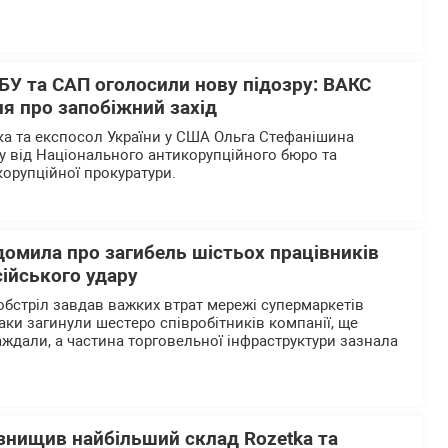
БУ та САП оголосили нову підозру: ВАКС
я про запобіжний захід
а та експосол України у США Ольга Стефанішина
у від Національного антикорупційного бюро та
корупційної прокуратури.
домила про загибель шістьох працівників
сійського удару
обстріл завдав важких втрат мережі супермаркетів
таки загинули шестеро співробітників компанії, ще
ждали, а частина торговельної інфраструктури зазнала
 знищив найбільший склад Rozetka та