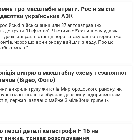
омив про масштабні втрати: Росія за сім
 десятки українських АЗК
 російські війська знищили 37 автозаправних
ь до групи "Нафтогаз". Частина об'єктів після ударів
к деякі заправні станції ворог атакував повторно вже
онтів, через що вони знову вийшли з ладу. Про це
жбі компанії.
оліція викрила масштабну схему незаконної
огачов (Відео, Фото)
ни викрили групу жителів Миргородського району, які
ну лісозаготівлю та збували деревину підприємствам.
тів, державі завдано майже 3 мільйони гривень
 перші деталі катастрофи F-16 на
т вижив, триває розслідування