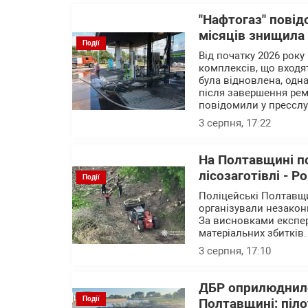
"Нафтогаз" повід
місяців знищила
Події
Від початку 2026 року
комплексів, що входят
була відновлена, одна
після завершення рем
повідомили у пресслу
3 серпня, 17:22
На Полтавщині п
лісозаготівлі - Р
Події
Поліцейські Полтавщи
організували незакон
За висновками експер
матеріальних збитків.
3 серпня, 17:10
ДБР оприлюднило
Події
Полтавщині: піло