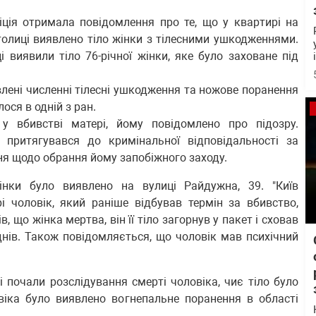
іція отримала повідомлення про те, що у квартирі на
толиці виявлено тіло жінки з тілесними ушкодженнями.
виявили тіло 76-річної жінки, яке було заховане під
явлені численні тілесні ушкодження та ножове поранення
ося в одній з ран.
у вбивстві матері, йому повідомлено про підозру.
 притягувався до кримінальної відповідальності за
ня щодо обрання йому запобіжного заходу.
інки було виявлено на вулиці Райдужна, 39. "Київ
і чоловік, який раніше відбував термін за вбивство,
в, що жінка мертва, він її тіло загорнув у пакет і сховав
днів. Також повідомляється, що чоловік мав психічний
 почали розслідування смерті чоловіка, чиє тіло було
віка було виявлено вогнепальне поранення в області