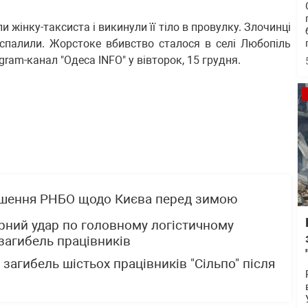
и жінку-таксиста і викинули її тіло в провулку. Злочинці
 спалили. Жорстоке вбивство сталося в селі Любопіль
ram-канал "Одеса INFO" у вівторок, 15 грудня.
ішення РНБО щодо Києва перед зимою
рний удар по головному логістичному
 загибель працівників
загибель шістьох працівників "Сільпо" після