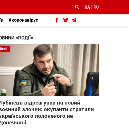
UA
RU
їв
#коронавірус
ОВИНИ «ПОДІЇ»
Події
Лубінець відреагував на новий
воєнний злочин: окупанти стратили
українського полоненого на
Донеччині