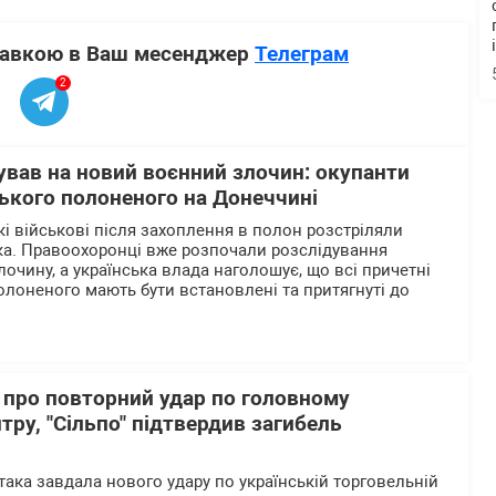
ставкою в Ваш месенджер
Телеграм
2
ував на новий воєнний злочин: окупанти
ького полоненого на Донеччині
кі військові після захоплення в полон розстріляли
ка. Правоохоронці вже розпочали розслідування
очину, а українська влада наголошує, що всі причетні
олоненого мають бути встановлені та притягнуті до
 про повторний удар по головному
тру, "Сільпо" підтвердив загибель
така завдала нового удару по українській торговельній