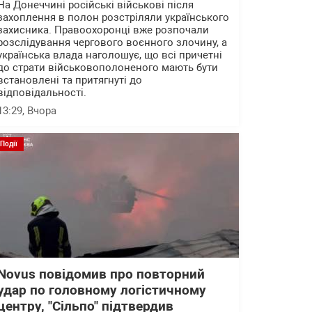
На Донеччині російські військові після
захоплення в полон розстріляли українського
захисника. Правоохоронці вже розпочали
розслідування чергового воєнного злочину, а
українська влада наголошує, що всі причетні
до страти військовополоненого мають бути
встановлені та притягнуті до
відповідальності.
13:29
, Вчора
Події
Novus повідомив про повторний
удар по головному логістичному
центру, "Сільпо" підтвердив