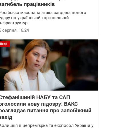
загибель працівників
Російська масована атака завдала нового
удару по українській торговельній
інфраструктурі.
5 серпня, 16:24
Події
Стефанішиній НАБУ та САП
оголосили нову підозру: ВАКС
розглядає питання про запобіжний
захід
Колишня віцепрем’єрка та експосол України у