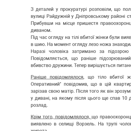
З деталей у прокуратурі розповіли, що пол
вулиці Райдужній у Дніпровському районі с
Прибувши на місце пришестя правоохоронці 
диваном.
Під час огляду на тілі вбитої жінки були ви
в шию. На момент огляду лезо ножа знаходил
Наразі чоловіка затримано за підозрою 
Повідомляється, що раніше підозрюваний
вбивство дружини. Тепер вирішується питан
Раніше повідомлялося
, що тіло вбитої ж
Оперативний" повідомив, що в цій квартир
зарізав свою матір. Після того як він зрозумі
у дивані, на якому після цього ще спав 10 
розлад.
Крім того, повідомлялося,
що правоохоронці
виявлено в селищі Ворзель. На трупі чоло
живота.