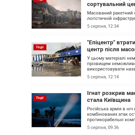
сортувальний це
Масований ракетний о
логістичній інфрастру
5 серпня, 12:34
"Епіцентр" втрат
Події
центр після масо
У цьому матеріалі нем
прізвищем неможливо 
використовувати назв
5 серпня, 12:14
Ігнат розкрив ма
Події
стала Київщина
Російська армія в ніч
комбінованих атак ост
протикорабельні комп
5 серпня, 09:36