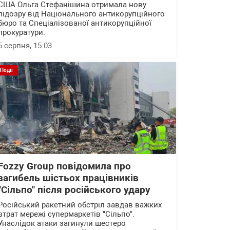
США Ольга Стефанішина отримала нову
підозру від Національного антикорупційного
бюро та Спеціалізованої антикорупційної
прокуратури.
5 серпня, 15:03
Події
Fozzy Group повідомила про
загибель шістьох працівників
"Сільпо" після російського удару
Російський ракетний обстріл завдав важких
втрат мережі супермаркетів "Сільпо".
Унаслідок атаки загинули шестеро