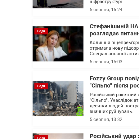
інфраструктурі.
5 серпня, 16:24
Стефанішиній НА
Події
розглядає питанн
Колишня віцепрем’єрк
отримала нову підозр
Спеціалізованої анти
5 серпня, 15:03
Fozzy Group пові
"Сільпо" після ро
Події
Російський ракетний 
"Сільпо". Унаслідок а
десятки людей постра
значних руйнувань.
5 серпня, 13:32
Російський удар
Події