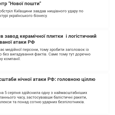
нтр "Нової пошти"
бстріл Київщини завдав нищівного удару по
ктурі українського бізнесу.
ив завод керамічної плитки і логістичний
ваної атаки РФ
ає медійної персони, тому зробити заголовок із
без вигадування фактів. Саме тому тут доречно
у компанії.
сштаби нічної атаки РФ: головною ціллю
 на 5 серпня здійснила одну з наймасштабніших
аннього часу, застосувавши балістичні ракети,
лекси та понад сотню ударних безпілотників.