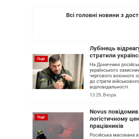
Всі головні новини з до
Лубінець відреаг
стратили українс
Події
На Донеччині російсь
українського захисни
чергового воєнного зл
до страти військовоп
відповідальності.
13:29
, Вчора
Novus повідомив
Події
логістичному цен
працівників
Російська масована а