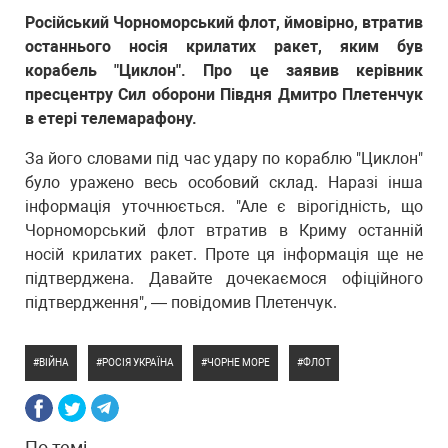
Російський Чорноморський флот, ймовірно, втратив
останнього носія крилатих ракет, яким був
корабель "Циклон". Про це заявив керівник
пресцентру Сил оборони Півдня Дмитро Плетенчук
в етері телемарафону.
За його словами під час удару по кораблю "Циклон"
було уражено весь особовий склад. Наразі інша
інформація уточнюється. "Але є вірогідність, що
Чорноморський флот втратив в Криму останній
носій крилатих ракет. Проте ця інформація ще не
підтверджена. Давайте дочекаємося офіційного
підтвердження", — повідомив Плетенчук.
ВІЙНА
РОСІЯ УКРАЇНА
ЧОРНЕ МОРЕ
ФЛОТ
По темі