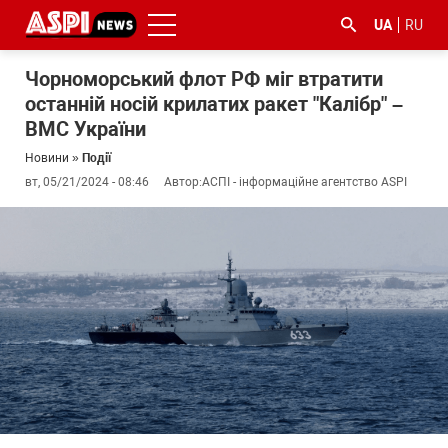
UA
RU
Чорноморський флот РФ міг втратити
останній носій крилатих ракет "Калібр" –
ВМС України
Новини
»
Події
вт, 05/21/2024 - 08:46
Автор:
АСПІ - інформаційне агентство ASPI
#ООС
#боротьба
#ДФС
#Київ
#коронавірус
з
корупцією