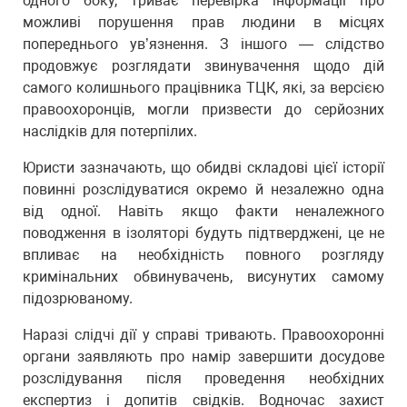
одного боку, триває перевірка інформації про
можливі порушення прав людини в місцях
попереднього ув’язнення. З іншого — слідство
продовжує розглядати звинувачення щодо дій
самого колишнього працівника ТЦК, які, за версією
правоохоронців, могли призвести до серйозних
наслідків для потерпілих.
Юристи зазначають, що обидві складові цієї історії
повинні розслідуватися окремо й незалежно одна
від одної. Навіть якщо факти неналежного
поводження в ізоляторі будуть підтверджені, це не
впливає на необхідність повного розгляду
кримінальних обвинувачень, висунутих самому
підозрюваному.
Наразі слідчі дії у справі тривають. Правоохоронні
органи заявляють про намір завершити досудове
розслідування після проведення необхідних
експертиз і допитів свідків. Водночас захист