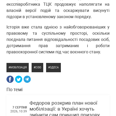
ексспівробітника ТЦК продовжує наполягати на
власній версії подій та оскаржувати висунуті
підозри в установленому законом порядку.
Історія вже стала однією з найобговорюваніших у
правовому та суспільному просторі, оскільки
поєднала питання відповідальності посадових осіб,
дотримання прав затриманих і роботи
правоохоронної системи під час воєнного стану.
МОБІЛІЗАЦІЯ
СІЗО
ОДЕСА
По темі
Федоров розкрив план нової
7 СЕРПНЯ
мобілізації: в Україні хочуть
2026, 10:39
змінити сам принцип призову