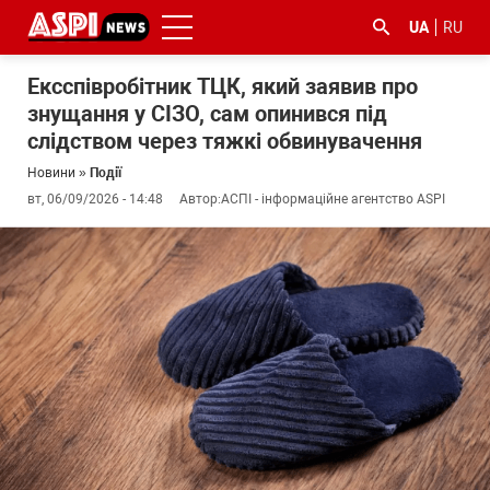
UA
RU
Ексспівробітник ТЦК, який заявив про
знущання у СІЗО, сам опинився під
слідством через тяжкі обвинувачення
Новини
»
Події
вт, 06/09/2026 - 14:48
Автор:
АСПІ - інформаційне агентство ASPI
#ООС
#боротьба
#ДФС
#Київ
#коронавірус
з
корупцією