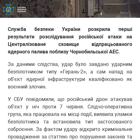
Служба безпеки України розкрила перші
результати розслідування російської атаки на
Централізоване сховище відпрацьованого
ядерного палива поблизу Чорнобильської АЕС.
За даними слідства, удар було завдано ударним
безпілотником типу «Герань-2», а сам напад на
об'єкт ядерної інфраструктури кваліфіковано як
воєнний злочин.
У СБУ повідомили, що російський дрон атакував
об'єкт у ніч проти 7 червня. Слідчо-оперативна
група, яка працювала на місці події, виявила уламки
безпілотника та встановила тип застосованого
озброєння. За фактом удару відкрито кримінальне
провадження за статтею про порушення законів та