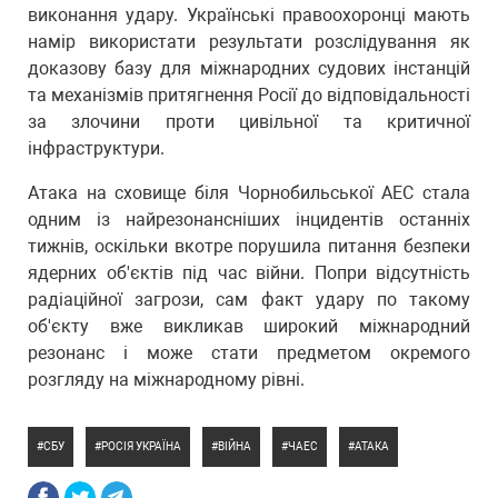
виконання удару. Українські правоохоронці мають
намір використати результати розслідування як
доказову базу для міжнародних судових інстанцій
та механізмів притягнення Росії до відповідальності
за злочини проти цивільної та критичної
інфраструктури.
Атака на сховище біля Чорнобильської АЕС стала
одним із найрезонансніших інцидентів останніх
тижнів, оскільки вкотре порушила питання безпеки
ядерних об'єктів під час війни. Попри відсутність
радіаційної загрози, сам факт удару по такому
об'єкту вже викликав широкий міжнародний
резонанс і може стати предметом окремого
розгляду на міжнародному рівні.
СБУ
РОСІЯ УКРАЇНА
ВІЙНА
ЧАЕС
АТАКА