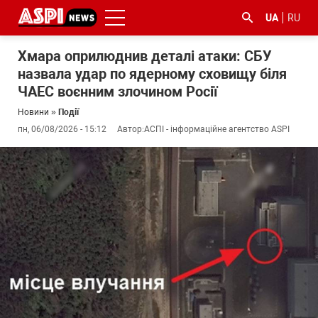
UA
RU
Хмара оприлюднив деталі атаки: СБУ
назвала удар по ядерному сховищу біля
ЧАЕС воєнним злочином Росії
Новини
»
Події
пн, 06/08/2026 - 15:12
Автор:
АСПІ - інформаційне агентство ASPI
#ООС
#боротьба
#ДФС
#Київ
#коронавірус
з
корупцією