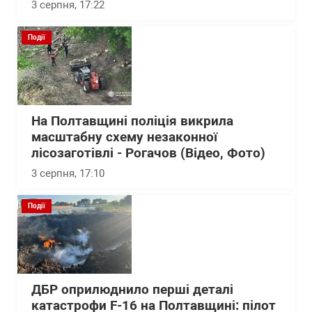
3 серпня, 17:22
Події
На Полтавщині поліція викрила
масштабну схему незаконної
лісозаготівлі - Рогачов (Відео, Фото)
3 серпня, 17:10
Події
ДБР оприлюднило перші деталі
катастрофи F-16 на Полтавщині: пілот