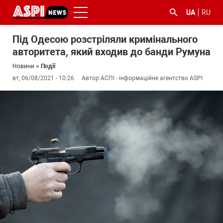
UA
RU
Під Одесою розстріляли кримінального
авторитета, який входив до банди Румуна
Новини
»
Події
вт, 06/08/2021 - 10:26
Автор:
АСПІ - інформаційне агентство ASPI
#ООС
#боротьба
#ДФС
#Київ
#коронавірус
з
корупцією