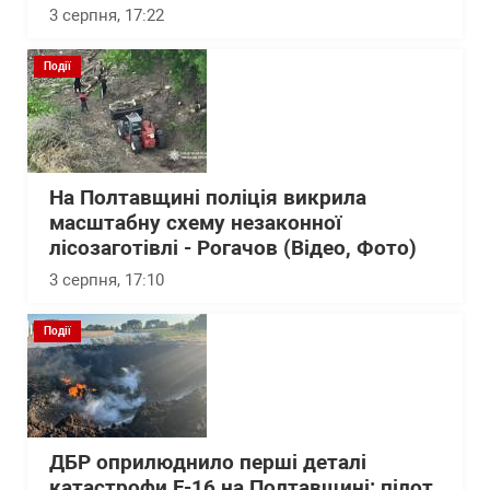
3 серпня, 17:22
Події
На Полтавщині поліція викрила
масштабну схему незаконної
лісозаготівлі - Рогачов (Відео, Фото)
3 серпня, 17:10
Події
ДБР оприлюднило перші деталі
катастрофи F-16 на Полтавщині: пілот