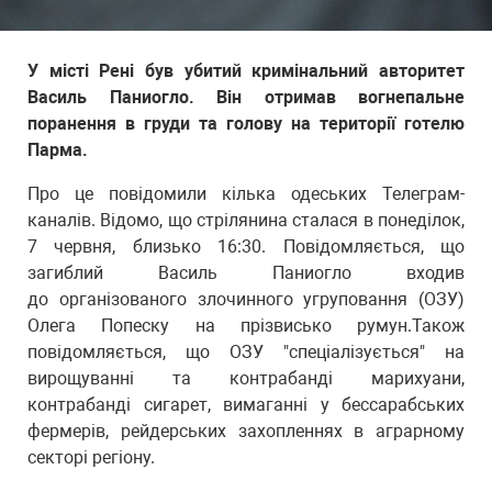
У місті Рені був убитий кримінальний авторитет
Василь Паниогло. Він отримав вогнепальне
поранення в груди та голову на території готелю
Парма.
Про це повідомили кілька одеських Телеграм-
каналів. Відомо, що стрілянина сталася в понеділок,
7 червня, близько 16:30. Повідомляється, що
загиблий Василь Паниогло входив
до організованого злочинного угруповання (ОЗУ)
Олега Попеску на прізвисько румун.Також
повідомляється, що ОЗУ "спеціалізується" на
вирощуванні та контрабанді марихуани,
контрабанді сигарет, вимаганні у бессарабських
фермерів, рейдерських захопленнях в аграрному
секторі регіону.