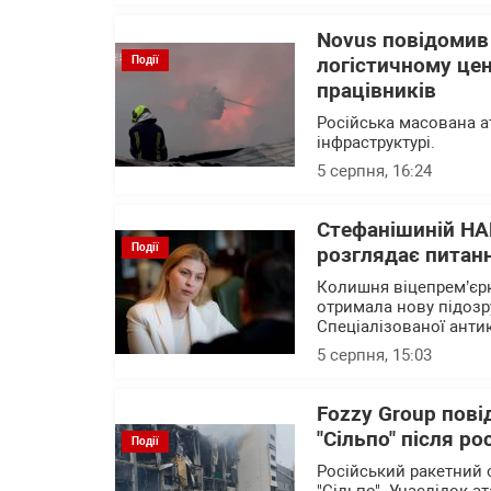
Novus повідомив
Події
логістичному цен
працівників
Російська масована а
інфраструктурі.
5 серпня, 16:24
Стефанішиній НА
Події
розглядає питанн
Колишня віцепрем’єрк
отримала нову підозр
Спеціалізованої анти
5 серпня, 15:03
Fozzy Group пові
"Сільпо" після ро
Події
Російський ракетний 