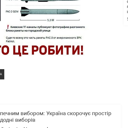
КА
печним вибором: Україна скорочує простір
додні виборів