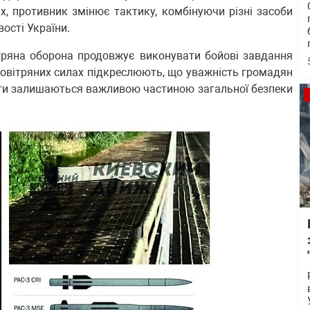
х, противник змінює тактику, комбінуючи різні засоби
ості України.
тряна оборона продовжує виконувати бойові завдання
 Повітряних силах підкреслюють, що уважність громадян
воги залишаються важливою частиною загальної безпеки