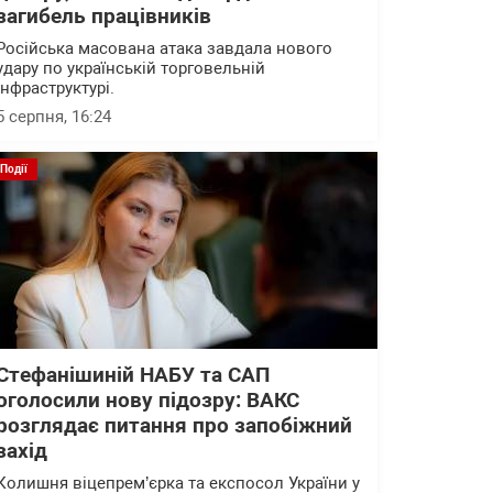
загибель працівників
Російська масована атака завдала нового
удару по українській торговельній
інфраструктурі.
5 серпня, 16:24
Події
Стефанішиній НАБУ та САП
оголосили нову підозру: ВАКС
розглядає питання про запобіжний
захід
Колишня віцепрем’єрка та експосол України у