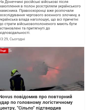
На Донеччині російські військові після
захоплення в полон розстріляли українського
захисника. Правоохоронці вже розпочали
розслідування чергового воєнного злочину, а
українська влада наголошує, що всі причетні
до страти військовополоненого мають бути
встановлені та притягнуті до
відповідальності.
13:29
, Сьогодні
Події
Novus повідомив про повторний
удар по головному логістичному
центру, "Сільпо" підтвердив