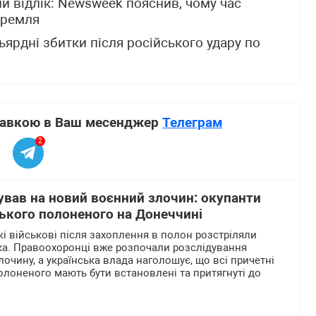
й відлік: Newsweek пояснив, чому час
Кремля
ьярдні збитки після російського удару по
ставкою в Ваш месенджер
Телеграм
2
ував на новий воєнний злочин: окупанти
ького полоненого на Донеччині
кі військові після захоплення в полон розстріляли
ка. Правоохоронці вже розпочали розслідування
очину, а українська влада наголошує, що всі причетні
олоненого мають бути встановлені та притягнуті до