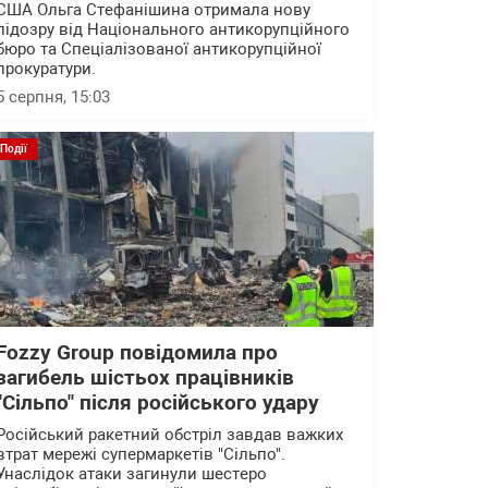
США Ольга Стефанішина отримала нову
підозру від Національного антикорупційного
бюро та Спеціалізованої антикорупційної
прокуратури.
5 серпня, 15:03
Події
Fozzy Group повідомила про
загибель шістьох працівників
"Сільпо" після російського удару
Російський ракетний обстріл завдав важких
втрат мережі супермаркетів "Сільпо".
Унаслідок атаки загинули шестеро