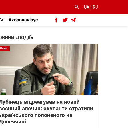
UA
RU
їв
#коронавірус
ОВИНИ «ПОДІЇ»
Події
Лубінець відреагував на новий
воєнний злочин: окупанти стратили
українського полоненого на
Донеччині