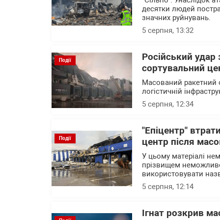
"Сільпо". Унаслідок а
десятки людей постра
значних руйнувань.
5 серпня, 13:32
Російський удар
Події
сортувальний це
Масований ракетний о
логістичній інфрастру
5 серпня, 12:34
"Епіцентр" втрат
Події
центр після масо
У цьому матеріалі нем
прізвищем неможливо 
використовувати назв
5 серпня, 12:14
Ігнат розкрив ма