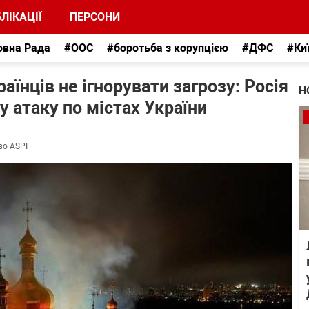
ЛІКАЦІЇ
ПЕРСОНИ
овна Рада
#ООС
#боротьба з корупцією
#ДФС
#Ки
аїнців не ігнорувати загрозу: Росія
Н
 атаку по містах України
во ASPI