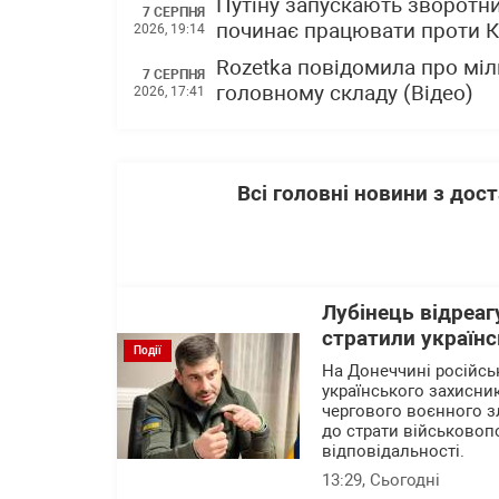
Путіну запускають зворотни
7 СЕРПНЯ
починає працювати проти 
2026, 19:14
Rozetka повідомила про міл
7 СЕРПНЯ
головному складу (Відео)
2026, 17:41
Всі головні новини з до
Лубінець відреаг
стратили українс
Події
На Донеччині російсь
українського захисни
чергового воєнного зл
до страти військовоп
відповідальності.
13:29
, Сьогодні