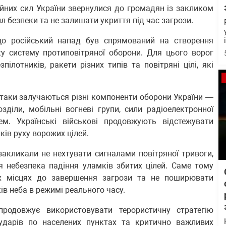
ойних сил України звернулися до громадян із закликом
безпеки та не залишати укриття під час загрози.
що російський напад був спрямований на створення
у систему протиповітряної оборони. Для цього ворог
ілотників, ракети різних типів та повітряні цілі, які
атаки залучаються різні компоненти оборони України —
озділи, мобільні вогневі групи, сили радіоелектронної
ем. Українські військові продовжують відстежувати
ків руху ворожих цілей.
закликали не нехтувати сигналами повітряної тривоги,
 небезпека падіння уламків збитих цілей. Саме тому
х місцях до завершення загрози та не поширювати
ів неба в режимі реального часу.
родовжує використовувати терористичну стратегію
 ударів по населених пунктах та критично важливих