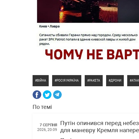
ВІЙНА
РОСІЯ УКРАЇНА
РАКЕТА
ДРОНИ
АТА
По темі
Путін опинився перед небез
7 СЕРПНЯ
для маневру Кремля напере
2026, 20:09