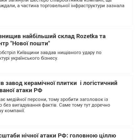
таки загинули шестеро співробітників компанії, ще
ждали, а частина торговельної інфраструктури зазнала
 знищив найбільший склад Rozetka та
нтр "Нової пошти"
бстріл Київщини завдав нищівного удару по
ктурі українського бізнесу.
ив завод керамічної плитки і логістичний
ваної атаки РФ
ає медійної персони, тому зробити заголовок із
без вигадування фактів. Саме тому тут доречно
у компанії.
сштаби нічної атаки РФ: головною ціллю