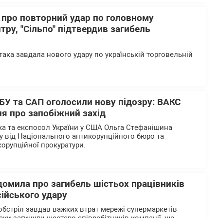
 про повторний удар по головному
тру, "Сільпо" підтвердив загибель
така завдала нового удару по українській торговельній
БУ та САП оголосили нову підозру: ВАКС
я про запобіжний захід
а та експосол України у США Ольга Стефанішина
у від Національного антикорупційного бюро та
корупційної прокуратури.
домила про загибель шістьох працівників
сійського удару
обстріл завдав важких втрат мережі супермаркетів