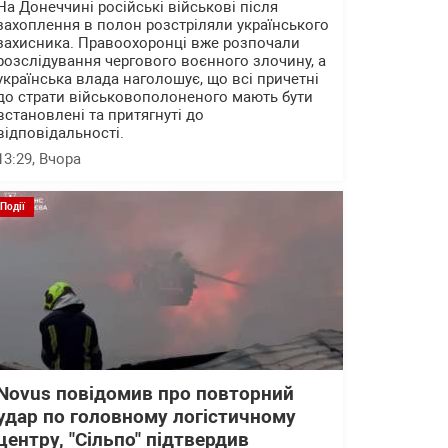
На Донеччині російські військові після
захоплення в полон розстріляли українського
захисника. Правоохоронці вже розпочали
розслідування чергового воєнного злочину, а
українська влада наголошує, що всі причетні
до страти військовополоненого мають бути
встановлені та притягнуті до
відповідальності.
13:29
, Вчора
Події
Novus повідомив про повторний
удар по головному логістичному
центру, "Сільпо" підтвердив