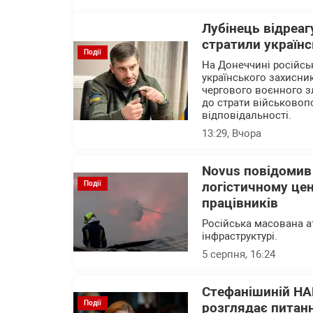
Лубінець відреаг
стратили українс
Події
На Донеччині російсь
українського захисни
чергового воєнного зл
до страти військовоп
відповідальності.
13:29
, Вчора
Novus повідомив
Події
логістичному цен
працівників
Російська масована а
інфраструктурі.
5 серпня, 16:24
Стефанішиній НА
Події
розглядає питанн