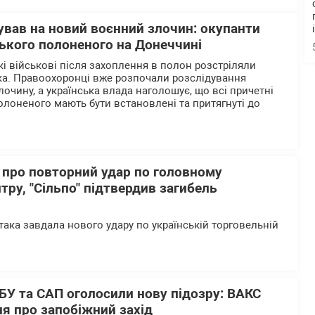
ував на новий воєнний злочин: окупанти
ького полоненого на Донеччині
кі військові після захоплення в полон розстріляли
ка. Правоохоронці вже розпочали розслідування
очину, а українська влада наголошує, що всі причетні
олоненого мають бути встановлені та притягнуті до
 про повторний удар по головному
тру, "Сільпо" підтвердив загибель
така завдала нового удару по українській торговельній
БУ та САП оголосили нову підозру: ВАКС
я про запобіжний захід