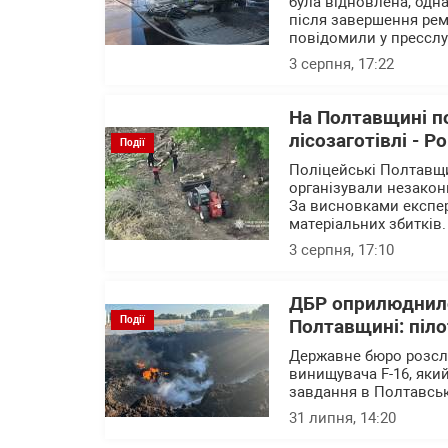
була відновлена, одна
після завершення рем
повідомили у пресслу
3 серпня, 17:22
На Полтавщині п
лісозаготівлі - Р
Події
Поліцейські Полтавщи
організували незакон
За висновками експер
матеріальних збитків.
3 серпня, 17:10
ДБР оприлюднило
Події
Полтавщині: піло
Державне бюро розслі
винищувача F-16, яки
завдання в Полтавськ
31 липня, 14:20