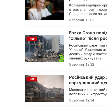
Колишня віцепрем’єрк
отримала нову підозр
Спеціалізованої анти
5 серпня, 15:03
Fozzy Group пові
"Сільпо" після ро
Події
Російський ракетний 
"Сільпо". Унаслідок а
десятки людей постра
значних руйнувань.
5 серпня, 13:32
Російський удар
Події
сортувальний це
Масований ракетний о
логістичній інфрастру
5 серпня, 12:34