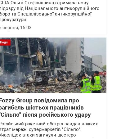
США Ольга Стефанішина отримала нову
підозру від Національного антикорупційного
бюро та Спеціалізованої антикорупційної
прокуратури.
5 серпня, 15:03
Події
Fozzy Group повідомила про
загибель шістьох працівників
"Сільпо" після російського удару
Російський ракетний обстріл завдав важких
втрат мережі супермаркетів "Сільпо".
Унаслідок атаки загинули шестеро