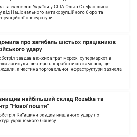
а та експосол України у США Ольга Стефанішина
у від Національного антикорупційного бюро та
корупційної прокуратури.
домила про загибель шістьох працівників
сійського удару
обстріл завдав важких втрат мережі супермаркетів
таки загинули шестеро співробітників компанії, ще
ждали, а частина торговельної інфраструктури зазнала
 знищив найбільший склад Rozetka та
нтр "Нової пошти"
бстріл Київщини завдав нищівного удару по
ктурі українського бізнесу.