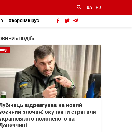
UA
RU
їв
#коронавірус
ОВИНИ «ПОДІЇ»
Події
Лубінець відреагував на новий
воєнний злочин: окупанти стратили
українського полоненого на
Донеччині