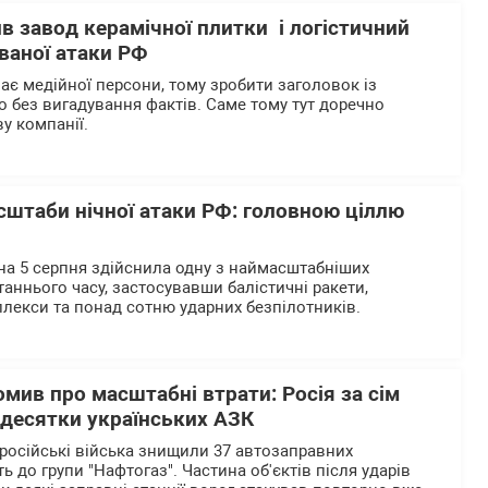
ив завод керамічної плитки і логістичний
ваної атаки РФ
ає медійної персони, тому зробити заголовок із
без вигадування фактів. Саме тому тут доречно
у компанії.
сштаби нічної атаки РФ: головною ціллю
 на 5 серпня здійснила одну з наймасштабніших
аннього часу, застосувавши балістичні ракети,
лекси та понад сотню ударних безпілотників.
омив про масштабні втрати: Росія за сім
 десятки українських АЗК
 російські війська знищили 37 автозаправних
ь до групи "Нафтогаз". Частина об'єктів після ударів