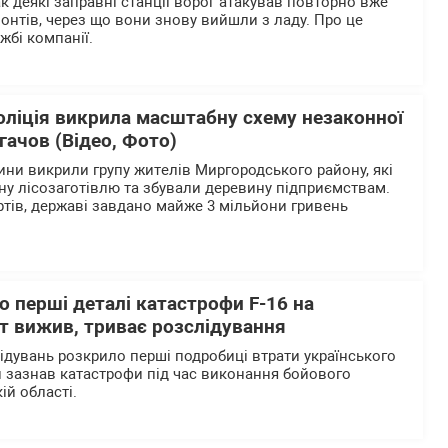
к деякі заправні станції ворог атакував повторно вже
онтів, через що вони знову вийшли з ладу. Про це
жбі компанії.
оліція викрила масштабну схему незаконної
огачов (Відео, Фото)
ни викрили групу жителів Миргородського району, які
ну лісозаготівлю та збували деревину підприємствам.
тів, державі завдано майже 3 мільйони гривень
 перші деталі катастрофи F-16 на
т вижив, триває розслідування
дувань розкрило перші подробиці втрати українського
й зазнав катастрофи під час виконання бойового
ій області.