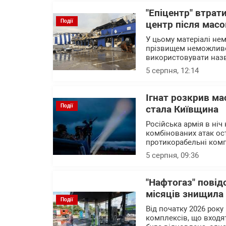
"Епіцентр" втрат
Події
центр після масо
У цьому матеріалі нем
прізвищем неможливо 
використовувати назв
5 серпня, 12:14
Ігнат розкрив ма
Події
стала Київщина
Російська армія в ніч
комбінованих атак ост
протикорабельні комп
5 серпня, 09:36
"Нафтогаз" повід
місяців знищила
Події
Від початку 2026 року
комплексів, що входят