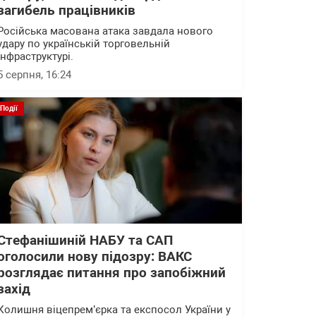
загибель працівників
Російська масована атака завдала нового
удару по українській торговельній
інфраструктурі.
5 серпня, 16:24
Події
Стефанішиній НАБУ та САП
оголосили нову підозру: ВАКС
розглядає питання про запобіжний
захід
Колишня віцепрем’єрка та експосол України у