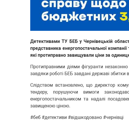
Детективами ТУ БЕБ у Чернівецькій област
представника енергопостачальної компанії
які протиправно завищували ціни за одиницю
Протиправними діями фігуранти незаконно 
завдяки роботі БЕБ завдані державі збитки 
Слідством встановлено, що директор кому
тендеру, порушуючи вимоги законодав
енергопостачальником та надалі посадове
завищеною ціною.
#беб #детективи #відшкодовано #чернівці