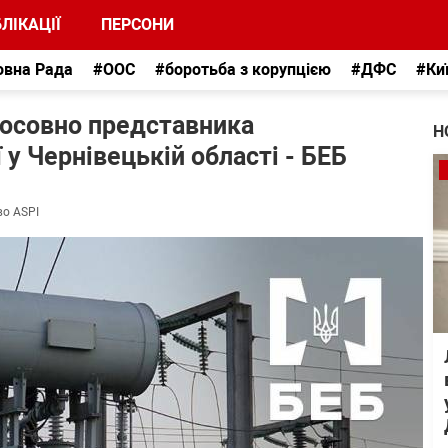
ЛІКАЦІЇ
ПЕРСОНИ
овна Рада
#ООС
#боротьба з корупцією
#ДФС
#Ки
тосовно представника
Н
 у Чернівецькій області - БЕБ
во ASPI